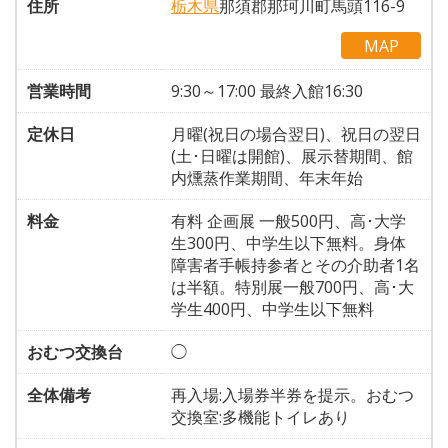
住所
栃木県
那須郡那珂川町馬頭116-9
MAP
営業時間
9:30～17:00 最終入館16:30
定休日
月曜(祝日の場合翌日)、祝日の翌日
(土･日曜は開館)、展示替期間、館
内燻蒸作業期間、年末年始
料金
有料 企画展 一般500円、高･大学
生300円、中学生以下無料。身体
障害者手帳持参者とその介助者1名
は半額。特別展一般700円、高･大
学生400円、中学生以下無料
おむつ交換台
◯
全体備考
再入場:入場券半券を提示。おむつ
交換室:多機能トイレあり