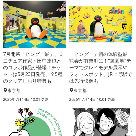
7月開幕「ピングー展」、ミ
「ピングー」初の体験型展
ニチュア作家・田中達也と
覧会が有楽町に！“遊園地”テ
のコラボ作品が登場！チケ
ーマでクレイモデル展示や
ットは5月23日発売、全5種
フォトスポット、JR上野駅で
のクリアしおり特典も
は先行映像も
東京都
東京都
2026年7月14日 10:01 更新
2026年7月14日 10:01 更新