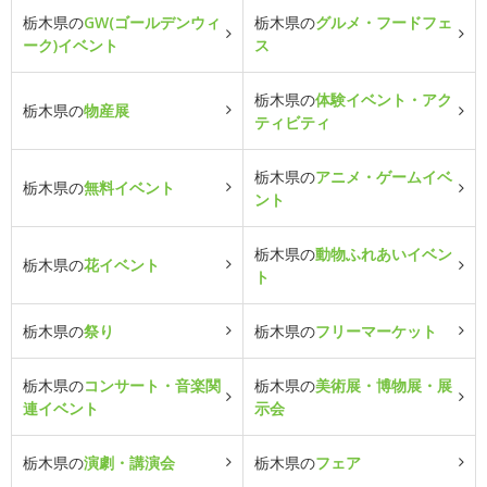
栃木県の
GW(ゴールデンウィ
栃木県の
グルメ・フードフェ
ーク)イベント
ス
栃木県の
体験イベント・アク
栃木県の
物産展
ティビティ
栃木県の
アニメ・ゲームイベ
栃木県の
無料イベント
ント
栃木県の
動物ふれあいイベン
栃木県の
花イベント
ト
栃木県の
祭り
栃木県の
フリーマーケット
栃木県の
コンサート・音楽関
栃木県の
美術展・博物展・展
連イベント
示会
栃木県の
演劇・講演会
栃木県の
フェア