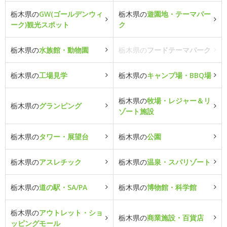
栃木県の
GW(ゴールデンウィ
栃木県の
遊園地・テーマパー
ーク)観光スポット
ク
栃木県の
水族館・動物園
栃木県の
フードテーマパーク
栃木県の
工場見学
栃木県の
キャンプ場・BBQ場
栃木県の
牧場・レジャー＆リ
栃木県の
グランピング
ゾート施設
栃木県の
タワー・展望台
栃木県の
公園
栃木県の
アスレチック
栃木県の
温泉・スパリゾート
栃木県の
道の駅・SA/PA
栃木県の
博物館・科学館
栃木県の
アウトレット・ショ
栃木県の
商業施設・百貨店
ッピングモール