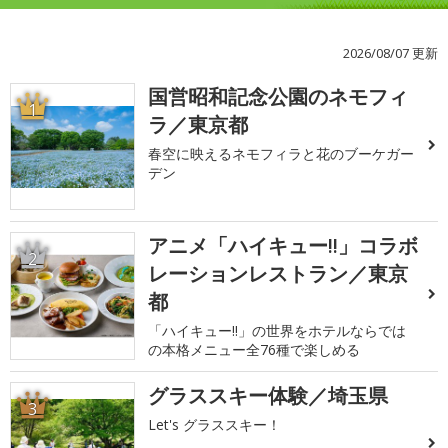
2026/08/07 更新
国営昭和記念公園のネモフィ
1
ラ／東京都
春空に映えるネモフィラと花のブーケガー
デン
アニメ「ハイキュー!!」コラボ
2
レーションレストラン／東京
都
「ハイキュー!!」の世界をホテルならでは
の本格メニュー全76種で楽しめる
グラススキー体験／埼玉県
3
Let's グラススキー！