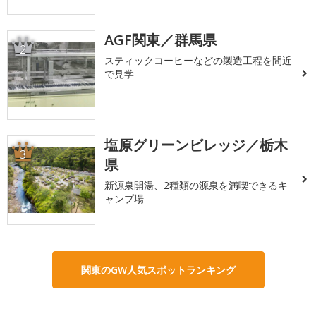
AGF関東／群馬県
2
スティックコーヒーなどの製造工程を間近
で見学
塩原グリーンビレッジ／栃木
3
県
新源泉開湯、2種類の源泉を満喫できるキ
ャンプ場
関東のGW人気スポットランキング