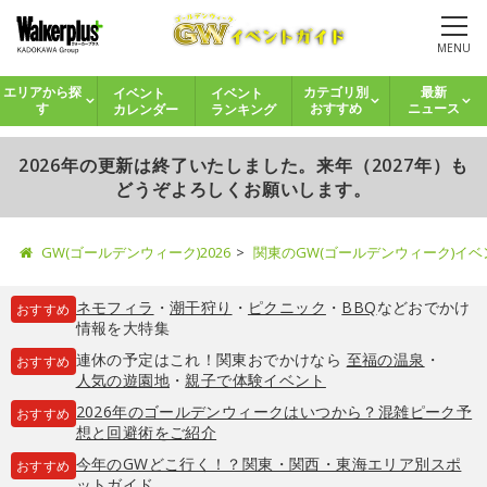
MENU
イベント
イベント
エリアから探
カテゴリ別
最新
カレンダー
ランキング
す
おすすめ
ニュース
2026年の更新は終了いたしました。来年（2027年）も
どうぞよろしくお願いします。
GW(ゴールデンウィーク)2026
関東のGW(ゴールデンウィーク)イ
ネモフィラ
・
潮干狩り
・
ピクニック
・
BBQ
などおでかけ
おすすめ
情報を大特集
連休の予定はこれ！関東おでかけなら
至福の温泉
・
おすすめ
人気の遊園地
・
親子で体験イベント
2026年のゴールデンウィークはいつから？混雑ピーク予
おすすめ
想と回避術をご紹介
今年のGWどこ行く！？関東・関西・東海エリア別スポ
おすすめ
ットガイド