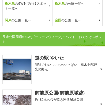
栃木県
のGWおでかけスポッ
栃木県
の公園一覧へ
ト一覧へ
関東
の公園一覧へ
全国
の公園一覧へ
長峰公園周辺のGW(ゴールデンウィーク)イベント・おでかけスポッ
ト
道の駅 やいた
新鮮でおいしいものいっぱい、栃木北部観
光の拠点
御前原公園(御前原城跡)
約180本の桜が咲き誇る城址公園