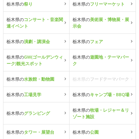
栃木県の
祭り
栃木県の
フリーマーケット
栃木県の
コンサート・音楽関
栃木県の
美術展・博物展・展
連イベント
示会
栃木県の
演劇・講演会
栃木県の
フェア
栃木県の
GW(ゴールデンウィ
栃木県の
遊園地・テーマパー
ーク)観光スポット
ク
栃木県の
水族館・動物園
栃木県の
フードテーマパーク
栃木県の
工場見学
栃木県の
キャンプ場・BBQ場
栃木県の
牧場・レジャー＆リ
栃木県の
グランピング
ゾート施設
栃木県の
タワー・展望台
栃木県の
公園