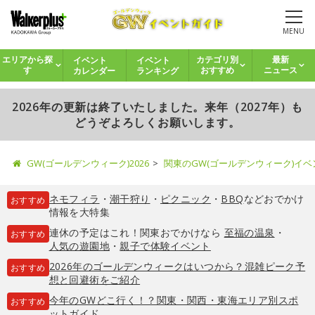
MENU
イベント
イベント
エリアから探
カテゴリ別
最新
カレンダー
ランキング
す
おすすめ
ニュース
2026年の更新は終了いたしました。来年（2027年）も
どうぞよろしくお願いします。
GW(ゴールデンウィーク)2026
関東のGW(ゴールデンウィーク)イ
ネモフィラ
・
潮干狩り
・
ピクニック
・
BBQ
などおでかけ
おすすめ
情報を大特集
連休の予定はこれ！関東おでかけなら
至福の温泉
・
おすすめ
人気の遊園地
・
親子で体験イベント
2026年のゴールデンウィークはいつから？混雑ピーク予
おすすめ
想と回避術をご紹介
今年のGWどこ行く！？関東・関西・東海エリア別スポ
おすすめ
ットガイド