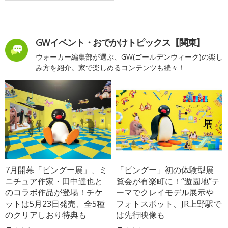
GWイベント・おでかけトピックス【関東】
ウォーカー編集部が選ぶ、GW(ゴールデンウィーク)の楽し
み方を紹介。家で楽しめるコンテンツも続々！
7月開幕「ピングー展」、ミ
「ピングー」初の体験型展
ニチュア作家・田中達也と
覧会が有楽町に！“遊園地”テ
のコラボ作品が登場！チケ
ーマでクレイモデル展示や
ットは5月23日発売、全5種
フォトスポット、JR上野駅で
のクリアしおり特典も
は先行映像も