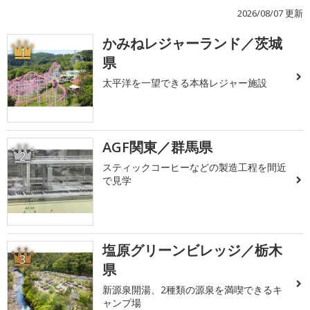
2026/08/07 更新
かみねレジャーランド／茨城
1
県
太平洋を一望できる本格レジャー施設
AGF関東／群馬県
2
スティックコーヒーなどの製造工程を間近
で見学
塩原グリーンビレッジ／栃木
3
県
新源泉開湯、2種類の源泉を満喫できるキ
ャンプ場