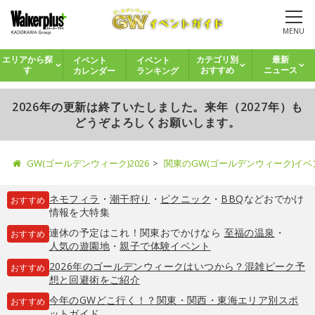
MENU
イベント
イベント
エリアから探
カテゴリ別
最新
カレンダー
ランキング
す
おすすめ
ニュース
2026年の更新は終了いたしました。来年（2027年）も
どうぞよろしくお願いします。
GW(ゴールデンウィーク)2026
関東のGW(ゴールデンウィーク)イ
ネモフィラ
・
潮干狩り
・
ピクニック
・
BBQ
などおでかけ
おすすめ
情報を大特集
連休の予定はこれ！関東おでかけなら
至福の温泉
・
おすすめ
人気の遊園地
・
親子で体験イベント
2026年のゴールデンウィークはいつから？混雑ピーク予
おすすめ
想と回避術をご紹介
今年のGWどこ行く！？関東・関西・東海エリア別スポ
おすすめ
ットガイド