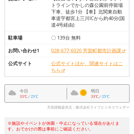
トラインでかしの森公園前停留場
下車、徒歩1分 【車】北関東自動
車道宇都宮上三川ICから約40分(国
道4号経由)
駐車場
〇 139台 無料
お問い合わせ1
028-677-6020 芳賀町都市計画課
公式サイト
公式サイトほか、関連サイトはこ
ちら
今日
明日
33℃
／
25℃
33℃
／
25℃
天気情報提供元：株式会社ライフビジネスウェザー
※施設やイベントが休園・中止になっている場合がありま
す。おでかけの際は事前にご確認ください。