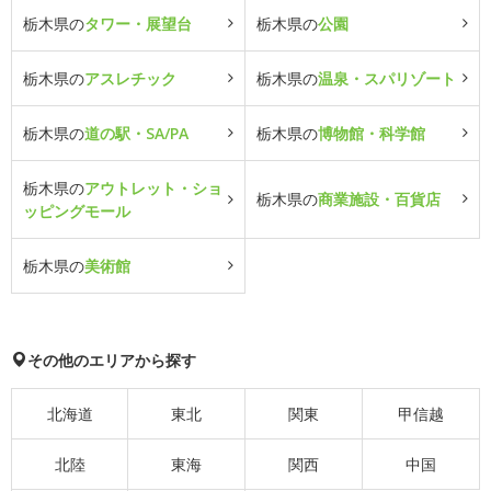
栃木県の
タワー・展望台
栃木県の
公園
栃木県の
アスレチック
栃木県の
温泉・スパリゾート
栃木県の
道の駅・SA/PA
栃木県の
博物館・科学館
栃木県の
アウトレット・ショ
栃木県の
商業施設・百貨店
ッピングモール
栃木県の
美術館
その他のエリアから探す
北海道
東北
関東
甲信越
北陸
東海
関西
中国