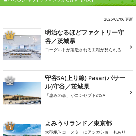
2026/08/06 更新
明治なるほどファクトリー守
1
谷／茨城県
ヨーグルトが製造される工程が見られる
守谷SA(上り線) Pasar(パサー
2
ル)守谷／茨城県
「恵みの森」がコンセプトのSA
よみうりランド／東京都
3
大型絶叫コースターにアシカショーもあり