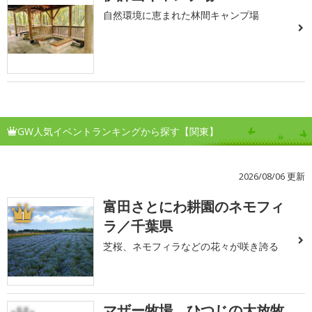
自然環境に恵まれた林間キャンプ場
GW人気イベントランキングから探す【関東】
2026/08/06 更新
富田さとにわ耕園のネモフィ
1
ラ／千葉県
芝桜、ネモフィラなどの花々が咲き誇る
マザー牧場 ひつじの大放牧