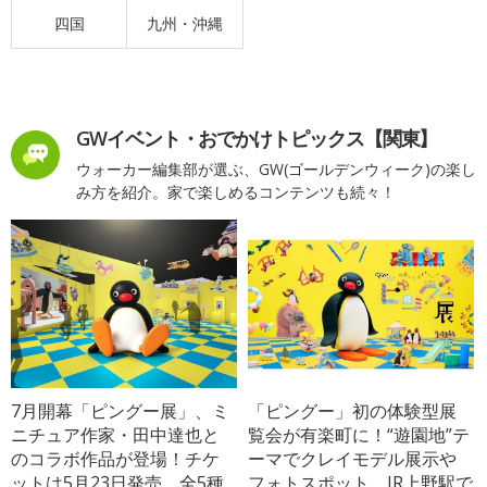
四国
九州・沖縄
GWイベント・おでかけトピックス【関東】
ウォーカー編集部が選ぶ、GW(ゴールデンウィーク)の楽し
み方を紹介。家で楽しめるコンテンツも続々！
7月開幕「ピングー展」、ミ
「ピングー」初の体験型展
ニチュア作家・田中達也と
覧会が有楽町に！“遊園地”テ
のコラボ作品が登場！チケ
ーマでクレイモデル展示や
ットは5月23日発売、全5種
フォトスポット、JR上野駅で