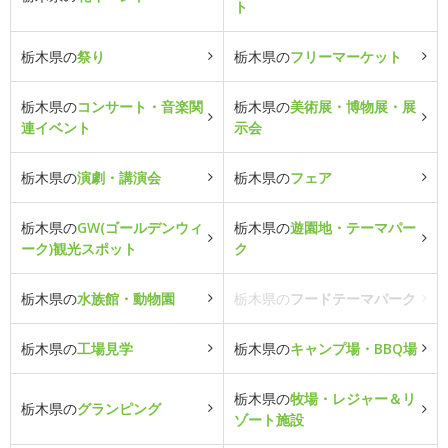
ト
栃木県の
祭り
栃木県の
フリーマーケット
栃木県の
コンサート・音楽関
栃木県の
美術展・博物展・展
連イベント
示会
栃木県の
演劇・講演会
栃木県の
フェア
栃木県の
GW(ゴールデンウィ
栃木県の
遊園地・テーマパー
ーク)観光スポット
ク
栃木県の
水族館・動物園
栃木県の
フードテーマパーク
栃木県の
工場見学
栃木県の
キャンプ場・BBQ場
栃木県の
牧場・レジャー＆リ
栃木県の
グランピング
ゾート施設