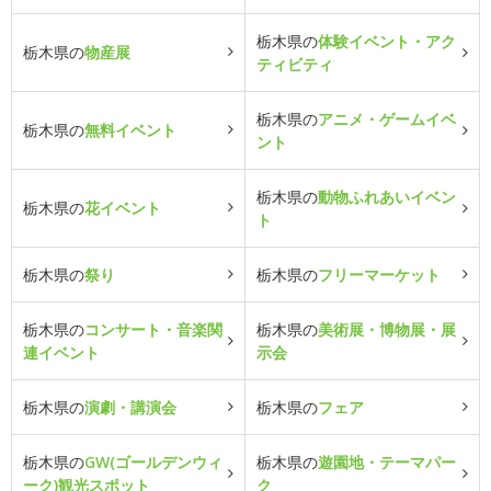
栃木県の
体験イベント・アク
栃木県の
物産展
ティビティ
栃木県の
アニメ・ゲームイベ
栃木県の
無料イベント
ント
栃木県の
動物ふれあいイベン
栃木県の
花イベント
ト
栃木県の
祭り
栃木県の
フリーマーケット
栃木県の
コンサート・音楽関
栃木県の
美術展・博物展・展
連イベント
示会
栃木県の
演劇・講演会
栃木県の
フェア
栃木県の
GW(ゴールデンウィ
栃木県の
遊園地・テーマパー
ーク)観光スポット
ク