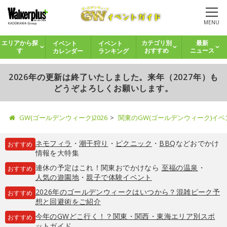
MENU
イベント
イベント
エリアから探
カテゴリ別
最新
カレンダー
ランキング
す
おすすめ
ニュース
2026年の更新は終了いたしました。来年（2027年）も
どうぞよろしくお願いします。
GW(ゴールデンウィーク)2026
関東のGW(ゴールデンウィーク)イ
ネモフィラ
・
潮干狩り
・
ピクニック
・
BBQ
などおでかけ
おすすめ
情報を大特集
連休の予定はこれ！関東おでかけなら
至福の温泉
・
おすすめ
人気の遊園地
・
親子で体験イベント
2026年のゴールデンウィークはいつから？混雑ピーク予
おすすめ
想と回避術をご紹介
今年のGWどこ行く！？関東・関西・東海エリア別スポ
おすすめ
ットガイド