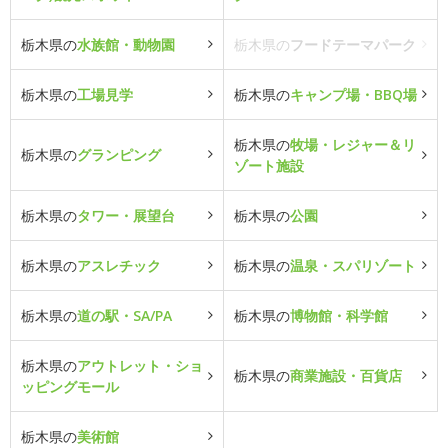
栃木県の
水族館・動物園
栃木県の
フードテーマパーク
栃木県の
工場見学
栃木県の
キャンプ場・BBQ場
栃木県の
牧場・レジャー＆リ
栃木県の
グランピング
ゾート施設
栃木県の
タワー・展望台
栃木県の
公園
栃木県の
アスレチック
栃木県の
温泉・スパリゾート
栃木県の
道の駅・SA/PA
栃木県の
博物館・科学館
栃木県の
アウトレット・ショ
栃木県の
商業施設・百貨店
ッピングモール
栃木県の
美術館