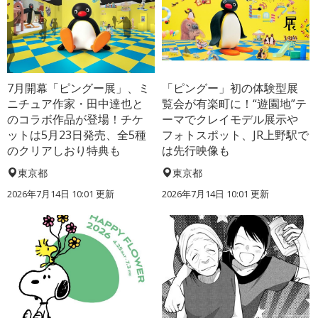
7月開幕「ピングー展」、ミ
「ピングー」初の体験型展
ニチュア作家・田中達也と
覧会が有楽町に！“遊園地”テ
のコラボ作品が登場！チケ
ーマでクレイモデル展示や
ットは5月23日発売、全5種
フォトスポット、JR上野駅で
のクリアしおり特典も
は先行映像も
東京都
東京都
2026年7月14日 10:01 更新
2026年7月14日 10:01 更新