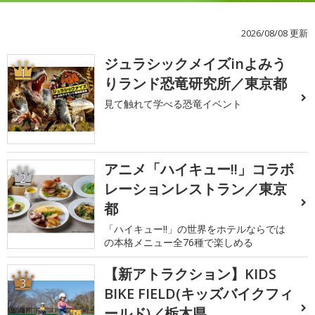
2026/08/08 更新
ジュラシックメイズinよみう
1
りランド恐竜研究所／東京都
見て触れて学べる恐竜イベント
アニメ「ハイキュー!!」コラボ
2
レーションレストラン／東京
都
「ハイキュー!!」の世界をホテルならでは
の本格メニュー全76種で楽しめる
【新アトラクション】KIDS
3
BIKE FIELD(キッズバイクフィ
ールド)／栃木県