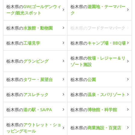
栃木県の
GW(ゴールデンウィ
栃木県の
遊園地・テーマパー
ーク)観光スポット
ク
栃木県の
水族館・動物園
栃木県の
フードテーマパーク
栃木県の
工場見学
栃木県の
キャンプ場・BBQ場
栃木県の
牧場・レジャー＆リ
栃木県の
グランピング
ゾート施設
栃木県の
タワー・展望台
栃木県の
公園
栃木県の
アスレチック
栃木県の
温泉・スパリゾート
栃木県の
道の駅・SA/PA
栃木県の
博物館・科学館
栃木県の
アウトレット・ショ
栃木県の
商業施設・百貨店
ッピングモール