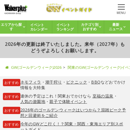
MENU
イベント
イベント
エリアから探
カテゴリ別
最新
カレンダー
ランキング
す
おすすめ
ニュース
2026年の更新は終了いたしました。来年（2027年）も
どうぞよろしくお願いします。
GW(ゴールデンウィーク)2026
関東のGW(ゴールデンウィーク)イ
ネモフィラ
・
潮干狩り
・
ピクニック
・
BBQ
などおでかけ
おすすめ
情報を大特集
連休の予定はこれ！関東おでかけなら
至福の温泉
・
おすすめ
人気の遊園地
・
親子で体験イベント
2026年のゴールデンウィークはいつから？混雑ピーク予
おすすめ
想と回避術をご紹介
今年のGWどこ行く！？関東・関西・東海エリア別スポ
おすすめ
ットガイド