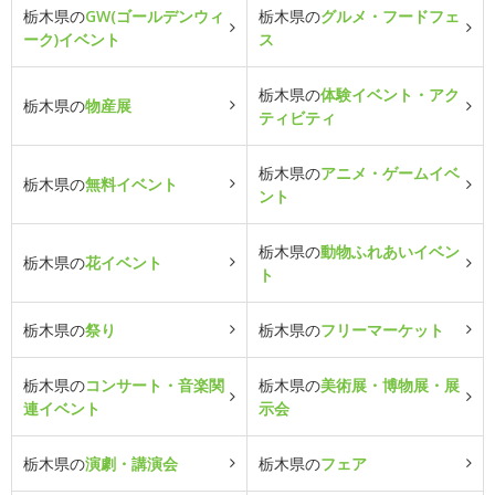
栃木県の
GW(ゴールデンウィ
栃木県の
グルメ・フードフェ
ーク)イベント
ス
栃木県の
体験イベント・アク
栃木県の
物産展
ティビティ
栃木県の
アニメ・ゲームイベ
栃木県の
無料イベント
ント
栃木県の
動物ふれあいイベン
栃木県の
花イベント
ト
栃木県の
祭り
栃木県の
フリーマーケット
栃木県の
コンサート・音楽関
栃木県の
美術展・博物展・展
連イベント
示会
栃木県の
演劇・講演会
栃木県の
フェア