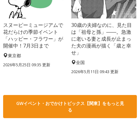
スヌーピーミュージアムで
30歳の夫婦なのに、見た目
花だらけの季節イベント
は「祖母と孫」――。急激
「ハッピー・フラワー」が
に老いる妻と成長が止まっ
開催中！7月3日まで
た夫の漫画が描く「歳と幸
せ」
東京都
全国
2026年5月25日 09:35 更新
2026年5月11日 09:43 更新
GWイベント・おでかけトピックス【関東】をもっと見
る