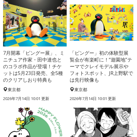
7月開幕「ピングー展」、ミ
「ピングー」初の体験型展
ニチュア作家・田中達也と
覧会が有楽町に！“遊園地”テ
のコラボ作品が登場！チケ
ーマでクレイモデル展示や
ットは5月23日発売、全5種
フォトスポット、JR上野駅で
のクリアしおり特典も
は先行映像も
東京都
東京都
2026年7月14日 10:01 更新
2026年7月14日 10:01 更新