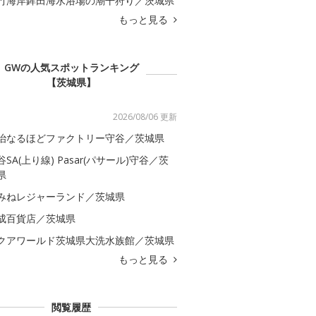
竹海岸鉾田海水浴場の潮干狩り／茨城県
もっと見る
GWの人気スポットランキング
【茨城県】
2026/08/06 更新
治なるほどファクトリー守谷／茨城県
谷SA(上り線) Pasar(パサール)守谷／茨
県
みねレジャーランド／茨城県
成百貨店／茨城県
クアワールド茨城県大洗水族館／茨城県
もっと見る
閲覧履歴