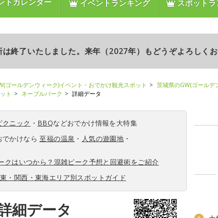
ントカレンダー
イベントランキング
スポットラ
更新は終了いたしました。来年（2027年）もどうぞよろしく
W(ゴールデンウィーク)イベント・おでかけ観光スポット
茨城県のGW(ゴールデ
ポット
ネーブルパーク
詳細データ
ピクニック
・
BBQ
などおでかけ情報を大特集
おでかけなら
至福の温泉
・
人気の遊園地
・
ィークはいつから？混雑ピーク予想と回避術をご紹介
関東・関西・東海エリア別スポットガイド
詳細データ