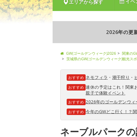
イベ
エリアから探す
2026年の
GW(ゴールデンウィーク)2026
関東のG
茨城県のGW(ゴールデンウィーク)観光ス
ネモフィラ
・
潮干狩り
・
おすすめ
連休の予定はこれ！関東
おすすめ
親子で体験イベント
2026年のゴールデンウ
おすすめ
今年のGWどこ行く！？
おすすめ
ネーブルパークの