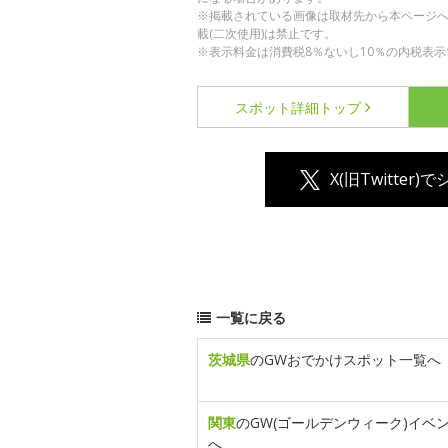
※掲載されている画像は取材先から本ページ
載(二次使用)は禁止です。
※表示料金は消費税8％ないし10％の内税表示
スポット詳細
トップ
X(旧Twitter)
一覧に戻る
茨城県
のGWおでかけスポット一覧へ
関東
のGW(ゴールデンウィーク)イベ
へ