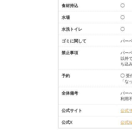
食材持込
◯
水場
◯
水洗トイレ
◯
ゴミに関して
バー
禁止事項
バー
以外
ち込
予約
◯ 受
「な
全体備考
バーべ
利用
公式サイト
公式
公式X
公式