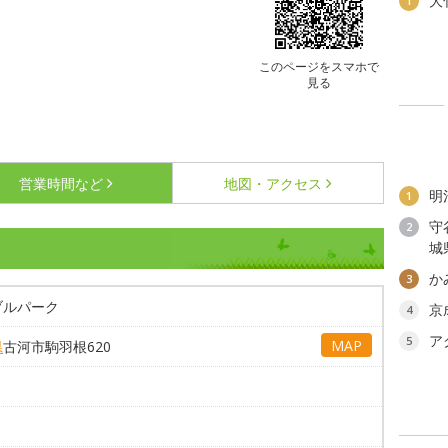
大
1
このページをスマホで
見る
営業時間など
地図・アクセス
明
1
守
2
城
か
3
ブルパーク
京
4
ア
5
MAP
県
古河市駒羽根620