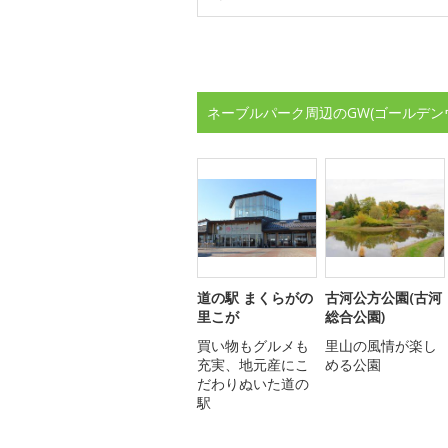
ネーブルパーク周辺のGW(ゴールデン
道の駅 まくらがの
古河公方公園(古河
里こが
総合公園)
買い物もグルメも
里山の風情が楽し
充実、地元産にこ
める公園
だわりぬいた道の
駅