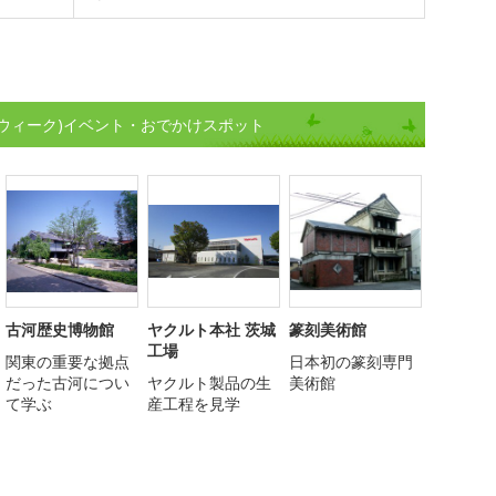
ウィーク)イベント・おでかけスポット
古河歴史博物館
ヤクルト本社 茨城
篆刻美術館
工場
関東の重要な拠点
日本初の篆刻専門
だった古河につい
ヤクルト製品の生
美術館
て学ぶ
産工程を見学