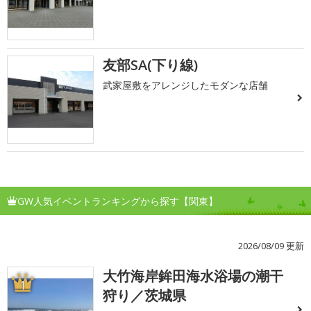
友部SA(下り線)
武家屋敷をアレンジしたモダンな店舗
GW人気イベントランキングから探す【関東】
2026/08/09 更新
大竹海岸鉾田海水浴場の潮干
1
狩り／茨城県