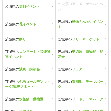
茨城県の
アニメ・ゲームイベ
茨城県の
無料イベント
ント
茨城県の
動物ふれあいイベン
茨城県の
花イベント
ト
茨城県の
祭り
茨城県の
フリーマーケット
茨城県の
コンサート・音楽関
茨城県の
美術展・博物展・展
連イベント
示会
茨城県の
演劇・講演会
茨城県の
フェア
茨城県の
GW(ゴールデンウィ
茨城県の
遊園地・テーマパー
ーク)観光スポット
ク
茨城県の
水族館・動物園
茨城県の
フードテーマパーク