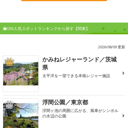
GW人気スポットランキングから探す【関東】
2026/08/09 更新
かみねレジャーランド／茨城
1
県
太平洋を一望できる本格レジャー施設
浮間公園／東京都
2
浮間ヶ池の周囲に広がる、風車がシンボル
の水辺の公園