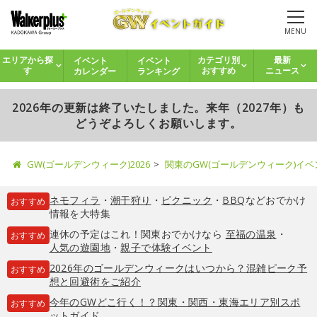
MENU
イベント
イベント
エリアから探
カテゴリ別
最新
カレンダー
ランキング
す
おすすめ
ニュース
2026年の更新は終了いたしました。来年（2027年）も
どうぞよろしくお願いします。
GW(ゴールデンウィーク)2026
関東のGW(ゴールデンウィーク)イ
ネモフィラ
・
潮干狩り
・
ピクニック
・
BBQ
などおでかけ
おすすめ
情報を大特集
連休の予定はこれ！関東おでかけなら
至福の温泉
・
おすすめ
人気の遊園地
・
親子で体験イベント
2026年のゴールデンウィークはいつから？混雑ピーク予
おすすめ
想と回避術をご紹介
今年のGWどこ行く！？関東・関西・東海エリア別スポ
おすすめ
ットガイド