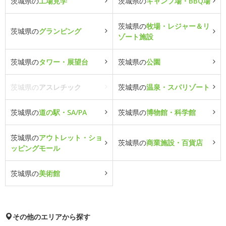
茨城県の
工場見学
茨城県の
キャンプ場・BBQ場
茨城県の
牧場・レジャー＆リ
茨城県の
グランピング
ゾート施設
茨城県の
タワー・展望台
茨城県の
公園
茨城県の
アスレチック
茨城県の
温泉・スパリゾート
茨城県の
道の駅・SA/PA
茨城県の
博物館・科学館
茨城県の
アウトレット・ショ
茨城県の
商業施設・百貨店
ッピングモール
茨城県の
美術館
その他のエリアから探す