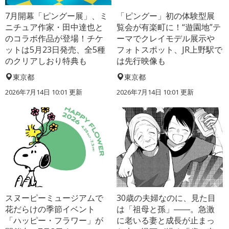
7月開幕「ピングー展」、ミ
「ピングー」初の体験型展
ニチュア作家・田中達也と
覧会が有楽町に！“遊園地”テ
のコラボ作品が登場！チケ
ーマでクレイモデル展示や
ットは5月23日発売、全5種
フォトスポット、JR上野駅で
のクリアしおり特典も
は先行映像も
東京都
東京都
2026年7月14日 10:01 更新
2026年7月14日 10:01 更新
スヌーピーミュージアムで
30歳の夫婦なのに、見た目
花だらけの季節イベント
は「祖母と孫」――。急激
「ハッピー・フラワー」が
に老いる妻と成長が止まっ