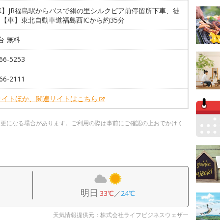
車】JR福島駅からバスで絹の里シルクピア前停留所下車、徒
 【車】東北自動車道福島西ICから約35分
7台 無料
66-5253
66-2111
サイトほか、関連サイトはこちら
変更になる場合があります。ご利用の際は事前にご確認の上おでかけく
明日
33℃
／
24℃
天気情報提供元：株式会社ライフビジネスウェザー