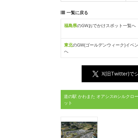
一覧に戻る
福島県
のGWおでかけスポット一覧へ
東北
のGW(ゴールデンウィーク)イベ
へ
X(旧Twitter)
道の駅 かわまた オアシスinシルク
ット