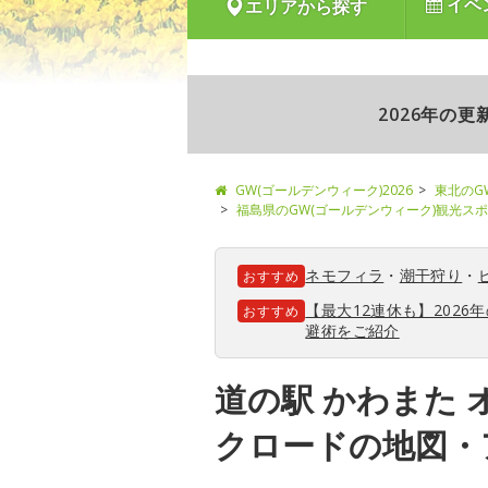
イベ
エリアから探す
2026年の
GW(ゴールデンウィーク)2026
東北のG
福島県のGW(ゴールデンウィーク)観光ス
ネモフィラ
・
潮干狩り
・
おすすめ
【最大12連休も】202
おすすめ
避術をご紹介
道の駅 かわまた 
クロードの地図・