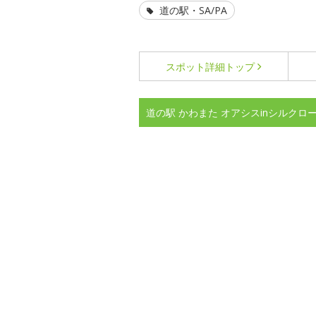
道の駅・SA/PA
スポット詳細
トップ
道の駅 かわまた オアシスinシルク