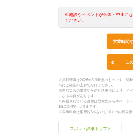
※施設やイベントが休園・中止に
ください。
営業時間
こ
※掲載情報は2026年3月時点のものです。
前にご確認の上おでかけください。
※自然災害の影響やその他諸事情により、イ
になる場合があります。
※掲載されている画像は取材先から本ページ
載(二次使用)は禁止です。
※表示料金は消費税8％ないし10％の内税表示
スポット詳細
トップ