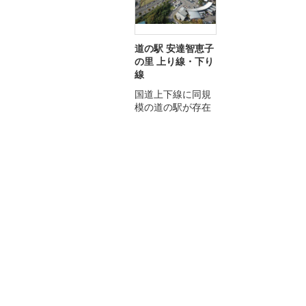
道の駅 安達智恵子
の里 上り線・下り
線
国道上下線に同規
模の道の駅が存在