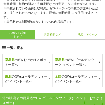
営業時間、植物の開花・見頃期間などは変更になる場合があります。
※掲載されている画像は取材先から本ページへの掲載の許諾をいただ
き、提供されたものとなります。画像の無断転載(二次使用)は禁止で
す。
※表示料金は消費税8％ないし10％の内税表示です。
スポット詳細
営業時間など
地図・アクセス
トップ
一覧に戻る
福島県
のGWおでかけスポッ
福島県
のGW(ゴールデンウィ
ト一覧へ
ーク)イベント一覧へ
東北
のGW(ゴールデンウィー
全国
のGW(ゴールデンウィー
ク)イベント一覧へ
ク)イベント一覧へ
道の駅 喜多の郷周辺のGW(ゴールデンウィーク)イベント・おでかけ
スポット