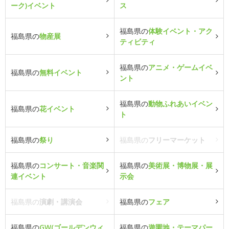
ーク)イベント
ス
福島県の
体験イベント・アク
福島県の
物産展
ティビティ
福島県の
アニメ・ゲームイベ
福島県の
無料イベント
ント
福島県の
動物ふれあいイベン
福島県の
花イベント
ト
福島県の
祭り
福島県の
フリーマーケット
福島県の
コンサート・音楽関
福島県の
美術展・博物展・展
連イベント
示会
福島県の
演劇・講演会
福島県の
フェア
福島県の
GW(ゴールデンウィ
福島県の
遊園地・テーマパー