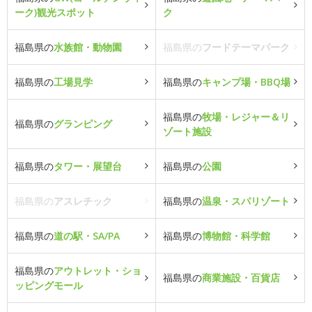
ーク)観光スポット
ク
福島県の
水族館・動物園
福島県の
フードテーマパーク
福島県の
工場見学
福島県の
キャンプ場・BBQ場
福島県の
牧場・レジャー＆リ
福島県の
グランピング
ゾート施設
福島県の
タワー・展望台
福島県の
公園
福島県の
アスレチック
福島県の
温泉・スパリゾート
福島県の
道の駅・SA/PA
福島県の
博物館・科学館
福島県の
アウトレット・ショ
福島県の
商業施設・百貨店
ッピングモール