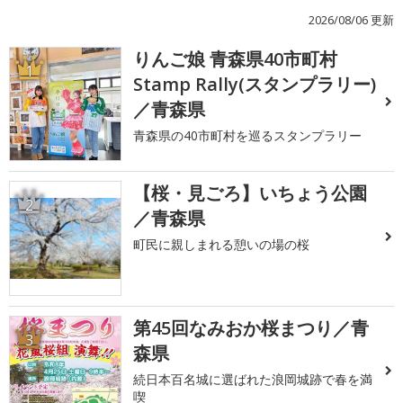
2026/08/06 更新
りんご娘 青森県40市町村
1
Stamp Rally(スタンプラリー)
／青森県
青森県の40市町村を巡るスタンプラリー
【桜・見ごろ】いちょう公園
2
／青森県
町民に親しまれる憩いの場の桜
第45回なみおか桜まつり／青
3
森県
続日本百名城に選ばれた浪岡城跡で春を満
喫