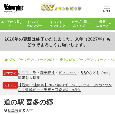
MENU
イベント
イベント
エリアから探
カテゴリ別
最新
カレンダー
ランキング
す
おすすめ
ニュース
2026年の更新は終了いたしました。来年（2027年）も
どうぞよろしくお願いします。
GW(ゴールデンウィーク)2026
東北のGW(ゴールデンウィーク)イ
ネモフィラ
・
潮干狩り
・
ピクニック
・
BBQ
などおでかけ
おすすめ
情報を大特集
【最大12連休も】2026年のゴールデンウィークはいつか
おすすめ
ら？混雑ピーク予想と回避術をご紹介
道の駅 喜多の郷
福島県
喜多方市