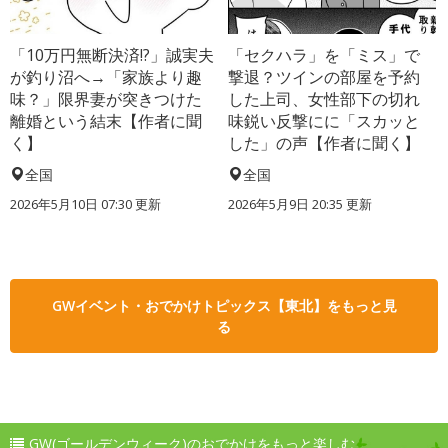
「10万円無断決済!?」誠実夫
「セクハラ」を「ミス」で
が釣り沼へ→「家族より趣
撃退？ツインの部屋を予約
味？」限界妻が突きつけた
した上司、女性部下の切れ
離婚という結末【作者に聞
味鋭い反撃にに「スカッと
く】
した」の声【作者に聞く】
全国
全国
2026年5月10日 07:30 更新
2026年5月9日 20:35 更新
GWイベント・おでかけトピックス【東北】をもっと見
る
GW(ゴールデンウィーク)のおでかけをもっと楽しむ