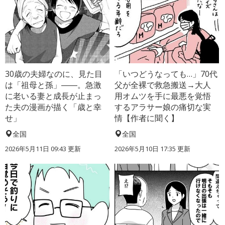
30歳の夫婦なのに、見た目
「いつどうなっても…」70代
は「祖母と孫」――。急激
父が全裸で救急搬送→大人
に老いる妻と成長が止まっ
用オムツを手に最悪を覚悟
た夫の漫画が描く「歳と幸
するアラサー娘の痛切な実
せ」
情【作者に聞く】
全国
全国
2026年5月11日 09:43 更新
2026年5月10日 17:35 更新