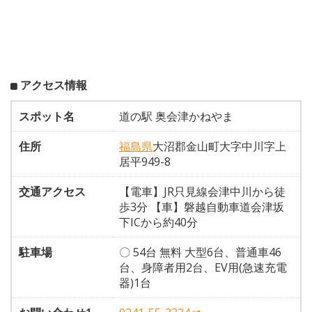
アクセス情報
スポット名
道の駅 奥会津かねやま
住所
福島県
大沼郡金山町大字中川字上
居平949-8
交通アクセス
【電車】JR只見線会津中川から徒
歩3分 【車】磐越自動車道会津坂
下ICから約40分
駐車場
〇 54台 無料 大型6台、普通車46
台、身障者用2台、EV用(急速充電
器)1台