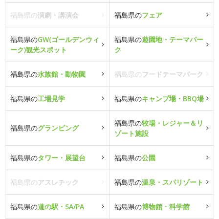
福島県の
演劇・講演会
福島県の
フェア
福島県の
GW(ゴールデンウィ
福島県の
遊園地・テーマパー
ーク)観光スポット
ク
福島県の
水族館・動物園
福島県の
フードテーマパーク
福島県の
工場見学
福島県の
キャンプ場・BBQ場
福島県の
牧場・レジャー＆リ
福島県の
グランピング
ゾート施設
福島県の
タワー・展望台
福島県の
公園
福島県の
アスレチック
福島県の
温泉・スパリゾート
福島県の
道の駅・SA/PA
福島県の
博物館・科学館