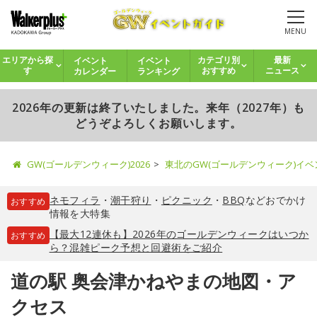
MENU
イベント
イベント
エリアから探
カテゴリ別
最新
カレンダー
ランキング
す
おすすめ
ニュース
2026年の更新は終了いたしました。来年（2027年）も
どうぞよろしくお願いします。
GW(ゴールデンウィーク)2026
東北のGW(ゴールデンウィーク)イ
ネモフィラ
・
潮干狩り
・
ピクニック
・
BBQ
などおでかけ
おすすめ
情報を大特集
【最大12連休も】2026年のゴールデンウィークはいつか
おすすめ
ら？混雑ピーク予想と回避術をご紹介
道の駅 奥会津かねやまの地図・ア
クセス