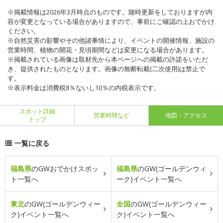
※掲載情報は2026年3月時点のものです。随時更新をしておりますが内
容が変更となっている場合がありますので、事前にご確認の上おでかけ
ください。
※自然災害の影響やその他諸事情により、イベントの開催情報、施設の
営業時間、植物の開花・見頃期間などは変更になる場合があります。
※掲載されている画像は取材先から本ページへの掲載の許諾をいただ
き、提供されたものとなります。画像の無断転載(二次使用)は禁止で
す。
※表示料金は消費税8％ないし10％の内税表示です。
スポット詳細
営業時間など
地図・アクセス
トップ
一覧に戻る
福島県
のGWおでかけスポッ
福島県
のGW(ゴールデンウィ
ト一覧へ
ーク)イベント一覧へ
東北
のGW(ゴールデンウィー
全国
のGW(ゴールデンウィー
ク)イベント一覧へ
ク)イベント一覧へ