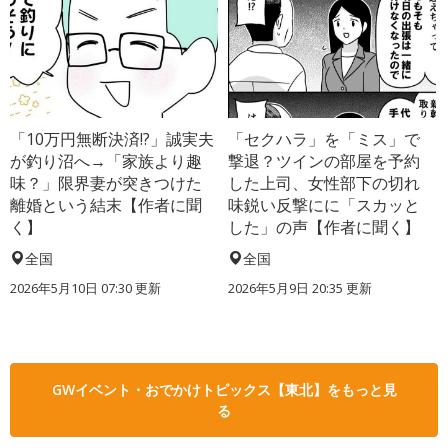
「10万円無断決済!?」誠実夫
「セクハラ」を「ミス」で
が釣り沼へ→「家族より趣
撃退？ツインの部屋を予約
味？」限界妻が突きつけた
した上司、女性部下の切れ
離婚という結末【作者に聞
味鋭い反撃にに「スカッと
く】
した」の声【作者に聞く】
全国
全国
2026年5月10日 07:30 更新
2026年5月9日 20:35 更新
GWイベント・おでかけトピックス【東北】をもっと見
る