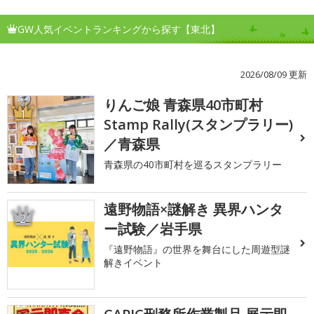
GW人気イベントランキングから探す【東北】
2026/08/09 更新
りんご娘 青森県40市町村
1
Stamp Rally(スタンプラリー)
／青森県
青森県の40市町村を巡るスタンプラリー
遠野物語×謎解き 異界ハンタ
2
ー試験／岩手県
『遠野物語』の世界を舞台にした周遊型謎
解きイベント