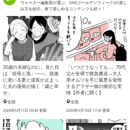
ウォーカー編集部が選ぶ、GW(ゴールデンウィーク)の楽し
み方を紹介。家で楽しめるコンテンツも続々！
30歳の夫婦なのに、見た目
「いつどうなっても…」70代
は「祖母と孫」――。急激
父が全裸で救急搬送→大人
に老いる妻と成長が止まっ
用オムツを手に最悪を覚悟
た夫の漫画が描く「歳と幸
するアラサー娘の痛切な実
せ」
情【作者に聞く】
全国
全国
2026年5月11日 09:43 更新
2026年5月10日 17:35 更新