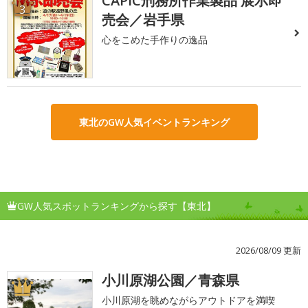
CAPIC刑務所作業製品 展示即
3
売会／岩手県
心をこめた手作りの逸品
東北のGW人気イベントランキング
GW人気スポットランキングから探す【東北】
2026/08/09 更新
小川原湖公園／青森県
1
小川原湖を眺めながらアウトドアを満喫