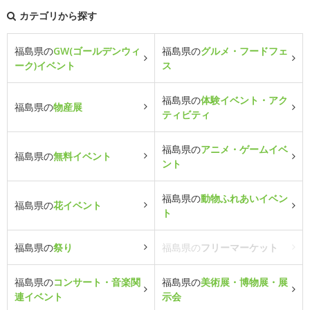
カテゴリから探す
福島県の
GW(ゴールデンウィ
福島県の
グルメ・フードフェ
ーク)イベント
ス
福島県の
体験イベント・アク
福島県の
物産展
ティビティ
福島県の
アニメ・ゲームイベ
福島県の
無料イベント
ント
福島県の
動物ふれあいイベン
福島県の
花イベント
ト
福島県の
祭り
福島県の
フリーマーケット
福島県の
コンサート・音楽関
福島県の
美術展・博物展・展
連イベント
示会