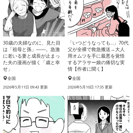
30歳の夫婦なのに、見た目
「いつどうなっても…」70代
は「祖母と孫」――。急激
父が全裸で救急搬送→大人
に老いる妻と成長が止まっ
用オムツを手に最悪を覚悟
た夫の漫画が描く「歳と幸
するアラサー娘の痛切な実
せ」
情【作者に聞く】
全国
全国
2026年5月11日 09:43 更新
2026年5月10日 17:35 更新