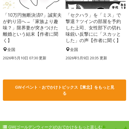
「10万円無断決済!?」誠実夫
「セクハラ」を「ミス」で
が釣り沼へ→「家族より趣
撃退？ツインの部屋を予約
味？」限界妻が突きつけた
した上司、女性部下の切れ
離婚という結末【作者に聞
味鋭い反撃にに「スカッと
く】
した」の声【作者に聞く】
全国
全国
2026年5月10日 07:30 更新
2026年5月9日 20:35 更新
GWイベント・おでかけトピックス【東北】をもっと見
る
GW(ゴールデンウィーク)のおでかけをもっと楽しむ