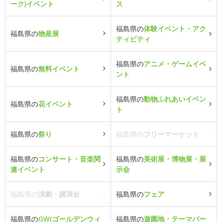
ーク)イベント
ス
福島県の
体験イベント・アク
福島県の
物産展
ティビティ
福島県の
アニメ・ゲームイベ
福島県の
無料イベント
ント
福島県の
動物ふれあいイベン
福島県の
花イベント
ト
福島県の
祭り
福島県の
フリーマーケット
福島県の
コンサート・音楽関
福島県の
美術展・博物展・展
連イベント
示会
福島県の
演劇・講演会
福島県の
フェア
福島県の
GW(ゴールデンウィ
福島県の
遊園地・テーマパー