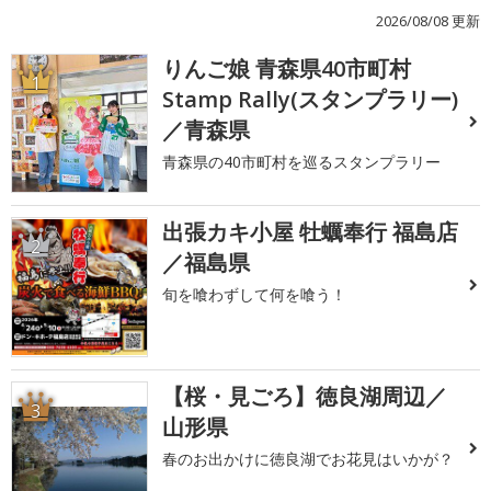
2026/08/08 更新
りんご娘 青森県40市町村
1
Stamp Rally(スタンプラリー)
／青森県
青森県の40市町村を巡るスタンプラリー
出張カキ小屋 牡蠣奉行 福島店
2
／福島県
旬を喰わずして何を喰う！
【桜・見ごろ】徳良湖周辺／
3
山形県
春のお出かけに徳良湖でお花見はいかが？