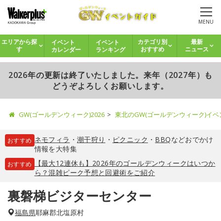
MENU
イベント
イベント
エリアから探
カテゴリ別
最新
カレンダー
ランキング
す
おすすめ
ニュース
2026年の更新は終了いたしました。来年（2027年）も
どうぞよろしくお願いします。
GW(ゴールデンウィーク)2026
東北のGW(ゴールデンウィーク)イ
ネモフィラ
・
潮干狩り
・
ピクニック
・
BBQ
などおでかけ
おすすめ
情報を大特集
【最大12連休も】2026年のゴールデンウィークはいつか
おすすめ
ら？混雑ピーク予想と回避術をご紹介
裏磐梯ビジターセンター
福島県
耶麻郡北塩原村