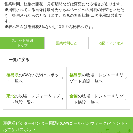
営業時間、植物の開花・見頃期間などは変更になる場合があります。
※掲載されている画像は取材先から本ページへの掲載の許諾をいただ
き、提供されたものとなります。画像の無断転載(二次使用)は禁止で
す。
※表示料金は消費税8％ないし10％の内税表示です。
スポット詳細
営業時間など
地図・アクセス
トップ
一覧に戻る
福島県
のGWおでかけスポッ
福島県
の牧場・レジャー＆リ
ト一覧へ
ゾート施設一覧へ
東北
の牧場・レジャー＆リゾ
全国
の牧場・レジャー＆リゾ
ート施設一覧へ
ート施設一覧へ
裏磐梯ビジターセンター周辺のGW(ゴールデンウィーク)イベント・
おでかけスポット