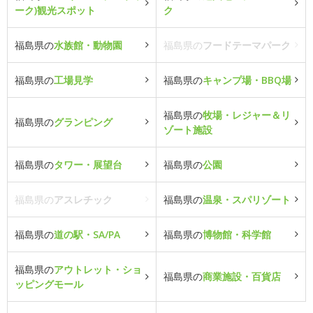
ーク)観光スポット
ク
福島県の
水族館・動物園
福島県の
フードテーマパーク
福島県の
工場見学
福島県の
キャンプ場・BBQ場
福島県の
牧場・レジャー＆リ
福島県の
グランピング
ゾート施設
福島県の
タワー・展望台
福島県の
公園
福島県の
アスレチック
福島県の
温泉・スパリゾート
福島県の
道の駅・SA/PA
福島県の
博物館・科学館
福島県の
アウトレット・ショ
福島県の
商業施設・百貨店
ッピングモール