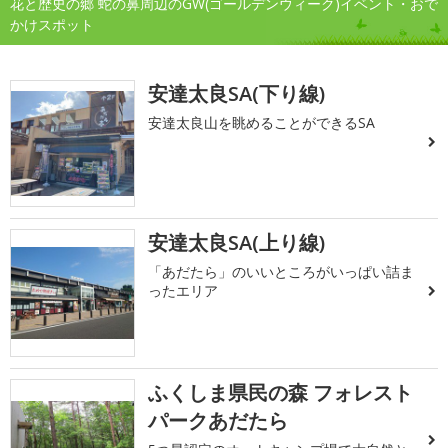
花と歴史の郷 蛇の鼻周辺のGW(ゴールデンウィーク)イベント・おで
かけスポット
安達太良SA(下り線)
安達太良山を眺めることができるSA
安達太良SA(上り線)
「あだたら」のいいところがいっぱい詰ま
ったエリア
ふくしま県民の森 フォレスト
パークあだたら