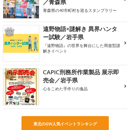
／青森県
青森県の40市町村を巡るスタンプラリー
遠野物語×謎解き 異界ハンタ
2
ー試験／岩手県
『遠野物語』の世界を舞台にした周遊型謎
解きイベント
CAPIC刑務所作業製品 展示即
3
売会／岩手県
心をこめた手作りの逸品
東北のGW人気イベントランキング