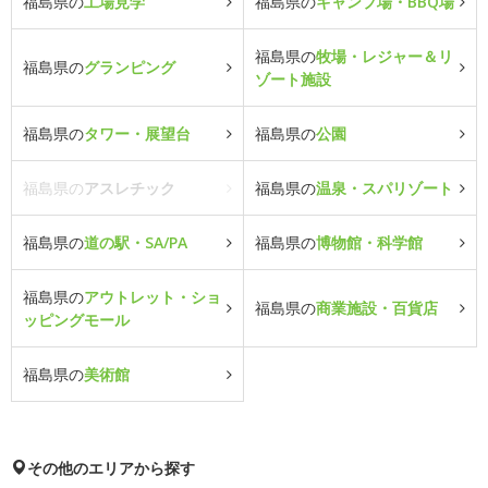
福島県の
工場見学
福島県の
キャンプ場・BBQ場
福島県の
牧場・レジャー＆リ
福島県の
グランピング
ゾート施設
福島県の
タワー・展望台
福島県の
公園
福島県の
アスレチック
福島県の
温泉・スパリゾート
福島県の
道の駅・SA/PA
福島県の
博物館・科学館
福島県の
アウトレット・ショ
福島県の
商業施設・百貨店
ッピングモール
福島県の
美術館
その他のエリアから探す