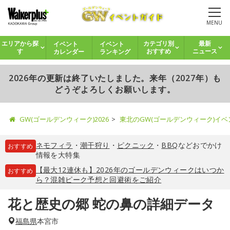
MENU
イベント
イベント
エリアから探
カテゴリ別
最新
カレンダー
ランキング
す
おすすめ
ニュース
2026年の更新は終了いたしました。来年（2027年）も
どうぞよろしくお願いします。
GW(ゴールデンウィーク)2026
東北のGW(ゴールデンウィーク)イ
ネモフィラ
・
潮干狩り
・
ピクニック
・
BBQ
などおでかけ
おすすめ
情報を大特集
【最大12連休も】2026年のゴールデンウィークはいつか
おすすめ
ら？混雑ピーク予想と回避術をご紹介
花と歴史の郷 蛇の鼻の詳細データ
福島県
本宮市