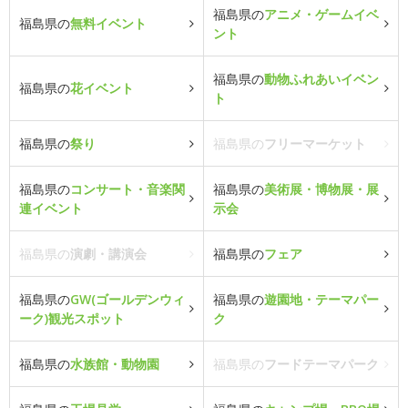
福島県の
アニメ・ゲームイベ
福島県の
無料イベント
ント
福島県の
動物ふれあいイベン
福島県の
花イベント
ト
福島県の
祭り
福島県の
フリーマーケット
福島県の
コンサート・音楽関
福島県の
美術展・博物展・展
連イベント
示会
福島県の
演劇・講演会
福島県の
フェア
福島県の
GW(ゴールデンウィ
福島県の
遊園地・テーマパー
ーク)観光スポット
ク
福島県の
水族館・動物園
福島県の
フードテーマパーク