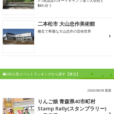
5つ星認定のオートキャンプ場で大自然と
触れ合う
二本松市 大山忠作美術館
幽玄で華麗な大山忠作の芸術世界
GW人気イベントランキングから探す【東北】
2026/08/09 更新
りんご娘 青森県40市町村
1
Stamp Rally(スタンプラリー)