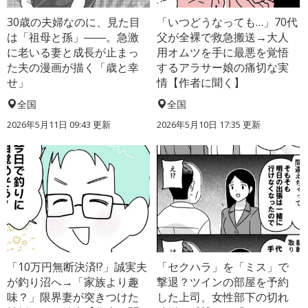
30歳の夫婦なのに、見た目
「いつどうなっても…」70代
は「祖母と孫」――。急激
父が全裸で救急搬送→大人
に老いる妻と成長が止まっ
用オムツを手に最悪を覚悟
た夫の漫画が描く「歳と幸
するアラサー娘の痛切な実
せ」
情【作者に聞く】
全国
全国
2026年5月11日 09:43 更新
2026年5月10日 17:35 更新
「10万円無断決済!?」誠実夫
「セクハラ」を「ミス」で
が釣り沼へ→「家族より趣
撃退？ツインの部屋を予約
味？」限界妻が突きつけた
した上司、女性部下の切れ