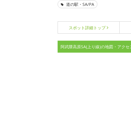
道の駅・SA/PA
スポット詳細
トップ
阿武隈高原SA(上り線)の地図・アクセ