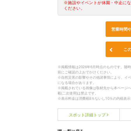
※施設やイベントが休園・中止に
ください。
営業時間
こ
※掲載情報は2026年6月時点のものです。
前にご確認の上おでかけください。
※自然災害の影響やその他諸事情により、イ
になる場合があります。
※掲載されている画像は取材先から本ページ
載(二次使用)は禁止です。
※表示料金は消費税8％ないし10％の内税表示
スポット詳細
トップ