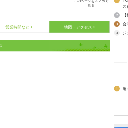
T
1
このページをスマホで
見る
ス)
【
2
会
3
営業時間など
地図・アクセス
ジ
4
ス
亀
1