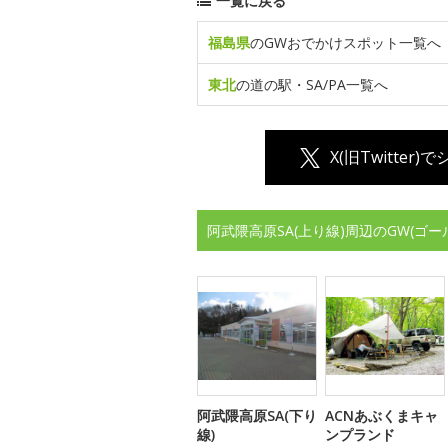
一覧に戻る
福島県
のGWおでかけスポット一覧へ
東北
の道の駅・SA/PA一覧へ
X(旧Twitter)
阿武隈高原SA(上り線)周辺のGW(ゴ
阿武隈高原SA(下り
ACNあぶくまキャ
線)
ンプランド