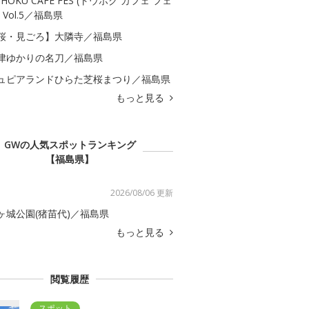
OHOKU CAFE FES (トウホク カフェ フェ
 Vol.5／福島県
桜・見ごろ】大隣寺／福島県
津ゆかりの名刀／福島県
ュピアランドひらた芝桜まつり／福島県
もっと見る
GWの人気スポットランキング
【福島県】
2026/08/06 更新
ヶ城公園(猪苗代)／福島県
もっと見る
閲覧履歴