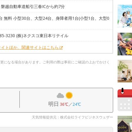
磐越自動車道船引三春ICから約7分
5台 無料 小型30台、大型24台、身障者用1台(小型1台、大型0
7-85-3230 (株)ネクスコ東日本リテイル
サイトほか、関連サイトはこちら
変更になる場合があります。ご利用の際は事前にご確認の上おでかけく
明日
36℃
／
24℃
天気情報提供元：株式会社ライフビジネスウェザー