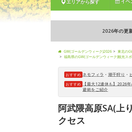
イベ
エリアから探す
2026年の
GW(ゴールデンウィーク)2026
東北のG
福島県のGW(ゴールデンウィーク)観光ス
ネモフィラ
・
潮干狩り
・
おすすめ
【最大12連休も】202
おすすめ
避術をご紹介
阿武隈高原SA(上
クセス