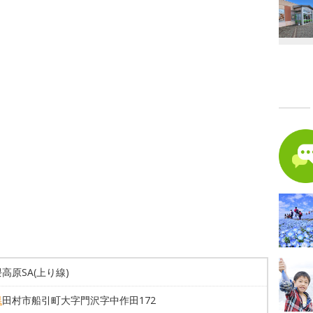
高原SA(上り線)
県
田村市船引町大字門沢字中作田172