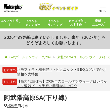
MENU
イベント
イベント
エリアから探
カテゴリ別
最新
カレンダー
ランキング
す
おすすめ
ニュース
2026年の更新は終了いたしました。来年（2027年）も
どうぞよろしくお願いします。
GW(ゴールデンウィーク)2026
東北のGW(ゴールデンウィーク)イ
ネモフィラ
・
潮干狩り
・
ピクニック
・
BBQ
などおでかけ
おすすめ
情報を大特集
【最大12連休も】2026年のゴールデンウィークはいつか
おすすめ
ら？混雑ピーク予想と回避術をご紹介
阿武隈高原SA(下り線)
福島県
田村市