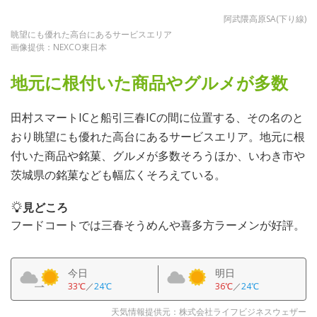
阿武隈高原SA(下り線)
眺望にも優れた高台にあるサービスエリア
画像提供：NEXCO東日本
地元に根付いた商品やグルメが多数
田村スマートICと船引三春ICの間に位置する、その名のと
おり眺望にも優れた高台にあるサービスエリア。地元に根
付いた商品や銘菓、グルメが多数そろうほか、いわき市や
茨城県の銘菓なども幅広くそろえている。
見どころ
フードコートでは三春そうめんや喜多方ラーメンが好評。
今日
明日
33℃
／
24℃
36℃
／
24℃
天気情報提供元：株式会社ライフビジネスウェザー