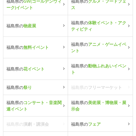
福島県の
GW(ゴールデンウィ
福島県の
グルメ・フードフェ
ーク)イベント
ス
福島県の
体験イベント・アク
福島県の
物産展
ティビティ
福島県の
アニメ・ゲームイベ
福島県の
無料イベント
ント
福島県の
動物ふれあいイベン
福島県の
花イベント
ト
福島県の
祭り
福島県の
フリーマーケット
福島県の
コンサート・音楽関
福島県の
美術展・博物展・展
連イベント
示会
福島県の
演劇・講演会
福島県の
フェア