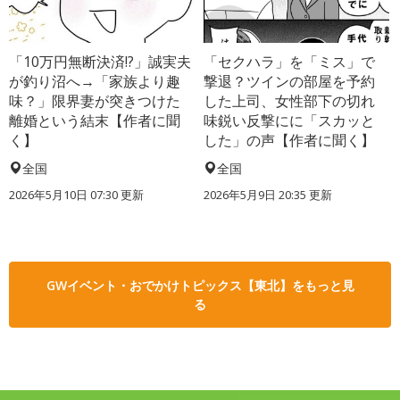
「10万円無断決済!?」誠実夫
「セクハラ」を「ミス」で
が釣り沼へ→「家族より趣
撃退？ツインの部屋を予約
味？」限界妻が突きつけた
した上司、女性部下の切れ
離婚という結末【作者に聞
味鋭い反撃にに「スカッと
く】
した」の声【作者に聞く】
全国
全国
2026年5月10日 07:30 更新
2026年5月9日 20:35 更新
GWイベント・おでかけトピックス【東北】をもっと見
る