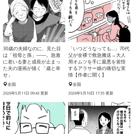
30歳の夫婦なのに、見た目
「いつどうなっても…」70代
は「祖母と孫」――。急激
父が全裸で救急搬送→大人
に老いる妻と成長が止まっ
用オムツを手に最悪を覚悟
た夫の漫画が描く「歳と幸
するアラサー娘の痛切な実
せ」
情【作者に聞く】
全国
全国
2026年5月11日 09:43 更新
2026年5月10日 17:35 更新