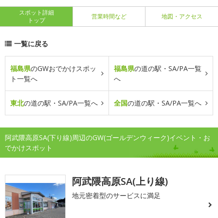
スポット詳細
営業時間など
地図・アクセス
トップ
一覧に戻る
福島県
のGWおでかけスポッ
福島県
の道の駅・SA/PA一覧
ト一覧へ
へ
東北
の道の駅・SA/PA一覧へ
全国
の道の駅・SA/PA一覧へ
阿武隈高原SA(下り線)周辺のGW(ゴールデンウィーク)イベント・お
でかけスポット
阿武隈高原SA(上り線)
地元密着型のサービスに満足