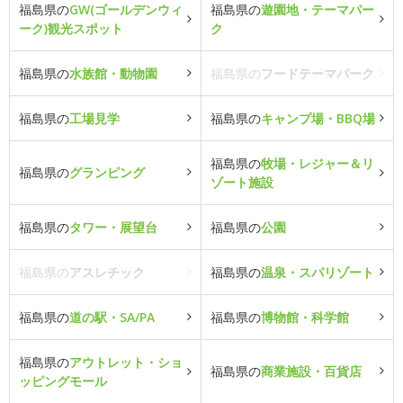
福島県の
GW(ゴールデンウィ
福島県の
遊園地・テーマパー
ーク)観光スポット
ク
福島県の
水族館・動物園
福島県の
フードテーマパーク
福島県の
工場見学
福島県の
キャンプ場・BBQ場
福島県の
牧場・レジャー＆リ
福島県の
グランピング
ゾート施設
福島県の
タワー・展望台
福島県の
公園
福島県の
アスレチック
福島県の
温泉・スパリゾート
福島県の
道の駅・SA/PA
福島県の
博物館・科学館
福島県の
アウトレット・ショ
福島県の
商業施設・百貨店
ッピングモール