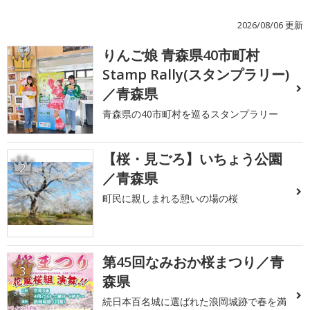
2026/08/06 更新
りんご娘 青森県40市町村
1
Stamp Rally(スタンプラリー)
／青森県
青森県の40市町村を巡るスタンプラリー
【桜・見ごろ】いちょう公園
2
／青森県
町民に親しまれる憩いの場の桜
第45回なみおか桜まつり／青
3
森県
続日本百名城に選ばれた浪岡城跡で春を満