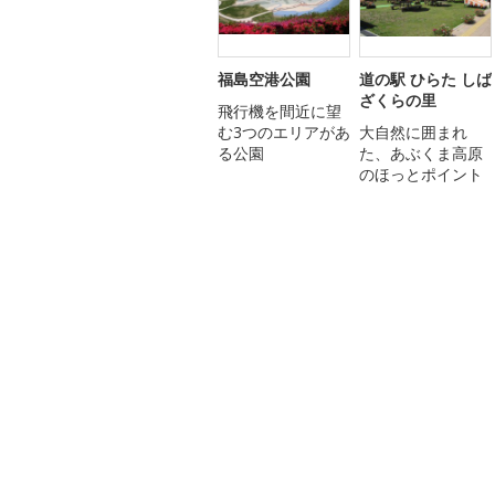
福島空港公園
道の駅 ひらた しば
ざくらの里
飛行機を間近に望
む3つのエリアがあ
大自然に囲まれ
る公園
た、あぶくま高原
のほっとポイント