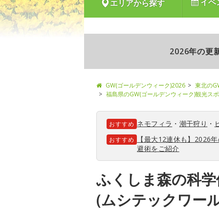
イベ
エリアから探す
2026年の
GW(ゴールデンウィーク)2026
東北のG
福島県のGW(ゴールデンウィーク)観光ス
ネモフィラ
・
潮干狩り
・
おすすめ
【最大12連休も】202
おすすめ
避術をご紹介
ふくしま森の科学
(ムシテックワール