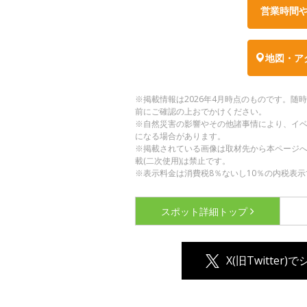
営業時間
地図・ア
※掲載情報は2026年4月時点のものです。
前にご確認の上おでかけください。
※自然災害の影響やその他諸事情により、イ
になる場合があります。
※掲載されている画像は取材先から本ページ
載(二次使用)は禁止です。
※表示料金は消費税8％ないし10％の内税表示
スポット詳細
トップ
X(旧Twitter)