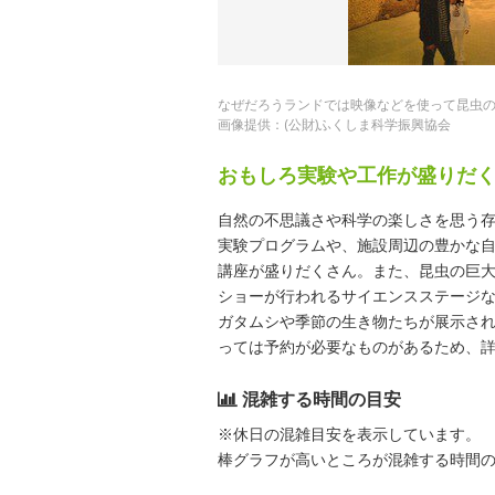
なぜだろうランドでは映像などを使って昆虫
画像提供：(公財)ふくしま科学振興協会
おもしろ実験や工作が盛りだ
自然の不思議さや科学の楽しさを思う
実験プログラムや、施設周辺の豊かな
講座が盛りだくさん。また、昆虫の巨
ショーが行われるサイエンスステージ
ガタムシや季節の生き物たちが展示さ
っては予約が必要なものがあるため、
混雑する時間の目安
※休日の混雑目安を表示しています。
棒グラフが高いところが混雑する時間