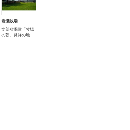
岩瀬牧場
文部省唱歌「牧場
の朝」発祥の地