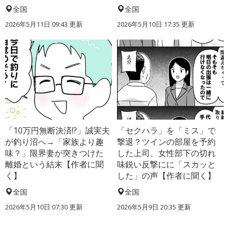
全国
全国
2026年5月11日 09:43 更新
2026年5月10日 17:35 更新
「10万円無断決済!?」誠実夫
「セクハラ」を「ミス」で
が釣り沼へ→「家族より趣
撃退？ツインの部屋を予約
味？」限界妻が突きつけた
した上司、女性部下の切れ
離婚という結末【作者に聞
味鋭い反撃にに「スカッと
く】
した」の声【作者に聞く】
全国
全国
2026年5月10日 07:30 更新
2026年5月9日 20:35 更新