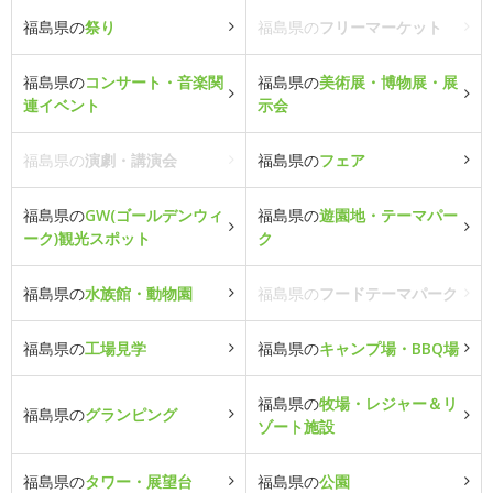
福島県の
祭り
福島県の
フリーマーケット
福島県の
コンサート・音楽関
福島県の
美術展・博物展・展
連イベント
示会
福島県の
演劇・講演会
福島県の
フェア
福島県の
GW(ゴールデンウィ
福島県の
遊園地・テーマパー
ーク)観光スポット
ク
福島県の
水族館・動物園
福島県の
フードテーマパーク
福島県の
工場見学
福島県の
キャンプ場・BBQ場
福島県の
牧場・レジャー＆リ
福島県の
グランピング
ゾート施設
福島県の
タワー・展望台
福島県の
公園