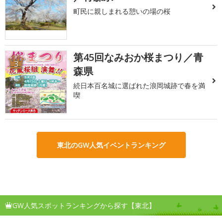
町民に親しまれる憩いの場の桜
第45回なみおか桜まつり／青
3
森県
続日本百名城に選ばれた浪岡城跡で春を満
喫
東北のGW人気イベントランキング
GW人気スポットランキングから探す【東北】