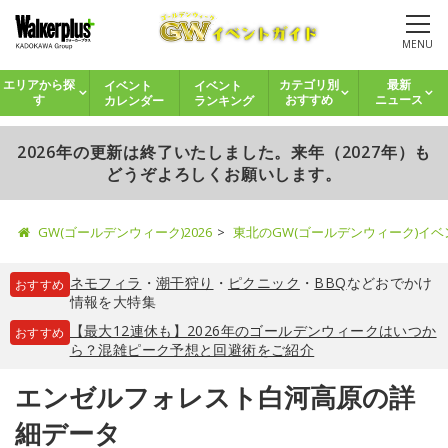
MENU
イベント
イベント
エリアから探
カテゴリ別
最新
カレンダー
ランキング
す
おすすめ
ニュース
2026年の更新は終了いたしました。来年（2027年）も
どうぞよろしくお願いします。
GW(ゴールデンウィーク)2026
東北のGW(ゴールデンウィーク)イ
ネモフィラ
・
潮干狩り
・
ピクニック
・
BBQ
などおでかけ
おすすめ
情報を大特集
【最大12連休も】2026年のゴールデンウィークはいつか
おすすめ
ら？混雑ピーク予想と回避術をご紹介
エンゼルフォレスト白河高原の詳
細データ