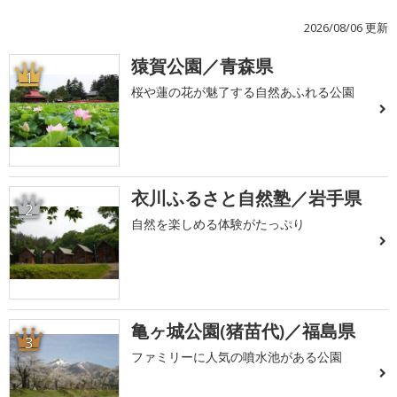
2026/08/06 更新
猿賀公園／青森県
1
桜や蓮の花が魅了する自然あふれる公園
衣川ふるさと自然塾／岩手県
2
自然を楽しめる体験がたっぷり
亀ヶ城公園(猪苗代)／福島県
3
ファミリーに人気の噴水池がある公園