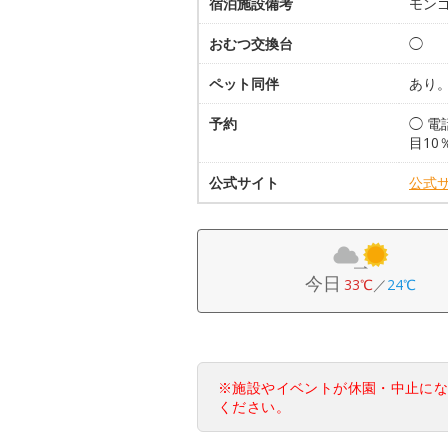
宿泊施設備考
モン
おむつ交換台
◯
ペット同伴
あり
予約
◯ 
目10
公式サイト
公式
今日
33℃
／
24℃
※施設やイベントが休園・中止に
ください。