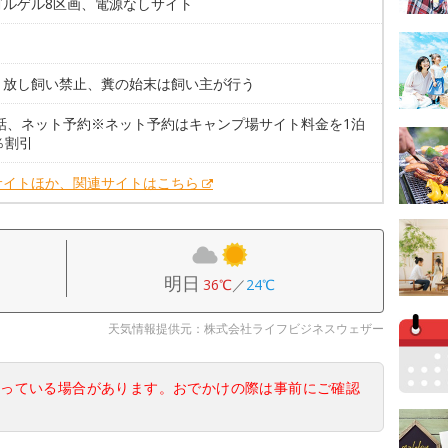
ゴルゲル8区画、電源なしサイト
。放し飼い禁止、糞の始末は飼い主が行う
電話、ネット予約※ネット予約はキャンプ場サイト料金を1泊
％割引
サイトほか、関連サイトはこちら
明日
36℃
／
24℃
天気情報提供元：株式会社ライフビジネスウェザー
なっている場合があります。おでかけの際は事前にご確認