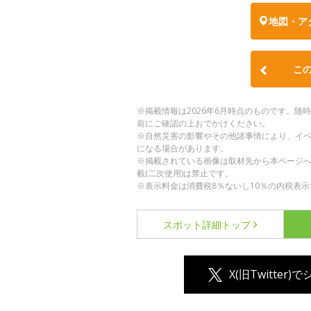
地図・ア
こ
※掲載情報は2026年6月時点のものです。
前にご確認の上おでかけください。
※自然災害の影響やその他諸事情により、イ
になる場合があります。
※掲載されている画像は取材先から本ページ
載(二次使用)は禁止です。
※表示料金は消費税8％ないし10％の内税表示
スポット詳細
トップ
X(旧Twitter)