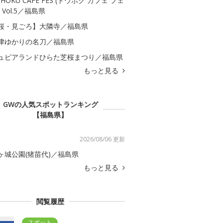
OHOKU CAFE FES (トウホク カフェ フェ
 Vol.5／福島県
桜・見ごろ】大隣寺／福島県
津ゆかりの名刀／福島県
ュピアランドひらた芝桜まつり／福島県
もっと見る
GWの人気スポットランキング
【福島県】
2026/08/06 更新
ヶ城公園(猪苗代)／福島県
もっと見る
閲覧履歴