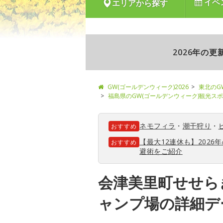
イベ
エリアから探す
2026年の
GW(ゴールデンウィーク)2026
東北のG
福島県のGW(ゴールデンウィーク)観光ス
ネモフィラ
・
潮干狩り
・
おすすめ
【最大12連休も】202
おすすめ
避術をご紹介
会津美里町せせら
ャンプ場の詳細デ