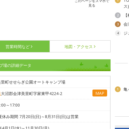
T
1
このページをスマホで
見る
ス)
【
2
会
3
ジ
4
営業時間など
地図・アクセス
プ場の詳細データ
美里町せせらぎ公園オートキャンプ場
亀
1
MAP
県
大沼郡会津美里町字家東甲4224-2
:00～17:00
夏休み期間 7月20日(日)～8月31日(日)は営業
年4月1日(水)～11月30日(月)