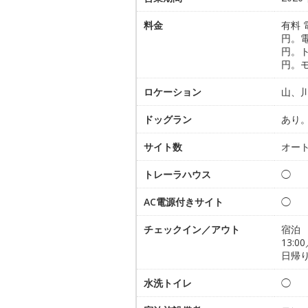
料金
有料 
円。電
円。ト
円。モ
ロケーション
山、
ドッグラン
あり
サイト数
オート
トレーラハウス
◯
AC電源付きサイト
◯
チェックイン／アウト
宿泊
13:00
日帰り
水洗トイレ
◯