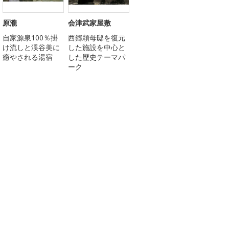
原瀧
会津武家屋敷
自家源泉100％掛
西郷頼母邸を復元
け流しと渓谷美に
した施設を中心と
癒やされる湯宿
した歴史テーマパ
ーク