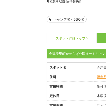
福島県
大沼郡会津美里町
キャンプ場・BBQ場
スポット詳細
トップ
会津美里町せせらぎ公園オートキャン
スポット名
会津
住所
福島
営業時間
受付 9
定休日
水曜 
営業期間
2026