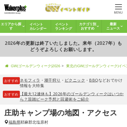
MENU
イベント
イベント
エリアから探
カテゴリ別
最新
カレンダー
ランキング
す
おすすめ
ニュース
2026年の更新は終了いたしました。来年（2027年）も
どうぞよろしくお願いします。
GW(ゴールデンウィーク)2026
東北のGW(ゴールデンウィーク)イ
ネモフィラ
・
潮干狩り
・
ピクニック
・
BBQ
などおでかけ
おすすめ
情報を大特集
【最大12連休も】2026年のゴールデンウィークはいつか
おすすめ
ら？混雑ピーク予想と回避術をご紹介
庄助キャンプ場の地図・アクセス
福島県
耶麻郡北塩原村