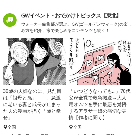
GWイベント・おでかけトピックス【東北】
ウォーカー編集部が選ぶ、GW(ゴールデンウィーク)の楽し
み方を紹介。家で楽しめるコンテンツも続々！
30歳の夫婦なのに、見た目
「いつどうなっても…」70代
は「祖母と孫」――。急激
父が全裸で救急搬送→大人
に老いる妻と成長が止まっ
用オムツを手に最悪を覚悟
た夫の漫画が描く「歳と幸
するアラサー娘の痛切な実
せ」
情【作者に聞く】
全国
全国