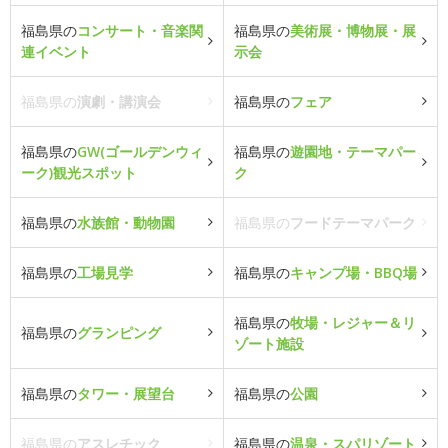
福島県の
コンサート・音楽関
福島県の
美術展・博物展・展
連イベント
示会
福島県の
演劇・講演会
福島県の
フェア
福島県の
GW(ゴールデンウィ
福島県の
遊園地・テーマパー
ーク)観光スポット
ク
福島県の
水族館・動物園
福島県の
フードテーマパーク
福島県の
工場見学
福島県の
キャンプ場・BBQ場
福島県の
牧場・レジャー＆リ
福島県の
グランピング
ゾート施設
福島県の
タワー・展望台
福島県の
公園
福島県の
アスレチック
福島県の
温泉・スパリゾート