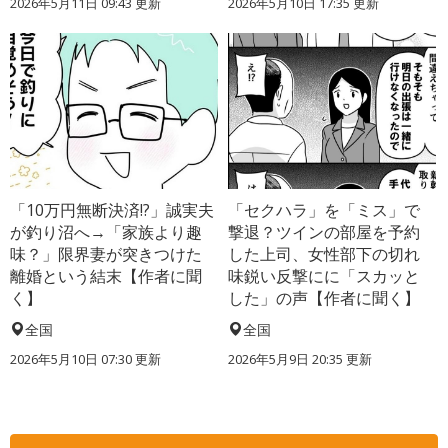
2026年5月11日 09:43 更新
2026年5月10日 17:35 更新
「10万円無断決済!?」誠実夫
「セクハラ」を「ミス」で
が釣り沼へ→「家族より趣
撃退？ツインの部屋を予約
味？」限界妻が突きつけた
した上司、女性部下の切れ
離婚という結末【作者に聞
味鋭い反撃にに「スカッと
く】
した」の声【作者に聞く】
全国
全国
2026年5月10日 07:30 更新
2026年5月9日 20:35 更新