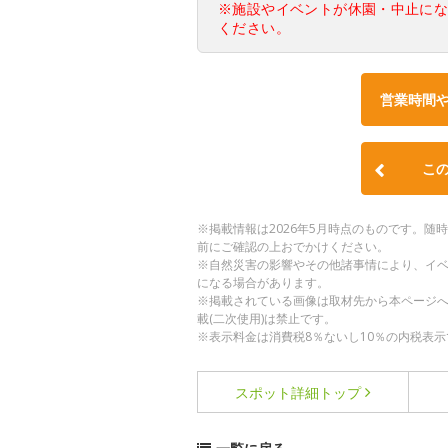
※施設やイベントが休園・中止に
ください。
営業時間
こ
※掲載情報は2026年5月時点のものです。
前にご確認の上おでかけください。
※自然災害の影響やその他諸事情により、イ
になる場合があります。
※掲載されている画像は取材先から本ページ
載(二次使用)は禁止です。
※表示料金は消費税8％ないし10％の内税表示
スポット詳細
トップ