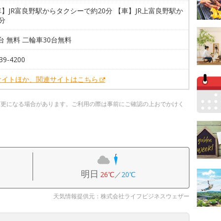
】JR富良野駅からタクシーで約20分 【車】JR上富良野駅か
分
0台 無料 二輪車30台無料
39-4200
サイトほか、関連サイトはこちら
変更になる場合があります。ご利用の際は事前にご確認の上おでかけく
明日
26℃
／
20℃
天気情報提供元：株式会社ライフビジネスウェザー