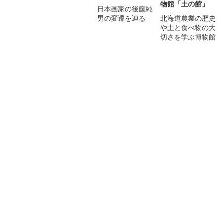
物館「土の館」
日本画家の後藤純
男の変遷を辿る
北海道農業の歴史
や土と食べ物の大
切さを学ぶ博物館