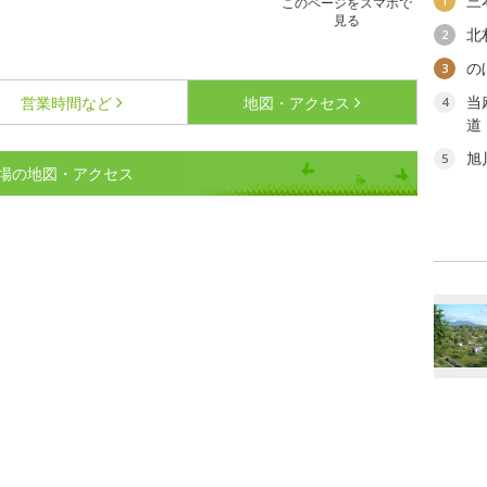
三
1
このページをスマホで
見る
北
2
の
3
当
営業時間など
地図・アクセス
4
道
旭
5
場の地図・アクセス