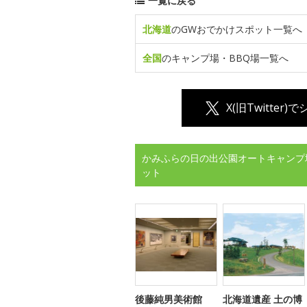
一覧に戻る
北海道
のGWおでかけスポット一覧へ
全国
のキャンプ場・BBQ場一覧へ
X(旧Twitter)
かみふらの日の出公園オートキャンプ
ット
後藤純男美術館
北海道遺産 土の博