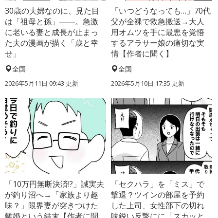
30歳の夫婦なのに、見た目
「いつどうなっても…」70代
は「祖母と孫」――。急激
父が全裸で救急搬送→大人
に老いる妻と成長が止まっ
用オムツを手に最悪を覚悟
た夫の漫画が描く「歳と幸
するアラサー娘の痛切な実
せ」
情【作者に聞く】
全国
全国
2026年5月11日 09:43 更新
2026年5月10日 17:35 更新
「10万円無断決済!?」誠実夫
「セクハラ」を「ミス」で
が釣り沼へ→「家族より趣
撃退？ツインの部屋を予約
味？」限界妻が突きつけた
した上司、女性部下の切れ
離婚という結末【作者に聞
味鋭い反撃にに「スカッと