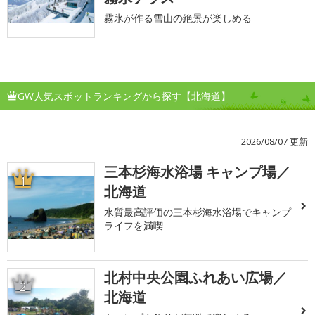
霧氷が作る雪山の絶景が楽しめる
GW人気スポットランキングから探す【北海道】
2026/08/07 更新
三本杉海水浴場 キャンプ場／
1
北海道
水質最高評価の三本杉海水浴場でキャンプ
ライフを満喫
北村中央公園ふれあい広場／
2
北海道