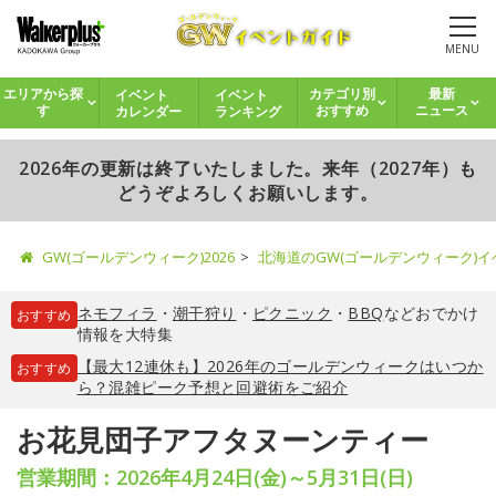
MENU
イベント
イベント
エリアから探
カテゴリ別
最新
カレンダー
ランキング
す
おすすめ
ニュース
2026年の更新は終了いたしました。来年（2027年）も
どうぞよろしくお願いします。
GW(ゴールデンウィーク)2026
北海道のGW(ゴールデンウィーク)
ネモフィラ
・
潮干狩り
・
ピクニック
・
BBQ
などおでかけ
おすすめ
情報を大特集
【最大12連休も】2026年のゴールデンウィークはいつか
おすすめ
ら？混雑ピーク予想と回避術をご紹介
お花見団子アフタヌーンティー
営業期間：2026年4月24日(金)～5月31日(日)