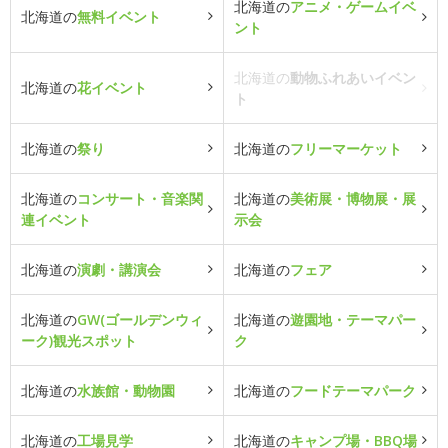
北海道の
アニメ・ゲームイベ
北海道の
無料イベント
ント
北海道の
動物ふれあいイベン
北海道の
花イベント
ト
北海道の
祭り
北海道の
フリーマーケット
北海道の
コンサート・音楽関
北海道の
美術展・博物展・展
連イベント
示会
北海道の
演劇・講演会
北海道の
フェア
北海道の
GW(ゴールデンウィ
北海道の
遊園地・テーマパー
ーク)観光スポット
ク
北海道の
水族館・動物園
北海道の
フードテーマパーク
北海道の
工場見学
北海道の
キャンプ場・BBQ場