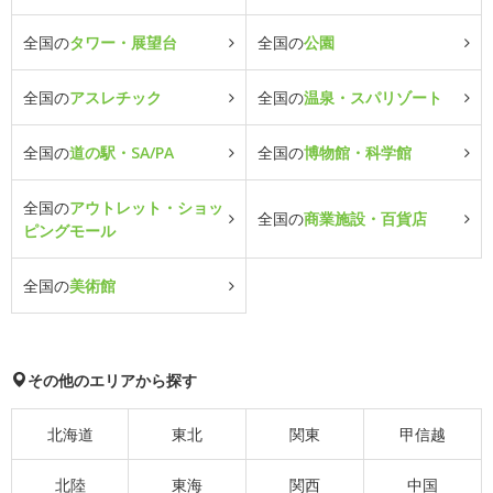
全国の
タワー・展望台
全国の
公園
全国の
アスレチック
全国の
温泉・スパリゾート
全国の
道の駅・SA/PA
全国の
博物館・科学館
全国の
アウトレット・ショッ
全国の
商業施設・百貨店
ピングモール
全国の
美術館
その他のエリアから探す
北海道
東北
関東
甲信越
北陸
東海
関西
中国