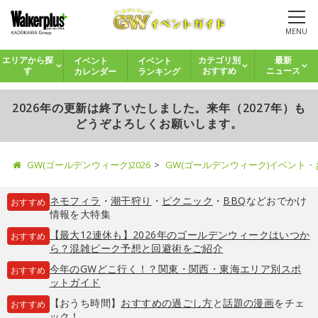
MENU
イベント
イベント
エリアから探
カテゴリ別
最新
カレンダー
ランキング
す
おすすめ
ニュース
2026年の更新は終了いたしました。来年（2027年）も
どうぞよろしくお願いします。
GW(ゴールデンウィーク)2026
GW(ゴールデンウィーク)イベント
ネモフィラ
・
潮干狩り
・
ピクニック
・
BBQ
などおでかけ
おすすめ
情報を大特集
【最大12連休も】2026年のゴールデンウィークはいつか
おすすめ
ら？混雑ピーク予想と回避術をご紹介
今年のGWどこ行く！？関東・関西・東海エリア別スポ
おすすめ
ットガイド
【おうち時間】
おすすめの過ごし方
と
話題の漫画
をチェ
おすすめ
ック！