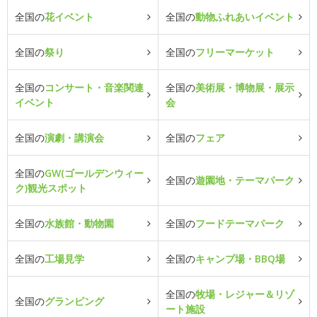
全国の
花イベント
全国の
動物ふれあいイベント
全国の
祭り
全国の
フリーマーケット
全国の
コンサート・音楽関連
全国の
美術展・博物展・展示
イベント
会
全国の
演劇・講演会
全国の
フェア
全国の
GW(ゴールデンウィー
全国の
遊園地・テーマパーク
ク)観光スポット
全国の
水族館・動物園
全国の
フードテーマパーク
全国の
工場見学
全国の
キャンプ場・BBQ場
全国の
牧場・レジャー＆リゾ
全国の
グランピング
ート施設