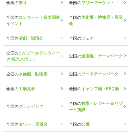
全国の
祭り
全国の
フリーマーケット
全国の
コンサート・音楽関連
全国の
美術展・博物展・展示
イベント
会
全国の
演劇・講演会
全国の
フェア
全国の
GW(ゴールデンウィー
全国の
遊園地・テーマパーク
ク)観光スポット
全国の
水族館・動物園
全国の
フードテーマパーク
全国の
工場見学
全国の
キャンプ場・BBQ場
全国の
牧場・レジャー＆リゾ
全国の
グランピング
ート施設
全国の
タワー・展望台
全国の
公園