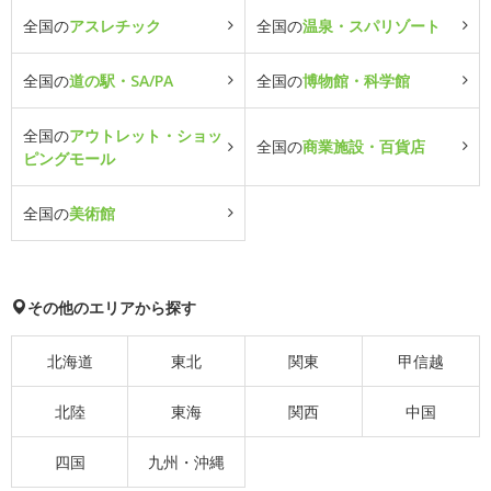
全国の
アスレチック
全国の
温泉・スパリゾート
全国の
道の駅・SA/PA
全国の
博物館・科学館
全国の
アウトレット・ショッ
全国の
商業施設・百貨店
ピングモール
全国の
美術館
その他のエリアから探す
北海道
東北
関東
甲信越
北陸
東海
関西
中国
四国
九州・沖縄