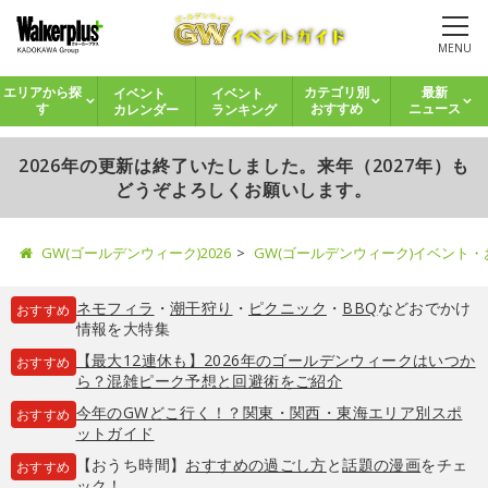
MENU
イベント
イベント
エリアから探
カテゴリ別
最新
カレンダー
ランキング
す
おすすめ
ニュース
2026年の更新は終了いたしました。来年（2027年）も
どうぞよろしくお願いします。
GW(ゴールデンウィーク)2026
GW(ゴールデンウィーク)イベント
ネモフィラ
・
潮干狩り
・
ピクニック
・
BBQ
などおでかけ
おすすめ
情報を大特集
【最大12連休も】2026年のゴールデンウィークはいつか
おすすめ
ら？混雑ピーク予想と回避術をご紹介
今年のGWどこ行く！？関東・関西・東海エリア別スポ
おすすめ
ットガイド
【おうち時間】
おすすめの過ごし方
と
話題の漫画
をチェ
おすすめ
ック！