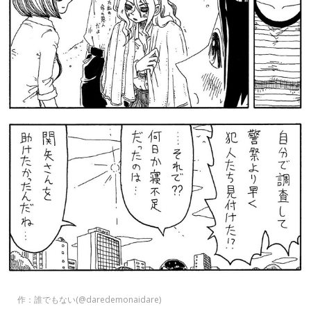
作：誰でもない(@daredemonaidare)