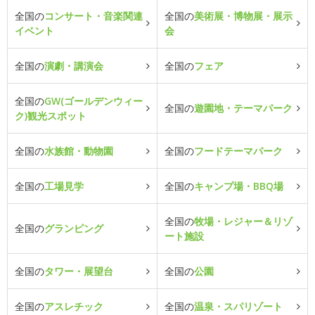
全国の
コンサート・音楽関連
全国の
美術展・博物展・展示
イベント
会
全国の
演劇・講演会
全国の
フェア
全国の
GW(ゴールデンウィー
全国の
遊園地・テーマパーク
ク)観光スポット
全国の
水族館・動物園
全国の
フードテーマパーク
全国の
工場見学
全国の
キャンプ場・BBQ場
全国の
牧場・レジャー＆リゾ
全国の
グランピング
ート施設
全国の
タワー・展望台
全国の
公園
全国の
アスレチック
全国の
温泉・スパリゾート