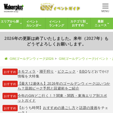
MENU
イベント
イベント
エリアから探
カテゴリ別
最新
カレンダー
ランキング
す
おすすめ
ニュース
2026年の更新は終了いたしました。来年（2027年）も
どうぞよろしくお願いします。
GW(ゴールデンウィーク)2026
GW(ゴールデンウィーク)イベント
ネモフィラ
・
潮干狩り
・
ピクニック
・
BBQ
などおでかけ
おすすめ
情報を大特集
【最大12連休も】2026年のゴールデンウィークはいつか
おすすめ
ら？混雑ピーク予想と回避術をご紹介
今年のGWどこ行く！？関東・関西・東海エリア別スポ
おすすめ
ットガイド
【おうち時間】
おすすめの過ごし方
と
話題の漫画
をチェ
おすすめ
ック！