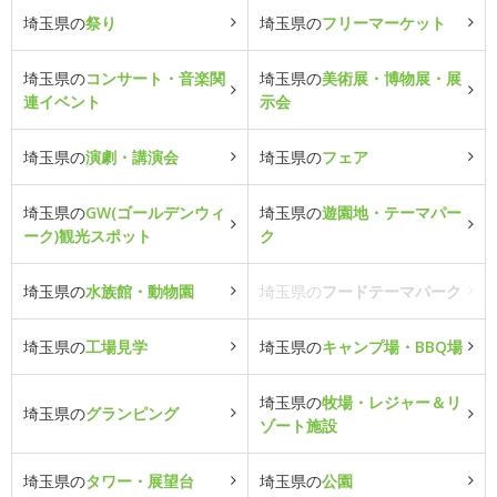
埼玉県の
祭り
埼玉県の
フリーマーケット
埼玉県の
コンサート・音楽関
埼玉県の
美術展・博物展・展
連イベント
示会
埼玉県の
演劇・講演会
埼玉県の
フェア
埼玉県の
GW(ゴールデンウィ
埼玉県の
遊園地・テーマパー
ーク)観光スポット
ク
埼玉県の
水族館・動物園
埼玉県の
フードテーマパーク
埼玉県の
工場見学
埼玉県の
キャンプ場・BBQ場
埼玉県の
牧場・レジャー＆リ
埼玉県の
グランピング
ゾート施設
埼玉県の
タワー・展望台
埼玉県の
公園