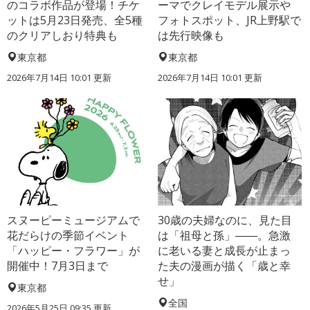
のコラボ作品が登場！チケ
ーマでクレイモデル展示や
ットは5月23日発売、全5種
フォトスポット、JR上野駅で
のクリアしおり特典も
は先行映像も
東京都
東京都
2026年7月14日 10:01 更新
2026年7月14日 10:01 更新
スヌーピーミュージアムで
30歳の夫婦なのに、見た目
花だらけの季節イベント
は「祖母と孫」――。急激
「ハッピー・フラワー」が
に老いる妻と成長が止まっ
開催中！7月3日まで
た夫の漫画が描く「歳と幸
せ」
東京都
全国
2026年5月25日 09:35 更新