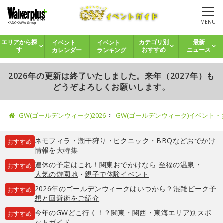
MENU
イベント
イベント
エリアから探
カテゴリ別
最新
カレンダー
ランキング
す
おすすめ
ニュース
2026年の更新は終了いたしました。来年（2027年）も
どうぞよろしくお願いします。
GW(ゴールデンウィーク)2026
GW(ゴールデンウィーク)イベント
ネモフィラ
・
潮干狩り
・
ピクニック
・
BBQ
などおでかけ
おすすめ
情報を大特集
連休の予定はこれ！関東おでかけなら
至福の温泉
・
おすすめ
人気の遊園地
・
親子で体験イベント
2026年のゴールデンウィークはいつから？混雑ピーク予
おすすめ
想と回避術をご紹介
今年のGWどこ行く！？関東・関西・東海エリア別スポ
おすすめ
ットガイド