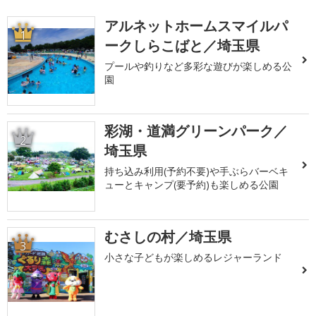
アルネットホームスマイルパ
1
ークしらこばと／埼玉県
プールや釣りなど多彩な遊びが楽しめる公
園
彩湖・道満グリーンパーク／
2
埼玉県
持ち込み利用(予約不要)や手ぶらバーベキ
ューとキャンプ(要予約)も楽しめる公園
むさしの村／埼玉県
3
小さな子どもが楽しめるレジャーランド