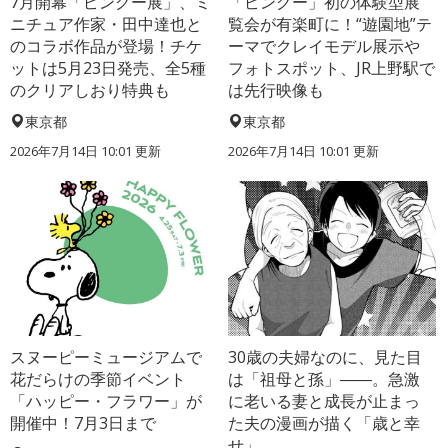
7月開幕「ピングー展」、ミ
「ピングー」初の体験型展
ニチュア作家・田中達也と
覧会が有楽町に！“遊園地”テ
のコラボ作品が登場！チケ
ーマでクレイモデル展示や
ットは5月23日発売、全5種
フォトスポット、JR上野駅で
のクリアしおり特典も
は先行映像も
東京都
東京都
2026年7月14日 10:01 更新
2026年7月14日 10:01 更新
スヌーピーミュージアムで
30歳の夫婦なのに、見た目
花だらけの季節イベント
は「祖母と孫」――。急激
「ハッピー・フラワー」が
に老いる妻と成長が止まっ
開催中！7月3日まで
た夫の漫画が描く「歳と幸
せ」