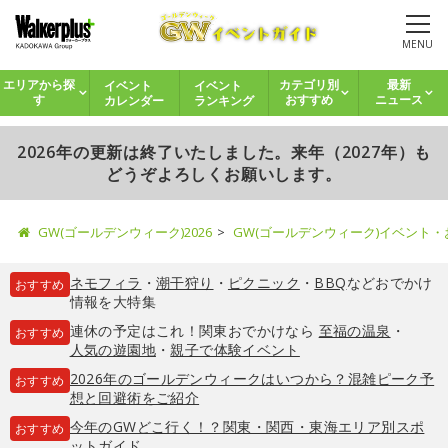
MENU
イベント
イベント
エリアから探
カテゴリ別
最新
カレンダー
ランキング
す
おすすめ
ニュース
2026年の更新は終了いたしました。来年（2027年）も
どうぞよろしくお願いします。
GW(ゴールデンウィーク)2026
GW(ゴールデンウィーク)イベント
ネモフィラ
・
潮干狩り
・
ピクニック
・
BBQ
などおでかけ
おすすめ
情報を大特集
連休の予定はこれ！関東おでかけなら
至福の温泉
・
おすすめ
人気の遊園地
・
親子で体験イベント
2026年のゴールデンウィークはいつから？混雑ピーク予
おすすめ
想と回避術をご紹介
今年のGWどこ行く！？関東・関西・東海エリア別スポ
おすすめ
ットガイド