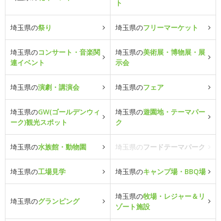
ト
埼玉県の
祭り
埼玉県の
フリーマーケット
埼玉県の
コンサート・音楽関
埼玉県の
美術展・博物展・展
連イベント
示会
埼玉県の
演劇・講演会
埼玉県の
フェア
埼玉県の
GW(ゴールデンウィ
埼玉県の
遊園地・テーマパー
ーク)観光スポット
ク
埼玉県の
水族館・動物園
埼玉県の
フードテーマパーク
埼玉県の
工場見学
埼玉県の
キャンプ場・BBQ場
埼玉県の
牧場・レジャー＆リ
埼玉県の
グランピング
ゾート施設