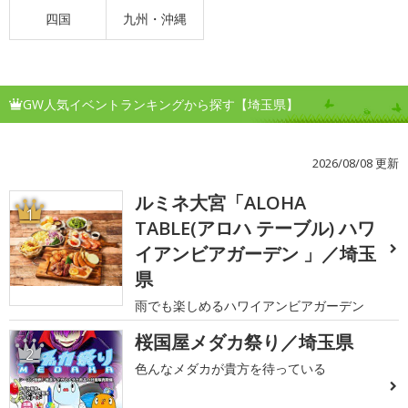
四国
九州・沖縄
GW人気イベントランキングから探す【埼玉県】
2026/08/08 更新
ルミネ大宮「ALOHA
1
TABLE(アロハ テーブル) ハワ
イアンビアガーデン 」／埼玉
県
雨でも楽しめるハワイアンビアガーデン
桜国屋メダカ祭り／埼玉県
2
色んなメダカが貴方を待っている