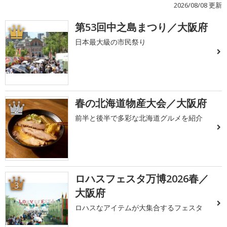
2026/08/08 更新
第53回中之島まつり／大阪府
1
日本最大級の市民祭り
春の北海道物産大会／大阪府
2
前半と後半で多彩な北海道グルメを紹介
ロハスフェスタ万博2026春／
3
大阪府
ロハスなアイテムが大集合するフェスタ