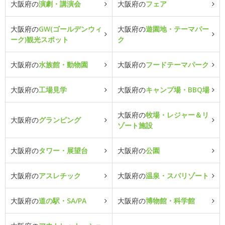
大阪府の
演劇・講演会
大阪府の
フェア
大阪府の
GW(ゴールデンウィ
大阪府の
遊園地・テーマパー
ーク)観光スポット
ク
大阪府の
水族館・動物園
大阪府の
フードテーマパーク
大阪府の
工場見学
大阪府の
キャンプ場・BBQ場
大阪府の
牧場・レジャー＆リ
大阪府の
グランピング
ゾート施設
大阪府の
タワー・展望台
大阪府の
公園
大阪府の
アスレチック
大阪府の
温泉・スパリゾート
大阪府の
道の駅・SA/PA
大阪府の
博物館・科学館