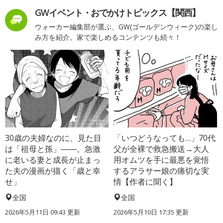
GWイベント・おでかけトピックス【関西】
ウォーカー編集部が選ぶ、GW(ゴールデンウィーク)の楽し
み方を紹介。家で楽しめるコンテンツも続々！
30歳の夫婦なのに、見た目
「いつどうなっても…」70代
は「祖母と孫」――。急激
父が全裸で救急搬送→大人
に老いる妻と成長が止まっ
用オムツを手に最悪を覚悟
た夫の漫画が描く「歳と幸
するアラサー娘の痛切な実
せ」
情【作者に聞く】
全国
全国
2026年5月11日 09:43 更新
2026年5月10日 17:35 更新