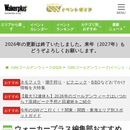
MENU
イベント
イベント
エリアから探
カテゴリ別
最新
カレンダー
ランキング
す
おすすめ
ニュース
2026年の更新は終了いたしました。来年（2027年）も
どうぞよろしくお願いします。
GW(ゴールデンウィーク)2026
GW(ゴールデンウィーク)イベント
ネモフィラ
・
潮干狩り
・
ピクニック
・
BBQ
などおでかけ
おすすめ
情報を大特集
【最大12連休も】2026年のゴールデンウィークはいつか
おすすめ
ら？混雑ピーク予想と回避術をご紹介
今年のGWどこ行く！？関東・関西・東海エリア別スポ
おすすめ
ットガイド
ウォーカープラス編集部おすすめ