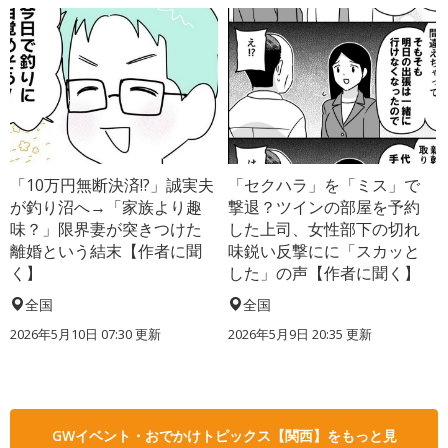
「10万円無断決済!?」誠実夫
「セクハラ」を「ミス」で
が釣り沼へ→「家族より趣
撃退？ツインの部屋を予約
味？」限界妻が突きつけた
した上司、女性部下の切れ
離婚という結末【作者に聞
味鋭い反撃にに「スカッと
く】
した」の声【作者に聞く】
全国
全国
2026年5月10日 07:30 更新
2026年5月9日 20:35 更新
GWイベント・おでかけトピックス【関西】をもっと見