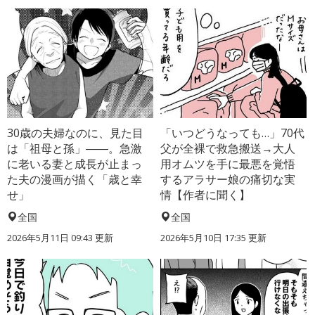
30歳の夫婦なのに、見た目
「いつどうなっても…」70代
は「祖母と孫」――。急激
父が全裸で救急搬送→大人
に老いる妻と成長が止まっ
用オムツを手に最悪を覚悟
た夫の漫画が描く「歳と幸
するアラサー娘の痛切な実
せ」
情【作者に聞く】
全国
全国
2026年5月11日 09:43 更新
2026年5月10日 17:35 更新