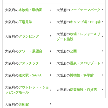
大阪府の
水族館・動物園
大阪府の
フードテーマパーク
大阪府の
工場見学
大阪府の
キャンプ場・BBQ場
大阪府の
牧場・レジャー＆リ
大阪府の
グランピング
ゾート施設
大阪府の
タワー・展望台
大阪府の
公園
大阪府の
アスレチック
大阪府の
温泉・スパリゾート
大阪府の
道の駅・SA/PA
大阪府の
博物館・科学館
大阪府の
アウトレット・ショ
大阪府の
商業施設・百貨店
ッピングモール
大阪府の
美術館