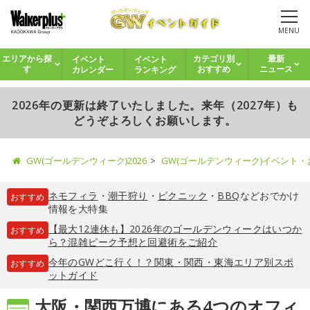
MENU
イベント
イベント
エリアから探
カテゴリ別
最新
カレンダー
ランキング
す
おすすめ
ニュース
2026年の更新は終了いたしました。来年（2027年）も
どうぞよろしくお願いします。
GW(ゴールデンウィーク)2026
GW(ゴールデンウィーク)イベント
ネモフィラ
・
潮干狩り
・
ピクニック
・
BBQ
などおでかけ
おすすめ
情報を大特集
【最大12連休も】2026年のゴールデンウィークはいつか
おすすめ
ら？混雑ピーク予想と回避術をご紹介
今年のGWどこ行く！？関東・関西・東海エリア別スポ
おすすめ
ットガイド
大阪・関西万博にある4つのオフィ