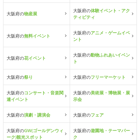
大阪府の
体験イベント・アク
大阪府の
物産展
ティビティ
大阪府の
アニメ・ゲームイベ
大阪府の
無料イベント
ント
大阪府の
動物ふれあいイベン
大阪府の
花イベント
ト
大阪府の
祭り
大阪府の
フリーマーケット
大阪府の
コンサート・音楽関
大阪府の
美術展・博物展・展
連イベント
示会
大阪府の
演劇・講演会
大阪府の
フェア
大阪府の
GW(ゴールデンウィ
大阪府の
遊園地・テーマパー
ーク)観光スポット
ク