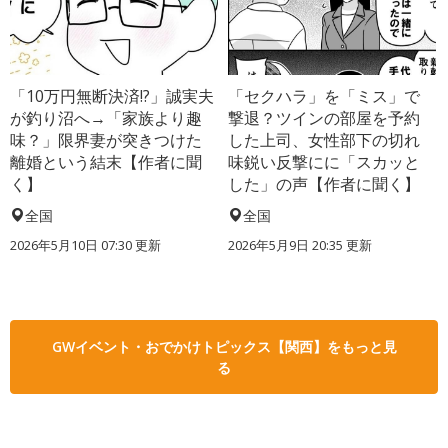
「10万円無断決済!?」誠実夫
「セクハラ」を「ミス」で
が釣り沼へ→「家族より趣
撃退？ツインの部屋を予約
味？」限界妻が突きつけた
した上司、女性部下の切れ
離婚という結末【作者に聞
味鋭い反撃にに「スカッと
く】
した」の声【作者に聞く】
全国
全国
2026年5月10日 07:30 更新
2026年5月9日 20:35 更新
GWイベント・おでかけトピックス【関西】をもっと見
る