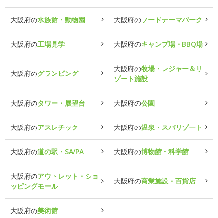
大阪府の
水族館・動物園
大阪府の
フードテーマパーク
大阪府の
工場見学
大阪府の
キャンプ場・BBQ場
大阪府の
牧場・レジャー＆リ
大阪府の
グランピング
ゾート施設
大阪府の
タワー・展望台
大阪府の
公園
大阪府の
アスレチック
大阪府の
温泉・スパリゾート
大阪府の
道の駅・SA/PA
大阪府の
博物館・科学館
大阪府の
アウトレット・ショ
大阪府の
商業施設・百貨店
ッピングモール
大阪府の
美術館