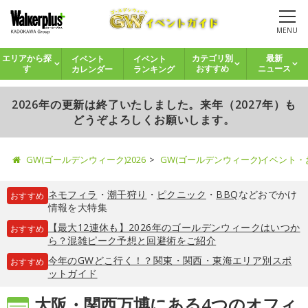
MENU
イベント
イベント
エリアから探
カテゴリ別
最新
カレンダー
ランキング
す
おすすめ
ニュース
2026年の更新は終了いたしました。来年（2027年）も
どうぞよろしくお願いします。
GW(ゴールデンウィーク)2026
GW(ゴールデンウィーク)イベント
ネモフィラ
・
潮干狩り
・
ピクニック
・
BBQ
などおでかけ
おすすめ
情報を大特集
【最大12連休も】2026年のゴールデンウィークはいつか
おすすめ
ら？混雑ピーク予想と回避術をご紹介
今年のGWどこ行く！？関東・関西・東海エリア別スポ
おすすめ
ットガイド
大阪・関西万博にある4つのオフィ