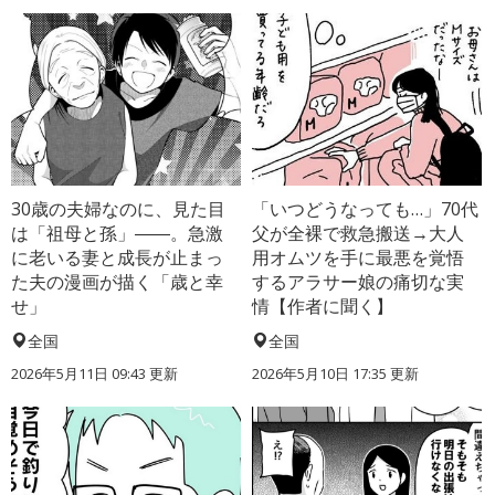
30歳の夫婦なのに、見た目
「いつどうなっても…」70代
は「祖母と孫」――。急激
父が全裸で救急搬送→大人
に老いる妻と成長が止まっ
用オムツを手に最悪を覚悟
た夫の漫画が描く「歳と幸
するアラサー娘の痛切な実
せ」
情【作者に聞く】
全国
全国
2026年5月11日 09:43 更新
2026年5月10日 17:35 更新