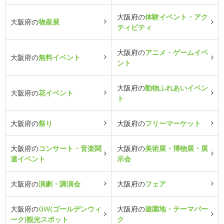
大阪府の
体験イベント・アク
大阪府の
物産展
ティビティ
大阪府の
アニメ・ゲームイベ
大阪府の
無料イベント
ント
大阪府の
動物ふれあいイベン
大阪府の
花イベント
ト
大阪府の
祭り
大阪府の
フリーマーケット
大阪府の
コンサート・音楽関
大阪府の
美術展・博物展・展
連イベント
示会
大阪府の
演劇・講演会
大阪府の
フェア
大阪府の
GW(ゴールデンウィ
大阪府の
遊園地・テーマパー
ーク)観光スポット
ク