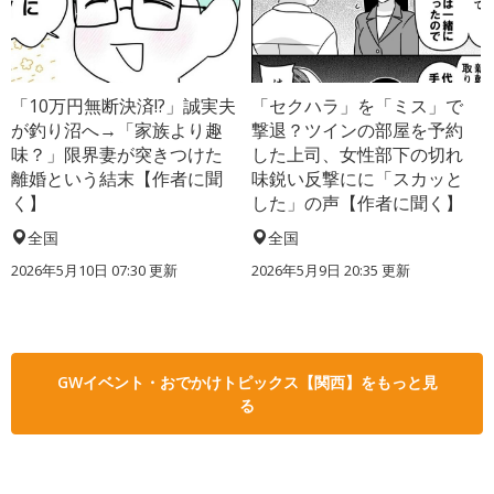
「10万円無断決済!?」誠実夫
「セクハラ」を「ミス」で
が釣り沼へ→「家族より趣
撃退？ツインの部屋を予約
味？」限界妻が突きつけた
した上司、女性部下の切れ
離婚という結末【作者に聞
味鋭い反撃にに「スカッと
く】
した」の声【作者に聞く】
全国
全国
2026年5月10日 07:30 更新
2026年5月9日 20:35 更新
GWイベント・おでかけトピックス【関西】をもっと見
る