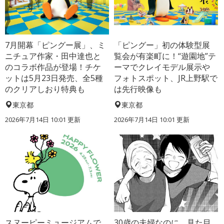
7月開幕「ピングー展」、ミ
「ピングー」初の体験型展
ニチュア作家・田中達也と
覧会が有楽町に！“遊園地”テ
のコラボ作品が登場！チケ
ーマでクレイモデル展示や
ットは5月23日発売、全5種
フォトスポット、JR上野駅で
のクリアしおり特典も
は先行映像も
東京都
東京都
2026年7月14日 10:01 更新
2026年7月14日 10:01 更新
スヌーピーミュージアムで
30歳の夫婦なのに、見た目