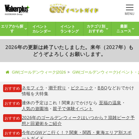
MENU
イベント
イベント
エリアから探
カテゴリ別
最新
カレンダー
ランキング
す
おすすめ
ニュース
2026年の更新は終了いたしました。来年（2027年）も
どうぞよろしくお願いします。
GW(ゴールデンウィーク)2026
GW(ゴールデンウィーク)イベント
ネモフィラ
・
潮干狩り
・
ピクニック
・
BBQ
などおでかけ
おすすめ
情報を大特集
連休の予定はこれ！関東おでかけなら
至福の温泉
・
おすすめ
人気の遊園地
・
親子で体験イベント
2026年のゴールデンウィークはいつから？混雑ピーク予
おすすめ
想と回避術をご紹介
今年のGWどこ行く！？関東・関西・東海エリア別スポ
おすすめ
ットガイド