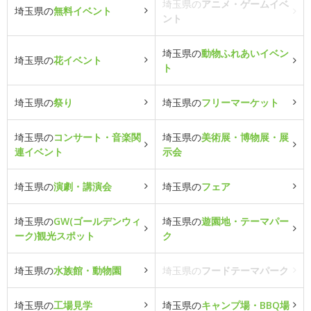
埼玉県の
アニメ・ゲームイベ
埼玉県の
無料イベント
ント
埼玉県の
動物ふれあいイベン
埼玉県の
花イベント
ト
埼玉県の
祭り
埼玉県の
フリーマーケット
埼玉県の
コンサート・音楽関
埼玉県の
美術展・博物展・展
連イベント
示会
埼玉県の
演劇・講演会
埼玉県の
フェア
埼玉県の
GW(ゴールデンウィ
埼玉県の
遊園地・テーマパー
ーク)観光スポット
ク
埼玉県の
水族館・動物園
埼玉県の
フードテーマパーク
埼玉県の
工場見学
埼玉県の
キャンプ場・BBQ場