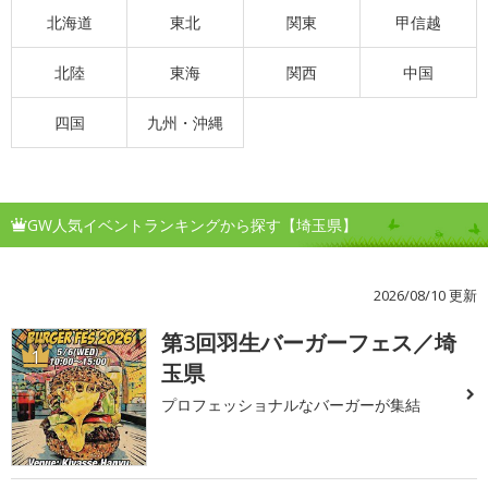
北海道
東北
関東
甲信越
北陸
東海
関西
中国
四国
九州・沖縄
GW人気イベントランキングから探す【埼玉県】
2026/08/10 更新
第3回羽生バーガーフェス／埼
1
玉県
プロフェッショナルなバーガーが集結