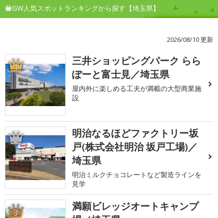
GW人気スポットランキングから探す【埼玉県】
2026/08/10 更新
三井ショッピングパーク らら
1
ぽーと富士見／埼玉県
屋内外に楽しめる工夫が満載の大型商業施
設
明治なるほどファクトリー坂
2
戸(株式会社明治 坂戸工場)／
埼玉県
明治ミルクチョコレートなど製造ラインを
見学
満願ビレッジオートキャンプ
3