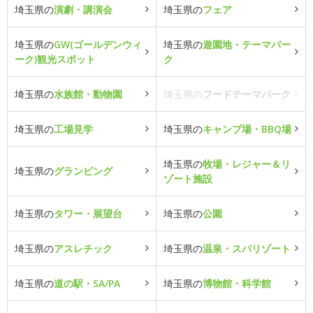
埼玉県の
演劇・講演会
埼玉県の
フェア
埼玉県の
GW(ゴールデンウィ
埼玉県の
遊園地・テーマパー
ーク)観光スポット
ク
埼玉県の
水族館・動物園
埼玉県の
フードテーマパーク
埼玉県の
工場見学
埼玉県の
キャンプ場・BBQ場
埼玉県の
牧場・レジャー＆リ
埼玉県の
グランピング
ゾート施設
埼玉県の
タワー・展望台
埼玉県の
公園
埼玉県の
アスレチック
埼玉県の
温泉・スパリゾート
埼玉県の
道の駅・SA/PA
埼玉県の
博物館・科学館