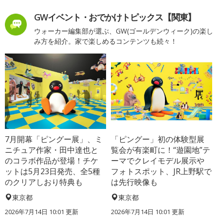
GWイベント・おでかけトピックス【関東】
ウォーカー編集部が選ぶ、GW(ゴールデンウィーク)の楽し
み方を紹介。家で楽しめるコンテンツも続々！
7月開幕「ピングー展」、ミ
「ピングー」初の体験型展
ニチュア作家・田中達也と
覧会が有楽町に！“遊園地”テ
のコラボ作品が登場！チケ
ーマでクレイモデル展示や
ットは5月23日発売、全5種
フォトスポット、JR上野駅で
のクリアしおり特典も
は先行映像も
東京都
東京都
2026年7月14日 10:01 更新
2026年7月14日 10:01 更新