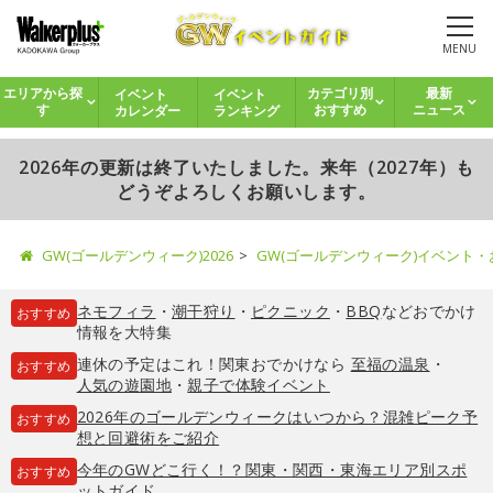
MENU
イベント
イベント
エリアから探
カテゴリ別
最新
カレンダー
ランキング
す
おすすめ
ニュース
2026年の更新は終了いたしました。来年（2027年）も
どうぞよろしくお願いします。
GW(ゴールデンウィーク)2026
GW(ゴールデンウィーク)イベント
ネモフィラ
・
潮干狩り
・
ピクニック
・
BBQ
などおでかけ
おすすめ
情報を大特集
連休の予定はこれ！関東おでかけなら
至福の温泉
・
おすすめ
人気の遊園地
・
親子で体験イベント
2026年のゴールデンウィークはいつから？混雑ピーク予
おすすめ
想と回避術をご紹介
今年のGWどこ行く！？関東・関西・東海エリア別スポ
おすすめ
ットガイド