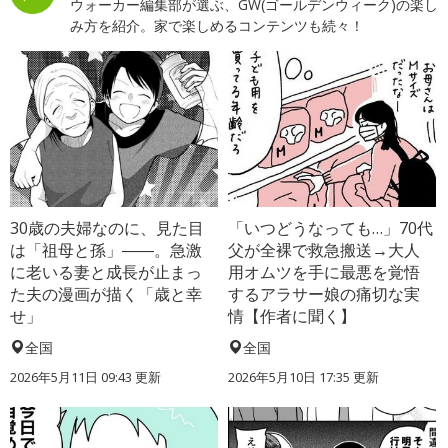
ウォーカー編集部が選ぶ、GW(ゴールデンウィーク)の楽し
み方を紹介。家で楽しめるコンテンツも続々！
30歳の夫婦なのに、見た目
「いつどうなっても…」70代
は「祖母と孫」――。急激
父が全裸で救急搬送→大人
に老いる妻と成長が止まっ
用オムツを手に最悪を覚悟
た夫の漫画が描く「歳と幸
するアラサー娘の痛切な実
せ」
情【作者に聞く】
全国
全国
2026年5月11日 09:43 更新
2026年5月10日 17:35 更新