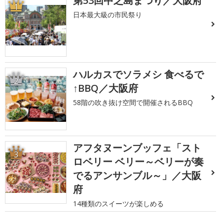
第53回中之島まつり／大阪府
1
日本最大級の市民祭り
ハルカスでソラメシ 食べるで
2
↑BBQ／大阪府
58階の吹き抜け空間で開催されるBBQ
アフタヌーンブッフェ「スト
3
ロベリー ベリー～ベリーが奏
でるアンサンブル～」／大阪
府
14種類のスイーツが楽しめる