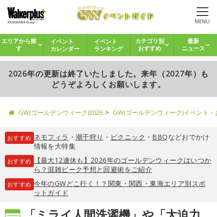
MENU
イベント
イベント
エリアから探
カテゴリ別
最新
カレンダー
ランキング
す
おすすめ
ニュース
2026年の更新は終了いたしました。来年（2027年）も
どうぞよろしくお願いします。
GW(ゴールデンウィーク)2026
GW(ゴールデンウィーク)イベント
ネモフィラ
・
潮干狩り
・
ピクニック
・
BBQ
などおでかけ
おすすめ
情報を大特集
【最大12連休も】2026年のゴールデンウィークはいつか
おすすめ
ら？混雑ピーク予想と回避術をご紹介
今年のGWどこ行く！？関東・関西・東海エリア別スポ
おすすめ
ットガイド
「ミライ人間洗濯機」や「大迫力