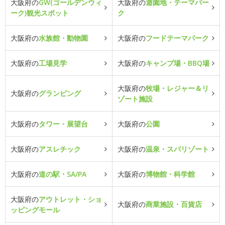
大阪府の
GW(ゴールデンウィ
大阪府の
遊園地・テーマパー
ーク)観光スポット
ク
大阪府の
水族館・動物園
大阪府の
フードテーマパーク
大阪府の
工場見学
大阪府の
キャンプ場・BBQ場
大阪府の
牧場・レジャー＆リ
大阪府の
グランピング
ゾート施設
大阪府の
タワー・展望台
大阪府の
公園
大阪府の
アスレチック
大阪府の
温泉・スパリゾート
大阪府の
道の駅・SA/PA
大阪府の
博物館・科学館
大阪府の
アウトレット・ショ
大阪府の
商業施設・百貨店
ッピングモール