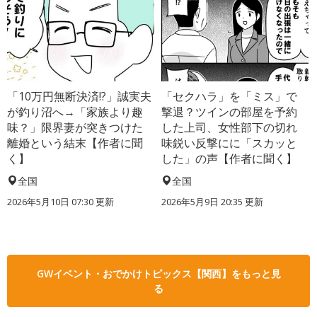
「10万円無断決済!?」誠実夫
「セクハラ」を「ミス」で
が釣り沼へ→「家族より趣
撃退？ツインの部屋を予約
味？」限界妻が突きつけた
した上司、女性部下の切れ
離婚という結末【作者に聞
味鋭い反撃にに「スカッと
く】
した」の声【作者に聞く】
全国
全国
2026年5月10日 07:30 更新
2026年5月9日 20:35 更新
GWイベント・おでかけトピックス【関西】をもっと見
る