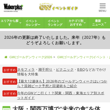
MENU
イベント
イベント
エリアから探
カテゴリ別
最新
カレンダー
ランキング
す
おすすめ
ニュース
2026年の更新は終了いたしました。来年（2027年）も
どうぞよろしくお願いします。
GW(ゴールデンウィーク)2026
GW(ゴールデンウィーク)イベント
ネモフィラ
・
潮干狩り
・
ピクニック
・
BBQ
などおでかけ
おすすめ
情報を大特集
【最大12連休も】2026年のゴールデンウィークはいつか
おすすめ
ら？混雑ピーク予想と回避術をご紹介
今年のGWどこ行く！？関東・関西・東海エリア別スポ
おすすめ
ットガイド
大阪・関西万博で“未来の食”を体