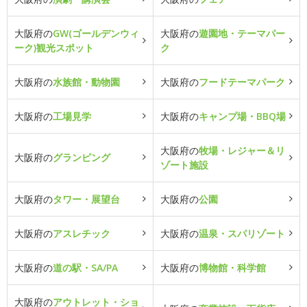
大阪府の
GW(ゴールデンウィ
大阪府の
遊園地・テーマパー
ーク)観光スポット
ク
大阪府の
水族館・動物園
大阪府の
フードテーマパーク
大阪府の
工場見学
大阪府の
キャンプ場・BBQ場
大阪府の
牧場・レジャー＆リ
大阪府の
グランピング
ゾート施設
大阪府の
タワー・展望台
大阪府の
公園
大阪府の
アスレチック
大阪府の
温泉・スパリゾート
大阪府の
道の駅・SA/PA
大阪府の
博物館・科学館
大阪府の
アウトレット・ショ