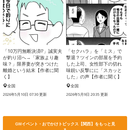
「10万円無断決済!?」誠実夫
「セクハラ」を「ミス」で
が釣り沼へ→「家族より趣
撃退？ツインの部屋を予約
味？」限界妻が突きつけた
した上司、女性部下の切れ
離婚という結末【作者に聞
味鋭い反撃にに「スカッと
く】
した」の声【作者に聞く】
全国
全国
2026年5月10日 07:30 更新
2026年5月9日 20:35 更新
GWイベント・おでかけトピックス【関西】をもっと見
る