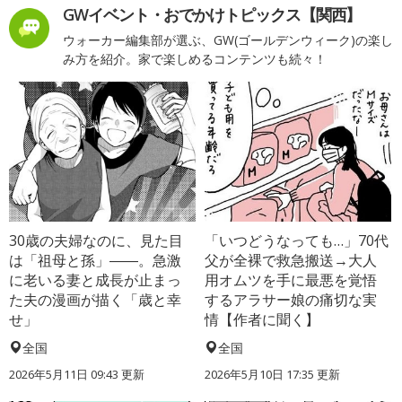
GWイベント・おでかけトピックス【関西】
ウォーカー編集部が選ぶ、GW(ゴールデンウィーク)の楽し
み方を紹介。家で楽しめるコンテンツも続々！
30歳の夫婦なのに、見た目
「いつどうなっても…」70代
は「祖母と孫」――。急激
父が全裸で救急搬送→大人
に老いる妻と成長が止まっ
用オムツを手に最悪を覚悟
た夫の漫画が描く「歳と幸
するアラサー娘の痛切な実
せ」
情【作者に聞く】
全国
全国
2026年5月11日 09:43 更新
2026年5月10日 17:35 更新