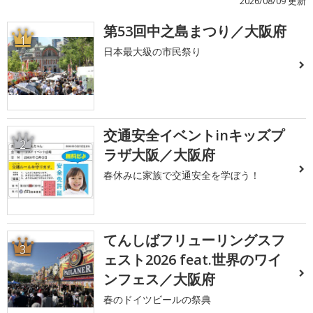
2026/08/09 更新
第53回中之島まつり／大阪府
1
日本最大級の市民祭り
交通安全イベントinキッズプ
2
ラザ大阪／大阪府
春休みに家族で交通安全を学ぼう！
てんしばフリューリングスフ
3
ェスト2026 feat.世界のワイ
ンフェス／大阪府
春のドイツビールの祭典