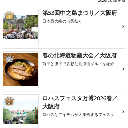
2026/08/08 更新
第53回中之島まつり／大阪府
1
日本最大級の市民祭り
春の北海道物産大会／大阪府
2
前半と後半で多彩な北海道グルメを紹介
ロハスフェスタ万博2026春／
3
大阪府
ロハスなアイテムが大集合するフェスタ