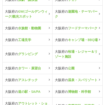
大阪府の
GW(ゴールデンウィ
大阪府の
遊園地・テーマパー
ーク)観光スポット
ク
大阪府の
水族館・動物園
大阪府の
フードテーマパーク
大阪府の
工場見学
大阪府の
キャンプ場・BBQ場
大阪府の
牧場・レジャー＆リ
大阪府の
グランピング
ゾート施設
大阪府の
タワー・展望台
大阪府の
公園
大阪府の
アスレチック
大阪府の
温泉・スパリゾート
大阪府の
道の駅・SA/PA
大阪府の
博物館・科学館
大阪府の
アウトレット・ショ