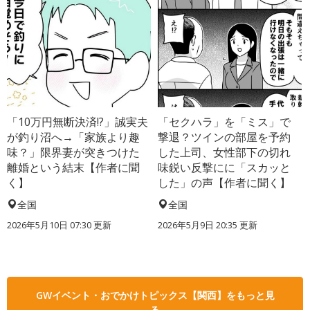
「10万円無断決済!?」誠実夫
「セクハラ」を「ミス」で
が釣り沼へ→「家族より趣
撃退？ツインの部屋を予約
味？」限界妻が突きつけた
した上司、女性部下の切れ
離婚という結末【作者に聞
味鋭い反撃にに「スカッと
く】
した」の声【作者に聞く】
全国
全国
2026年5月10日 07:30 更新
2026年5月9日 20:35 更新
GWイベント・おでかけトピックス【関西】をもっと見
る