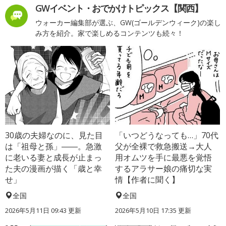
GWイベント・おでかけトピックス【関西】
ウォーカー編集部が選ぶ、GW(ゴールデンウィーク)の楽し
み方を紹介。家で楽しめるコンテンツも続々！
30歳の夫婦なのに、見た目
「いつどうなっても…」70代
は「祖母と孫」――。急激
父が全裸で救急搬送→大人
に老いる妻と成長が止まっ
用オムツを手に最悪を覚悟
た夫の漫画が描く「歳と幸
するアラサー娘の痛切な実
せ」
情【作者に聞く】
全国
全国
2026年5月11日 09:43 更新
2026年5月10日 17:35 更新