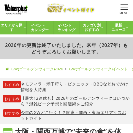
MENU
イベント
イベント
エリアから探
カテゴリ別
最新
カレンダー
ランキング
す
おすすめ
ニュース
2026年の更新は終了いたしました。来年（2027年）も
どうぞよろしくお願いします。
GW(ゴールデンウィーク)2026
GW(ゴールデンウィーク)イベント
ネモフィラ
・
潮干狩り
・
ピクニック
・
BBQ
などおでかけ
おすすめ
情報を大特集
【最大12連休も】2026年のゴールデンウィークはいつか
おすすめ
ら？混雑ピーク予想と回避術をご紹介
今年のGWどこ行く！？関東・関西・東海エリア別スポ
おすすめ
ットガイド
大阪・関西万博で“未来の食”を体