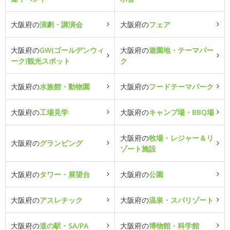
大阪府の
演劇・講演会
大阪府の
フェア
大阪府の
GW(ゴールデンウィ
大阪府の
遊園地・テーマパー
ーク)観光スポット
ク
大阪府の
水族館・動物園
大阪府の
フードテーマパーク
大阪府の
工場見学
大阪府の
キャンプ場・BBQ場
大阪府の
牧場・レジャー＆リ
大阪府の
グランピング
ゾート施設
大阪府の
タワー・展望台
大阪府の
公園
大阪府の
アスレチック
大阪府の
温泉・スパリゾート
大阪府の
道の駅・SA/PA
大阪府の
博物館・科学館