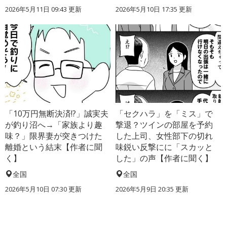
2026年5月11日 09:43 更新
2026年5月10日 17:35 更新
「10万円無断決済!?」誠実夫
「セクハラ」を「ミス」で
が釣り沼へ→「家族より趣
撃退？ツインの部屋を予約
味？」限界妻が突きつけた
した上司、女性部下の切れ
離婚という結末【作者に聞
味鋭い反撃にに「スカッと
く】
した」の声【作者に聞く】
全国
全国
2026年5月10日 07:30 更新
2026年5月9日 20:35 更新