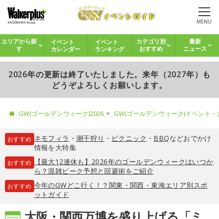
MENU
イベント
イベント
エリアから探
カテゴリ別
最新
カレンダー
ランキング
す
おすすめ
ニュース
2026年の更新は終了いたしました。来年（2027年）も
どうぞよろしくお願いします。
GW(ゴールデンウィーク)2026
GW(ゴールデンウィーク)イベント
ネモフィラ
・
潮干狩り
・
ピクニック
・
BBQ
などおでかけ
おすすめ
情報を大特集
【最大12連休も】2026年のゴールデンウィークはいつか
おすすめ
ら？混雑ピーク予想と回避術をご紹介
今年のGWどこ行く！？関東・関西・東海エリア別スポ
おすすめ
ットガイド
大阪・関西万博を盛り上げる「ミ