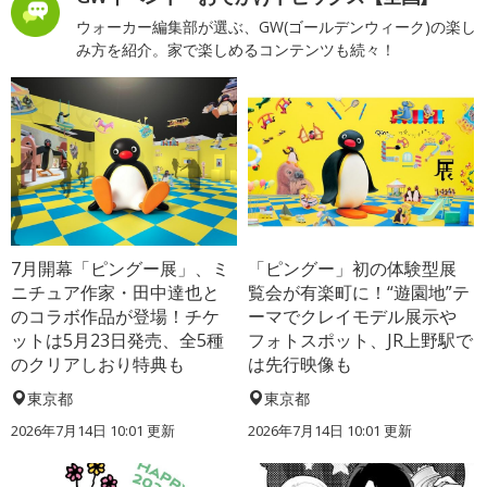
ウォーカー編集部が選ぶ、GW(ゴールデンウィーク)の楽し
み方を紹介。家で楽しめるコンテンツも続々！
7月開幕「ピングー展」、ミ
「ピングー」初の体験型展
ニチュア作家・田中達也と
覧会が有楽町に！“遊園地”テ
のコラボ作品が登場！チケ
ーマでクレイモデル展示や
ットは5月23日発売、全5種
フォトスポット、JR上野駅で
のクリアしおり特典も
は先行映像も
東京都
東京都
2026年7月14日 10:01 更新
2026年7月14日 10:01 更新