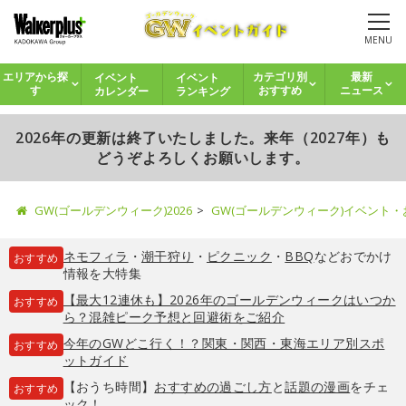
MENU
イベント
イベント
エリアから探
カテゴリ別
最新
カレンダー
ランキング
す
おすすめ
ニュース
2026年の更新は終了いたしました。来年（2027年）も
どうぞよろしくお願いします。
GW(ゴールデンウィーク)2026
GW(ゴールデンウィーク)イベント
ネモフィラ
・
潮干狩り
・
ピクニック
・
BBQ
などおでかけ
おすすめ
情報を大特集
【最大12連休も】2026年のゴールデンウィークはいつか
おすすめ
ら？混雑ピーク予想と回避術をご紹介
今年のGWどこ行く！？関東・関西・東海エリア別スポ
おすすめ
ットガイド
【おうち時間】
おすすめの過ごし方
と
話題の漫画
をチェ
おすすめ
ック！