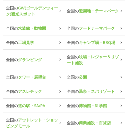
全国の
GW(ゴールデンウィー
全国の
遊園地・テーマパーク
ク)観光スポット
全国の
水族館・動物園
全国の
フードテーマパーク
全国の
工場見学
全国の
キャンプ場・BBQ場
全国の
牧場・レジャー＆リゾ
全国の
グランピング
ート施設
全国の
タワー・展望台
全国の
公園
全国の
アスレチック
全国の
温泉・スパリゾート
全国の
道の駅・SA/PA
全国の
博物館・科学館
全国の
アウトレット・ショッ
全国の
商業施設・百貨店
ピングモール