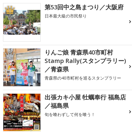
第53回中之島まつり／大阪府
1
日本最大級の市民祭り
りんご娘 青森県40市町村
2
Stamp Rally(スタンプラリー)
／青森県
青森県の40市町村を巡るスタンプラリー
出張カキ小屋 牡蠣奉行 福島店
3
／福島県
旬を喰わずして何を喰う！