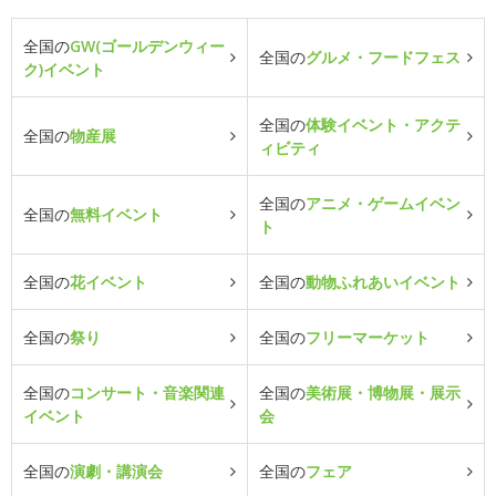
全国の
GW(ゴールデンウィー
全国の
グルメ・フードフェス
ク)イベント
全国の
体験イベント・アクテ
全国の
物産展
ィビティ
全国の
アニメ・ゲームイベン
全国の
無料イベント
ト
全国の
花イベント
全国の
動物ふれあいイベント
全国の
祭り
全国の
フリーマーケット
全国の
コンサート・音楽関連
全国の
美術展・博物展・展示
イベント
会
全国の
演劇・講演会
全国の
フェア