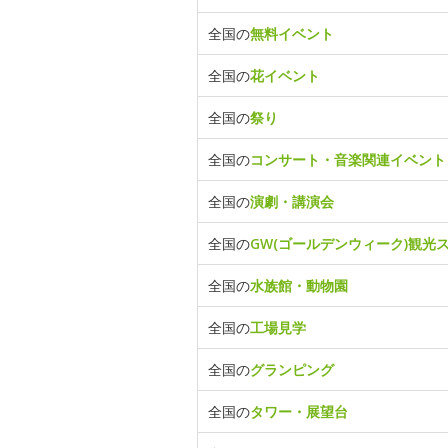
全国の
無料イベント
全国の
花イベント
全国の
祭り
全国の
コンサート・音楽関連イベント
全国の
演劇・講演会
全国の
GW(ゴールデンウィーク)観光
全国の
水族館・動物園
全国の
工場見学
全国の
グランピング
全国の
タワー・展望台