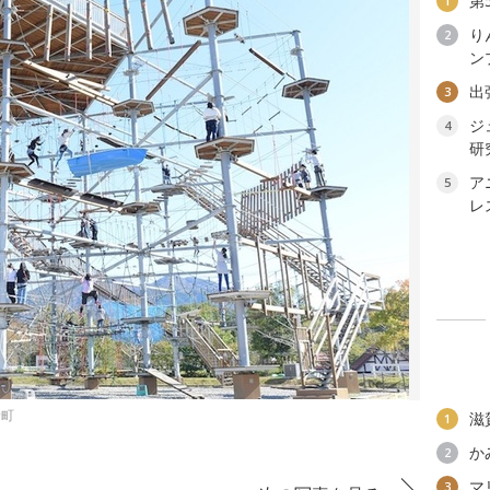
第
1
り
2
ン
出
3
ジ
4
研
ア
5
レ
野町
滋
1
か
2
マ
3