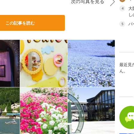
次の写真を見る
大
4
し
この記事を読む
パ
5
最近見
ん。