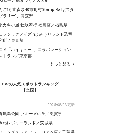
53回中之島まつり／大阪府
んご娘 青森県40市町村Stamp Rally(スタ
プラリー)／青森県
張カキ小屋 牡蠣奉行 福島店／福島県
ュラシックメイズinよみうりランド恐竜
究所／東京都
ニメ「ハイキュー!!」コラボレーション
ストラン／東京都
もっと見る
GWの人気スポットランキング
【全国】
2026/08/08 更新
賀農業公園 ブルーメの丘／滋賀県
みねレジャーランド／茨城県
リーンズストア ミュージアム店／千葉県