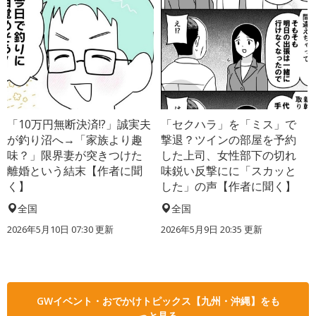
「10万円無断決済!?」誠実夫
「セクハラ」を「ミス」で
が釣り沼へ→「家族より趣
撃退？ツインの部屋を予約
味？」限界妻が突きつけた
した上司、女性部下の切れ
離婚という結末【作者に聞
味鋭い反撃にに「スカッと
く】
した」の声【作者に聞く】
全国
全国
2026年5月10日 07:30 更新
2026年5月9日 20:35 更新
GWイベント・おでかけトピックス【九州・沖縄】をも
っと見る