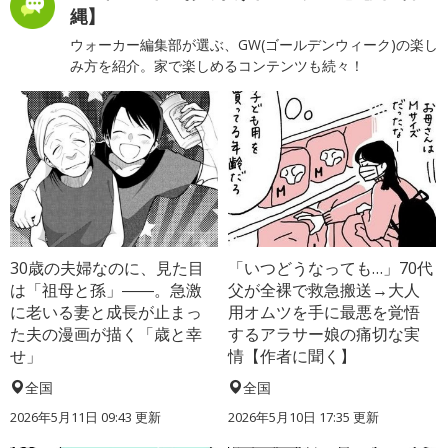
縄】
ウォーカー編集部が選ぶ、GW(ゴールデンウィーク)の楽し
み方を紹介。家で楽しめるコンテンツも続々！
30歳の夫婦なのに、見た目
「いつどうなっても…」70代
は「祖母と孫」――。急激
父が全裸で救急搬送→大人
に老いる妻と成長が止まっ
用オムツを手に最悪を覚悟
た夫の漫画が描く「歳と幸
するアラサー娘の痛切な実
せ」
情【作者に聞く】
全国
全国
2026年5月11日 09:43 更新
2026年5月10日 17:35 更新