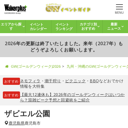
MENU
イベント
イベント
エリアから探
カテゴリ別
最新
カレンダー
ランキング
す
おすすめ
ニュース
2026年の更新は終了いたしました。来年（2027年）も
どうぞよろしくお願いします。
GW(ゴールデンウィーク)2026
九州・沖縄のGW(ゴールデンウィー
ネモフィラ
・
潮干狩り
・
ピクニック
・
BBQ
などおでかけ
おすすめ
情報を大特集
【最大12連休も】2026年のゴールデンウィークはいつか
おすすめ
ら？混雑ピーク予想と回避術をご紹介
ザビエル公園
鹿児島県
鹿児島市