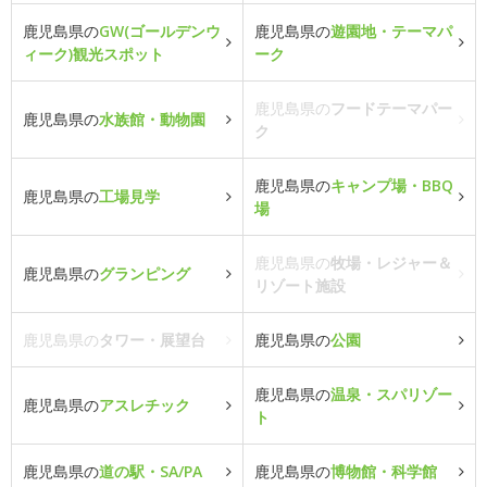
鹿児島県の
GW(ゴールデンウ
鹿児島県の
遊園地・テーマパ
ィーク)観光スポット
ーク
鹿児島県の
フードテーマパー
鹿児島県の
水族館・動物園
ク
鹿児島県の
キャンプ場・BBQ
鹿児島県の
工場見学
場
鹿児島県の
牧場・レジャー＆
鹿児島県の
グランピング
リゾート施設
鹿児島県の
タワー・展望台
鹿児島県の
公園
鹿児島県の
温泉・スパリゾー
鹿児島県の
アスレチック
ト
鹿児島県の
道の駅・SA/PA
鹿児島県の
博物館・科学館