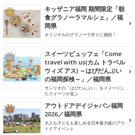
キッザニア福岡 期間限定「朝
1
食グラノーラマルシェ」／福
岡県
オリジナルのグラノーラ作りに挑戦！
スイーツビュッフェ「Come
2
travel with us(カム トラベル
ウィズ アス) ～はぴだんぶい
の福岡探検～」／福岡県
サンリオの「はぴだんぶい」をイメージし
たスイーツが並ぶ
アウトドアデイジャパン福岡
3
2026／福岡県
大人も子どもも楽しめる日本最大級のアウ
トドアイベント