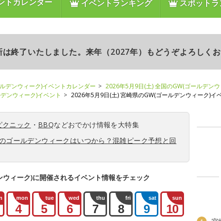
ントカレンダー
イベントランキング
スポットラ
更新は終了いたしました。来年（2027年）もどうぞよろしく
ールデンウィーク)イベントカレンダー
2026年5月9日(土) 全国のGW(ゴールデン
ールデンウィーク)イベント
2026年5月9日(土) 宮崎県のGW(ゴールデンウィーク)イ
ピクニック
・
BBQ
などおでかけ情報を大特集
6年のゴールデンウィークはいつから？混雑ピーク予想と回
ンウィーク)に開催されるイベント情報をチェック
n
mon
tue
wed
thu
fri
sat
sun
4
5
6
7
8
9
10