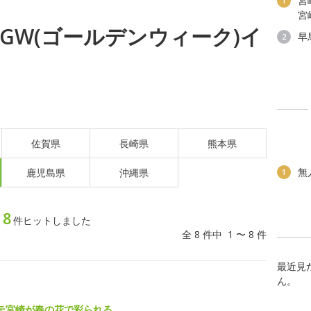
宮
1
宮
土) GW(ゴールデンウィーク)イ
早
2
佐賀県
長崎県
熊本県
無
鹿児島県
沖縄県
1
8
ト
件ヒットしました
全 8 件中 1 〜 8 件
最近見
ん。
テ宮崎が春の花で彩られる