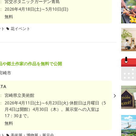
：
宮交ボタニックガーデン青島
：
2026年4月18日(土)～5月10日(日)
無料
ント
花イベント
品や郷土作家の作品を無料で公開
宮崎市
TA
：
宮崎県立美術館
：
2026年4月11日(土)～6月23日(火) 休館日は月曜日（5
月4日は開館）4月30日（木）。展示室への入室は
17：30まで。
無料
ント
美術展・博物展・展示会