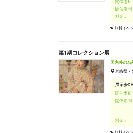
開催場所
開催期間
料金：
無料イベ
第1期コレクション展
国内外の名
宮崎県・
展示会DA
開催場所
開催期間
料金：
無料イベ