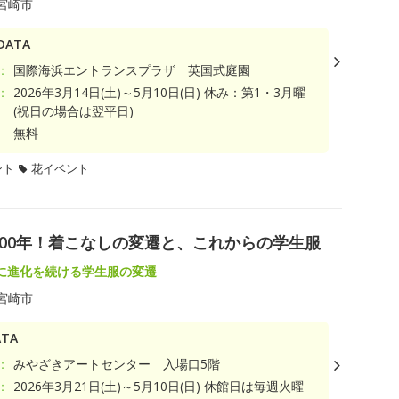
宮崎市
ATA
：
国際海浜エントランスプラザ 英国式庭園
：
2026年3月14日(土)～5月10日(日) 休み：第1・3月曜
(祝日の場合は翌平日)
無料
ント
花イベント
100年！着こなしの変遷と、これからの学生服
に進化を続ける学生服の変遷
宮崎市
TA
：
みやざきアートセンター 入場口5階
：
2026年3月21日(土)～5月10日(日) 休館日は毎週火曜