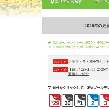
イベ
エリアから探す
2026年の
GW(ゴールデンウィーク)2026
GW(ゴ
2026年5月9日(土) 九州・沖縄のGW(ゴ
ネモフィラ
・
潮干狩り
・
おすすめ
【最大12連休も】202
おすすめ
避術をご紹介
日付をクリックして、GW(ゴールデ
wed
fri
thu
sat
su
4/
5/
29
30
1
2
3