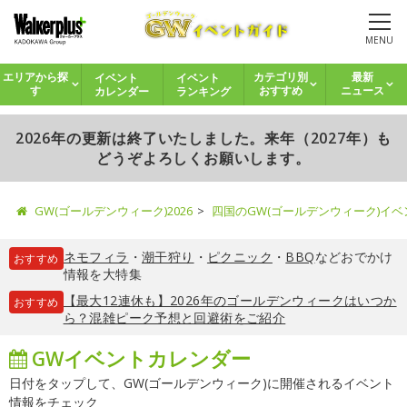
MENU
イベント
イベント
エリアから探
カテゴリ別
最新
カレンダー
ランキング
す
おすすめ
ニュース
2026年の更新は終了いたしました。来年（2027年）も
どうぞよろしくお願いします。
GW(ゴールデンウィーク)2026
四国のGW(ゴールデンウィーク)イ
ネモフィラ
・
潮干狩り
・
ピクニック
・
BBQ
などおでかけ
おすすめ
情報を大特集
【最大12連休も】2026年のゴールデンウィークはいつか
おすすめ
ら？混雑ピーク予想と回避術をご紹介
GWイベントカレンダー
日付をタップして、GW(ゴールデンウィーク)に開催されるイベント
情報をチェック