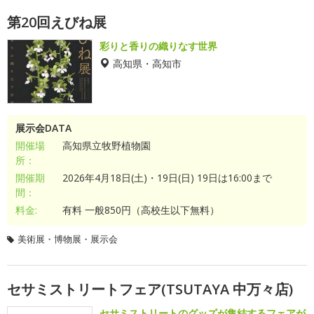
第20回えびね展
彩りと香りの織りなす世界
高知県・高知市
展示会DATA
開催場
高知県立牧野植物園
所：
開催期
2026年4月18日(土)・19日(日) 19日は16:00まで
間：
料金:
有料 一般850円（高校生以下無料）
美術展・博物展・展示会
セサミストリートフェア(TSUTAYA 中万々店)
セサミストリートのグッズが集結するフェアが