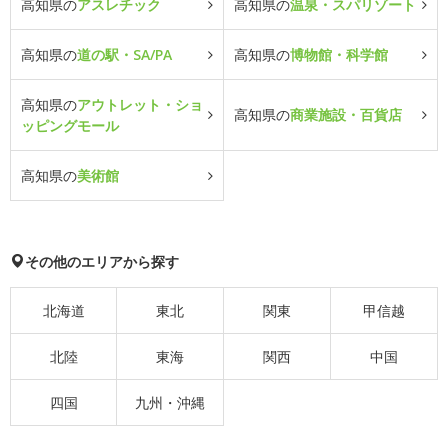
高知県の
アスレチック
高知県の
温泉・スパリゾート
高知県の
道の駅・SA/PA
高知県の
博物館・科学館
高知県の
アウトレット・ショ
高知県の
商業施設・百貨店
ッピングモール
高知県の
美術館
その他のエリアから探す
北海道
東北
関東
甲信越
北陸
東海
関西
中国
四国
九州・沖縄