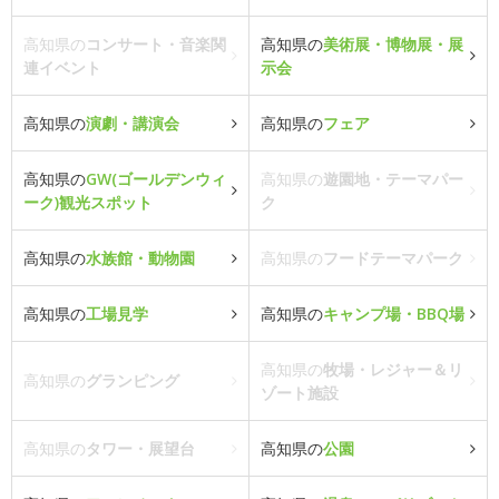
高知県の
コンサート・音楽関
高知県の
美術展・博物展・展
連イベント
示会
高知県の
演劇・講演会
高知県の
フェア
高知県の
GW(ゴールデンウィ
高知県の
遊園地・テーマパー
ーク)観光スポット
ク
高知県の
水族館・動物園
高知県の
フードテーマパーク
高知県の
工場見学
高知県の
キャンプ場・BBQ場
高知県の
牧場・レジャー＆リ
高知県の
グランピング
ゾート施設
高知県の
タワー・展望台
高知県の
公園