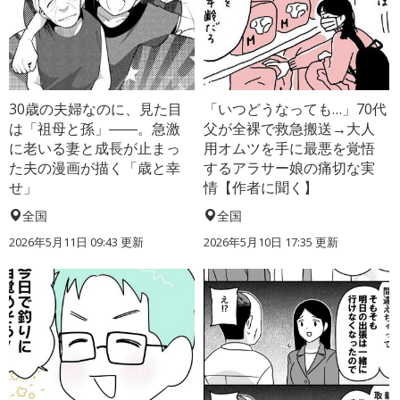
30歳の夫婦なのに、見た目
「いつどうなっても…」70代
は「祖母と孫」――。急激
父が全裸で救急搬送→大人
に老いる妻と成長が止まっ
用オムツを手に最悪を覚悟
た夫の漫画が描く「歳と幸
するアラサー娘の痛切な実
せ」
情【作者に聞く】
全国
全国
2026年5月11日 09:43 更新
2026年5月10日 17:35 更新