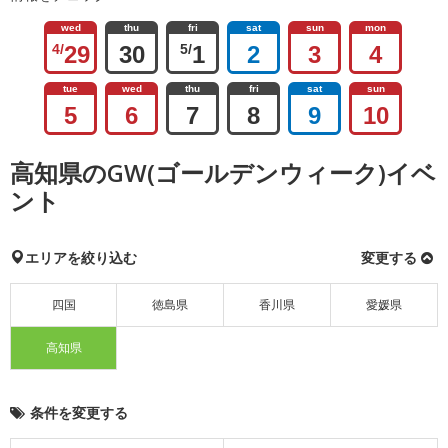
wed
thu
fri
sat
sun
mon
4/
29
30
5/
1
2
3
4
tue
wed
thu
fri
sat
sun
5
6
7
8
9
10
高知県のGW(ゴールデンウィーク)イベ
ント
エリアを絞り込む
変更する
四国
徳島県
香川県
愛媛県
高知県
条件を変更する