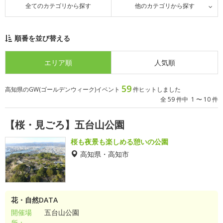
全てのカテゴリから探す
他のカテゴリから探す
順番を並び替える
エリア順
人気順
59
高知県のGW(ゴールデンウィーク)イベント
件ヒットしました
全 59 件中 1 〜 10 件
【桜・見ごろ】五台山公園
桜も夜景も楽しめる憩いの公園
高知県・高知市
花・自然DATA
開催場
五台山公園
所：