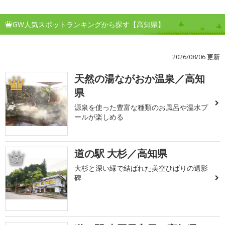
GW人気スポットランキングから探す【高知県】
2026/08/06 更新
天然の湯ながおか温泉／高知
1
県
源泉を使った豊富な種類のお風呂や温水プ
ールが楽しめる
道の駅 大杉／高知県
2
大杉と深い縁で結ばれた美空ひばりの遺影
碑