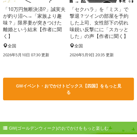
「10万円無断決済!?」誠実夫
「セクハラ」を「ミス」で
が釣り沼へ→「家族より趣
撃退？ツインの部屋を予約
味？」限界妻が突きつけた
した上司、女性部下の切れ
離婚という結末【作者に聞
味鋭い反撃にに「スカッと
く】
した」の声【作者に聞く】
全国
全国
2026年5月10日 07:30 更新
2026年5月9日 20:35 更新
GWイベント・おでかけトピックス【四国】をもっと見
る
GW(ゴールデンウィーク)のおでかけをもっと楽しむ