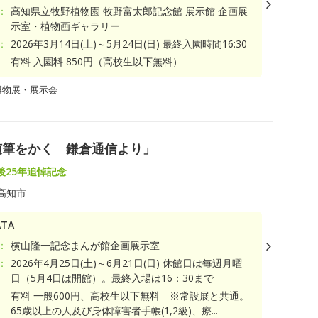
：
高知県立牧野植物園 牧野富太郎記念館 展示館 企画展
示室・植物画ギャラリー
：
2026年3月14日(土)～5月24日(日) 最終入園時間16:30
有料 入園料 850円（高校生以下無料）
博物展・展示会
随筆をかく 鎌倉通信より」
後25年追悼記念
高知市
TA
：
横山隆一記念まんが館企画展示室
：
2026年4月25日(土)～6月21日(日) 休館日は毎週月曜
日（5月4日は開館）。最終入場は16：30まで
有料 一般600円、高校生以下無料 ※常設展と共通。
65歳以上の人及び身体障害者手帳(1,2級)、療...