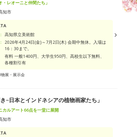
オ・レオーニと仲間たち」
高知市
TA
：
高知県立美術館
：
2026年4月24日(金)～7月2日(木) 会期中無休。入場は
16：30まで。
有料 一般1400円、大学生950円、高校生以下無料、
各種割引有
博物展・展示会
き−日本とインドネシアの植物画家たち」
ニカルアート66点を一堂に展開
高知市
TA