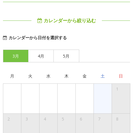
カレンダーから絞り込む
カレンダーから日付を選択する
3月
4月
5月
月
火
水
木
金
土
日
1
2
3
4
5
6
7
8