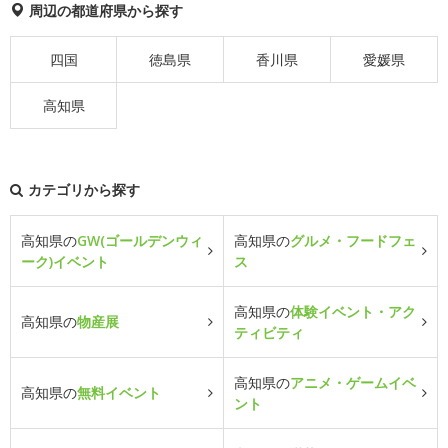
周辺の都道府県から探す
四国
徳島県
香川県
愛媛県
高知県
カテゴリから探す
高知県の
GW(ゴールデンウィ
高知県の
グルメ・フードフェ
ーク)イベント
ス
高知県の
体験イベント・アク
高知県の
物産展
ティビティ
高知県の
アニメ・ゲームイベ
高知県の
無料イベント
ント