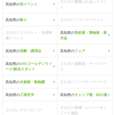
高知県の
動物ふれあいイベン
高知県の
花イベント
ト
高知県の
祭り
高知県の
フリーマーケット
高知県の
コンサート・音楽関
高知県の
美術展・博物展・展
連イベント
示会
高知県の
演劇・講演会
高知県の
フェア
高知県の
GW(ゴールデンウィ
高知県の
遊園地・テーマパー
ーク)観光スポット
ク
高知県の
水族館・動物園
高知県の
フードテーマパーク
高知県の
工場見学
高知県の
キャンプ場・BBQ場
高知県の
牧場・レジャー＆リ
高知県の
グランピング
ゾート施設