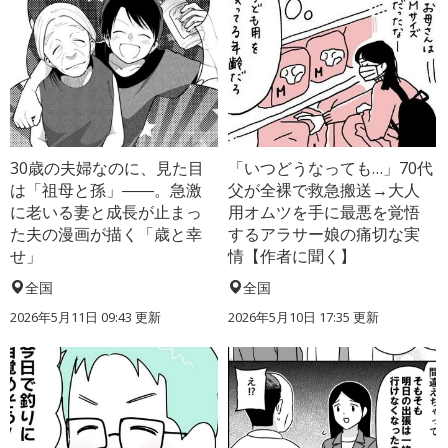
30歳の夫婦なのに、見た目
「いつどうなっても…」70代
は「祖母と孫」――。急激
父が全裸で救急搬送→大人
に老いる妻と成長が止まっ
用オムツを手に最悪を覚悟
た夫の漫画が描く「歳と幸
するアラサー娘の痛切な実
せ」
情【作者に聞く】
全国
全国
2026年5月11日 09:43 更新
2026年5月10日 17:35 更新