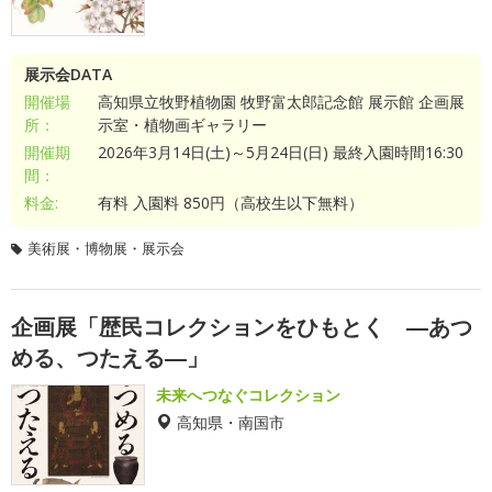
展示会DATA
開催場
高知県立牧野植物園 牧野富太郎記念館 展示館 企画展
所：
示室・植物画ギャラリー
開催期
2026年3月14日(土)～5月24日(日) 最終入園時間16:30
間：
料金:
有料 入園料 850円（高校生以下無料）
美術展・博物展・展示会
企画展「歴民コレクションをひもとく ―あつ
める、つたえる―」
未来へつなぐコレクション
高知県・南国市