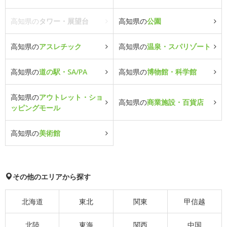
高知県の
タワー・展望台
高知県の
公園
高知県の
アスレチック
高知県の
温泉・スパリゾート
高知県の
道の駅・SA/PA
高知県の
博物館・科学館
高知県の
アウトレット・ショ
高知県の
商業施設・百貨店
ッピングモール
高知県の
美術館
その他のエリアから探す
北海道
東北
関東
甲信越
北陸
東海
関西
中国