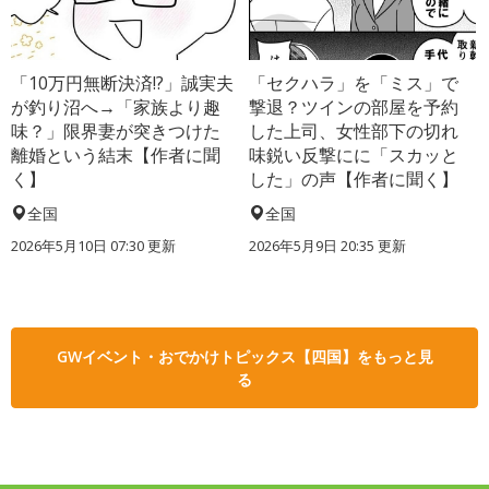
「10万円無断決済!?」誠実夫
「セクハラ」を「ミス」で
が釣り沼へ→「家族より趣
撃退？ツインの部屋を予約
味？」限界妻が突きつけた
した上司、女性部下の切れ
離婚という結末【作者に聞
味鋭い反撃にに「スカッと
く】
した」の声【作者に聞く】
全国
全国
2026年5月10日 07:30 更新
2026年5月9日 20:35 更新
GWイベント・おでかけトピックス【四国】をもっと見
る