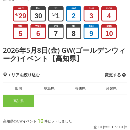
wed
thu
fri
sat
sun
mon
4/
29
30
5/
1
2
3
4
tue
wed
thu
fri
sat
sun
5
6
7
8
9
10
2026年5月8日(金) GW(ゴールデンウィ
ーク)イベント【高知県】
エリアを絞り込む
変更する
四国
徳島県
香川県
愛媛県
高知県
10
高知県のGWイベント
件ヒットしました
全 10 件中 1 〜 10 件