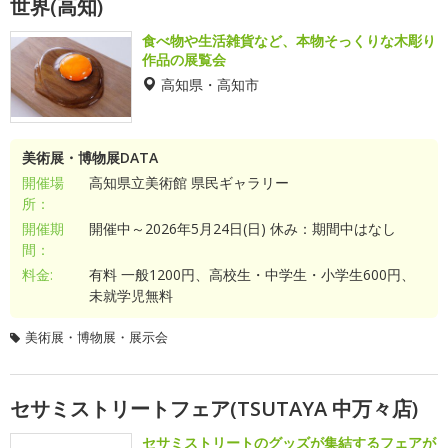
世界(高知)
食べ物や生活雑貨など、本物そっくりな木彫り
作品の展覧会
高知県・高知市
美術展・博物展DATA
開催場
高知県立美術館 県民ギャラリー
所：
開催期
開催中～2026年5月24日(日) 休み：期間中はなし
間：
料金:
有料 一般1200円、高校生・中学生・小学生600円、
未就学児無料
美術展・博物展・展示会
セサミストリートフェア(TSUTAYA 中万々店)
セサミストリートのグッズが集結するフェアが