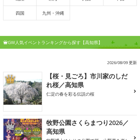
四国
九州・沖縄
GW人気イベントランキングから探す【高知県】
2026/08/09 更新
【桜・見ごろ】市川家のしだ
1
れ桜／高知県
仁淀の春を彩る伝説の桜
牧野公園さくらまつり2026／
2
高知県