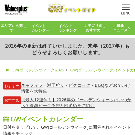
MENU
イベント
イベント
エリアから探
カテゴリ別
最新
カレンダー
ランキング
す
おすすめ
ニュース
2026年の更新は終了いたしました。来年（2027年）も
どうぞよろしくお願いします。
GW(ゴールデンウィーク)2026
GW(ゴールデンウィーク)イベント
ネモフィラ
・
潮干狩り
・
ピクニック
・
BBQ
などおでかけ
おすすめ
情報を大特集
【最大12連休も】2026年のゴールデンウィークはいつか
おすすめ
ら？混雑ピーク予想と回避術をご紹介
GWイベントカレンダー
日付をタップして、GW(ゴールデンウィーク)に開催されるイベント
情報をチェック