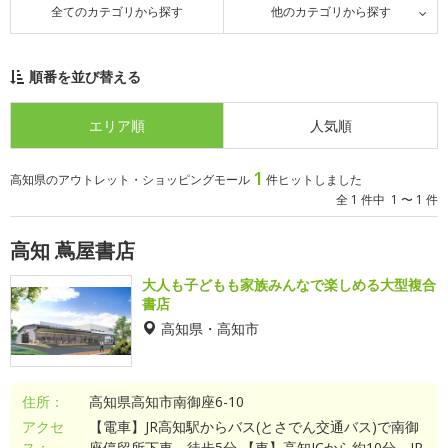
全てのカテゴリから探す
他のカテゴリから探す
順番を並び替える
エリア順
人気順
1
高知県のアウトレット・ショッピングモール
件ヒットしました
全 1 件中 1 〜 1 件
高知 蔦屋書店
大人も子どもも家族みんなで楽しめる大型複合
書店
高知県・高知市
住所：
高知県高知市南御座6-10
アクセ
【電車】JR高知駅からバス(とさでん交通バス)で南御
ス：
座停留所下車、徒歩5分 【車】高知ICから約10分。JR