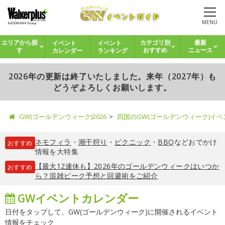
MENU
イベント
イベント
エリアから探
カテゴリ別
最新
カレンダー
ランキング
す
おすすめ
ニュース
2026年の更新は終了いたしました。来年（2027年）も
どうぞよろしくお願いします。
GW(ゴールデンウィーク)2026
四国のGW(ゴールデンウィーク)イ
ネモフィラ
・
潮干狩り
・
ピクニック
・
BBQ
などおでかけ
おすすめ
情報を大特集
【最大12連休も】2026年のゴールデンウィークはいつか
おすすめ
ら？混雑ピーク予想と回避術をご紹介
GWイベントカレンダー
日付をタップして、GW(ゴールデンウィーク)に開催されるイベント
情報をチェック