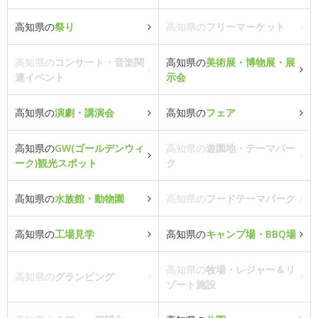
高知県の
祭り
高知県の
フリーマーケット
高知県の
コンサート・音楽関
高知県の
美術展・博物展・展
連イベント
示会
高知県の
演劇・講演会
高知県の
フェア
高知県の
GW(ゴールデンウィ
高知県の
遊園地・テーマパー
ーク)観光スポット
ク
高知県の
水族館・動物園
高知県の
フードテーマパーク
高知県の
工場見学
高知県の
キャンプ場・BBQ場
高知県の
牧場・レジャー＆リ
高知県の
グランピング
ゾート施設