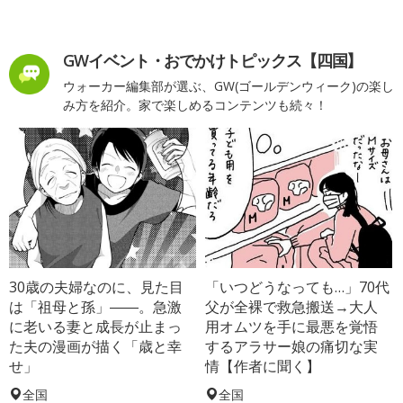
GWイベント・おでかけトピックス【四国】
ウォーカー編集部が選ぶ、GW(ゴールデンウィーク)の楽し
み方を紹介。家で楽しめるコンテンツも続々！
30歳の夫婦なのに、見た目
「いつどうなっても…」70代
は「祖母と孫」――。急激
父が全裸で救急搬送→大人
に老いる妻と成長が止まっ
用オムツを手に最悪を覚悟
た夫の漫画が描く「歳と幸
するアラサー娘の痛切な実
せ」
情【作者に聞く】
全国
全国