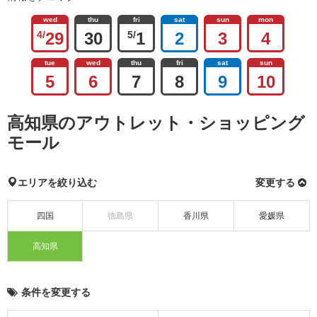
wed
thu
fri
sat
sun
mon
4/
29
30
5/
1
2
3
4
tue
wed
thu
fri
sat
sun
5
6
7
8
9
10
高知県のアウトレット・ショッピング
モール
エリアを絞り込む
変更する
四国
徳島県
香川県
愛媛県
高知県
条件を変更する