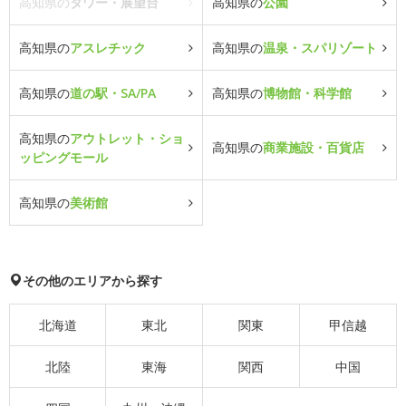
高知県の
タワー・展望台
高知県の
公園
高知県の
アスレチック
高知県の
温泉・スパリゾート
高知県の
道の駅・SA/PA
高知県の
博物館・科学館
高知県の
アウトレット・ショ
高知県の
商業施設・百貨店
ッピングモール
高知県の
美術館
その他のエリアから探す
北海道
東北
関東
甲信越
北陸
東海
関西
中国