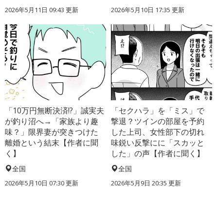
2026年5月11日 09:43 更新
2026年5月10日 17:35 更新
「10万円無断決済!?」誠実夫
「セクハラ」を「ミス」で
が釣り沼へ→「家族より趣
撃退？ツインの部屋を予約
味？」限界妻が突きつけた
した上司、女性部下の切れ
離婚という結末【作者に聞
味鋭い反撃にに「スカッと
く】
した」の声【作者に聞く】
全国
全国
2026年5月10日 07:30 更新
2026年5月9日 20:35 更新