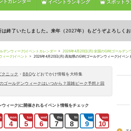
ントカレンダー
イベントランキング
スポットラ
更新は終了いたしました。来年（2027年）もどうぞよろしく
ールデンウィーク)イベントカレンダー
2026年4月20日(月) 全国のGW(ゴールデ
ンウィーク)イベント
2026年4月20日(月) 高知県のGW(ゴールデンウィーク)イベン
ピクニック
・
BBQ
などおでかけ情報を大特集
6年のゴールデンウィークはいつから？混雑ピーク予想と回
ンウィーク)に開催されるイベント情報をチェック
n
mon
tue
wed
thu
fri
sat
sun
4
5
6
7
8
9
10