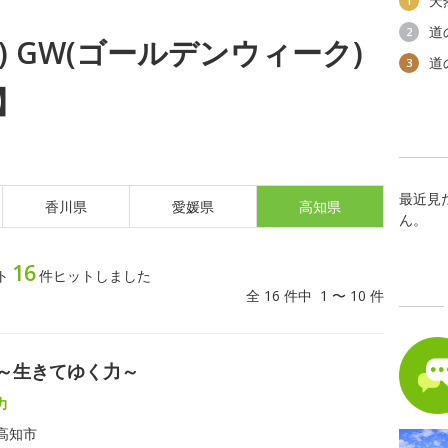
天
1
道
2
月) GW(ゴールデンウィーク)
道
3
】
最近見
香川県
愛媛県
高知県
ん。
16
ト
件ヒットしました
全 16 件中 1 〜 10 件
展～生きてゆく力～
力
高知市