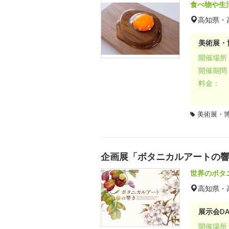
食べ物や生
高知県・
美術展・
開催場所
開催期間
料金：
美術展・
企画展「ボタニカルアートの響
世界のボタ
高知県・
展示会DA
開催場所