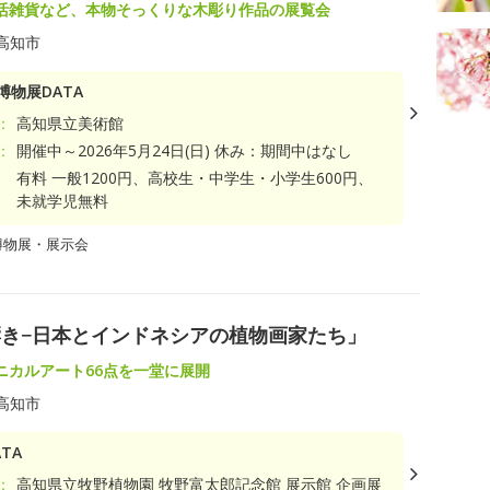
活雑貨など、本物そっくりな木彫り作品の展覧会
高知市
博物展DATA
：
高知県立美術館
：
開催中～2026年5月24日(日) 休み：期間中はなし
有料 一般1200円、高校生・中学生・小学生600円、
未就学児無料
博物展・展示会
き−日本とインドネシアの植物画家たち」
ニカルアート66点を一堂に展開
高知市
TA
：
高知県立牧野植物園 牧野富太郎記念館 展示館 企画展