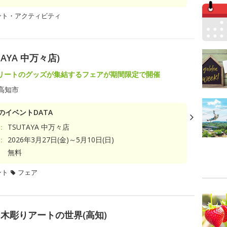
ント・アクティビティ
YA 中万々店)
リートのグッズが集結するフェアが期間限定で開催
高知市
のイベントDATA
：
TSUTAYA 中万々店
：
2026年3月27日(金)～5月10日(日)
無料
ント
フェア
木彫りアートの世界(高知)