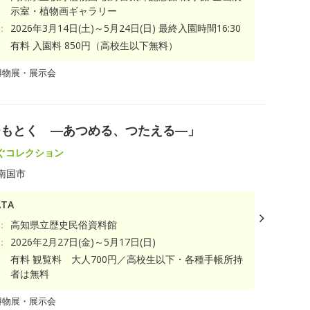
示室・植物画ギャラリー
：
2026年3月14日(土)～5月24日(日) 最終入園時間16:30
有料 入園料 850円（高校生以下無料）
博物展・展示会
ひもとく ―あつめる、つたえる―」
ぐコレクション
南国市
TA
：
高知県立歴史民俗資料館
：
2026年2月27日(金)～5月17日(日)
有料 観覧料 大人700円／高校生以下・各種手帳所持
者は無料
博物展・展示会