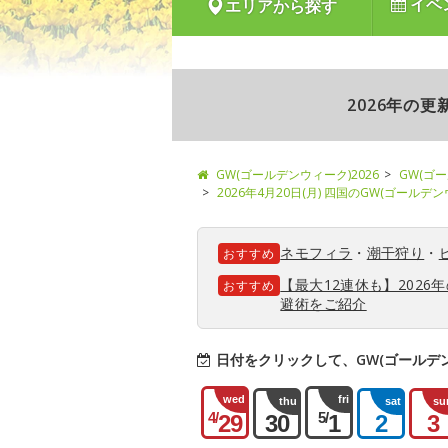
イベ
エリアから探す
2026年の
GW(ゴールデンウィーク)2026
GW(ゴ
2026年4月20日(月) 四国のGW(ゴールデ
ネモフィラ
・
潮干狩り
・
おすすめ
【最大12連休も】202
おすすめ
避術をご紹介
日付をクリックして、GW(ゴールデ
wed
fri
thu
sat
su
4/
5/
29
30
1
2
3