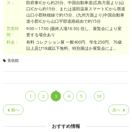
ス：
防府東ICから約25分、中国自動車道(広島方面より)山
口ICから約15分、または湯田温泉スマートICから県道
山口小郡秋穂線で約15分、(九州方面より)中国自動車
道小郡ICから山口宇部道路経由で約15分
営業時
9:00～17:00 (最終入場16:30) 但し、展覧会により変
間：
更する場合あり
料金：
有料 コレクション展 一般400円、学生250円、70歳
以上及び18歳以下無料。特別展ほか展覧会によ...
美術館
…
1
2
3
4
5
10
前へ
次へ
おすすめ情報