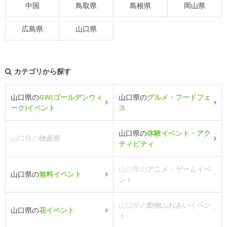
中国
鳥取県
島根県
岡山県
広島県
山口県
カテゴリから探す
山口県の
GW(ゴールデンウィ
山口県の
グルメ・フードフェ
ーク)イベント
ス
山口県の
体験イベント・アク
山口県の
物産展
ティビティ
山口県の
アニメ・ゲームイベ
山口県の
無料イベント
ント
山口県の
動物ふれあいイベン
山口県の
花イベント
ト