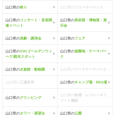
山口県の
祭り
山口県の
フリーマーケット
山口県の
コンサート・音楽関
山口県の
美術展・博物展・展
連イベント
示会
山口県の
演劇・講演会
山口県の
フェア
山口県の
GW(ゴールデンウィ
山口県の
遊園地・テーマパー
ーク)観光スポット
ク
山口県の
水族館・動物園
山口県の
フードテーマパーク
山口県の
工場見学
山口県の
キャンプ場・BBQ場
山口県の
牧場・レジャー＆リ
山口県の
グランピング
ゾート施設
山口県の
タワー・展望台
山口県の
公園