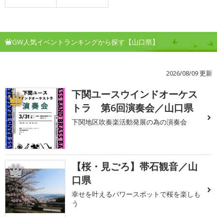
GW人気イベントランキングから探す【山口県】
2026/08/09 更新
下関ユースウインドオーケス
1
トラ 第6回演奏会／山口県
下関地区吹奏楽活動発展の為の演奏会
【桜・見ごろ】帯石観音／山
2
口県
幸せを叶えるパワースポットで桜を楽しも
う