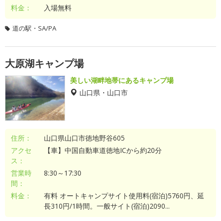
料金：
入場無料
道の駅・SA/PA
大原湖キャンプ場
美しい湖畔地帯にあるキャンプ場
山口県・山口市
住所：
山口県山口市徳地野谷605
アクセ
【車】中国自動車道徳地ICから約20分
ス：
営業時
8:30～17:30
間：
料金：
有料 オートキャンプサイト使用料(宿泊)5760円、延
長310円/1時間。一般サイト(宿泊)2090...