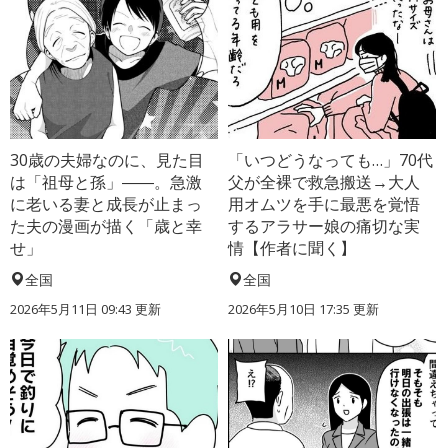
30歳の夫婦なのに、見た目
「いつどうなっても…」70代
は「祖母と孫」――。急激
父が全裸で救急搬送→大人
に老いる妻と成長が止まっ
用オムツを手に最悪を覚悟
た夫の漫画が描く「歳と幸
するアラサー娘の痛切な実
せ」
情【作者に聞く】
全国
全国
2026年5月11日 09:43 更新
2026年5月10日 17:35 更新