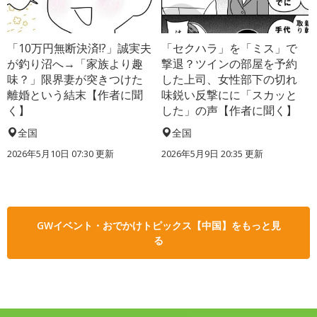
「10万円無断決済!?」誠実夫
「セクハラ」を「ミス」で
が釣り沼へ→「家族より趣
撃退？ツインの部屋を予約
味？」限界妻が突きつけた
した上司、女性部下の切れ
離婚という結末【作者に聞
味鋭い反撃にに「スカッと
く】
した」の声【作者に聞く】
全国
全国
2026年5月10日 07:30 更新
2026年5月9日 20:35 更新
GWイベント・おでかけトピックス【中国】をもっと見
る