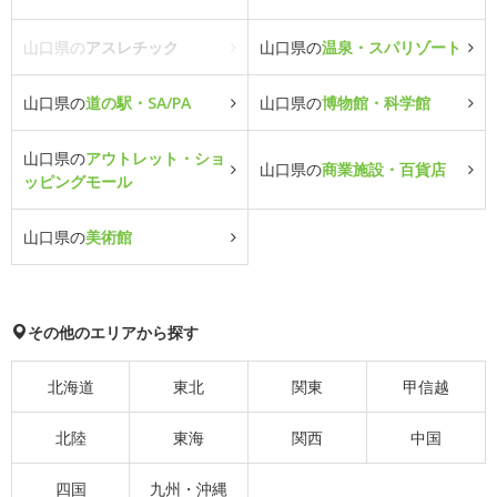
山口県の
アスレチック
山口県の
温泉・スパリゾート
山口県の
道の駅・SA/PA
山口県の
博物館・科学館
山口県の
アウトレット・ショ
山口県の
商業施設・百貨店
ッピングモール
山口県の
美術館
その他のエリアから探す
北海道
東北
関東
甲信越
北陸
東海
関西
中国
四国
九州・沖縄