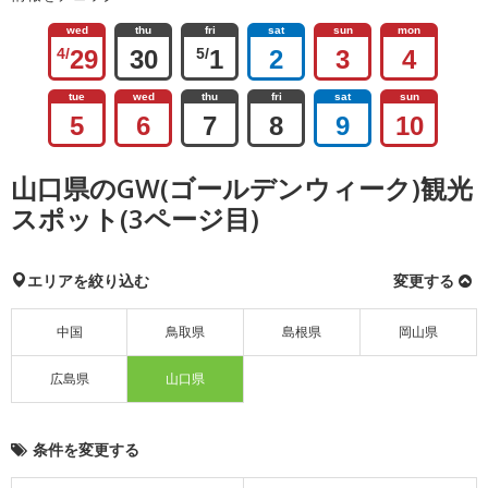
wed
thu
fri
sat
sun
mon
4/
29
30
5/
1
2
3
4
tue
wed
thu
fri
sat
sun
5
6
7
8
9
10
山口県のGW(ゴールデンウィーク)観光
スポット(3ページ目)
エリアを絞り込む
変更する
中国
鳥取県
島根県
岡山県
広島県
山口県
条件を変更する