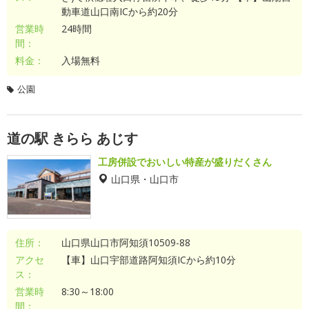
動車道山口南ICから約20分
営業時
24時間
間：
料金：
入場無料
公園
道の駅 きらら あじす
工房併設でおいしい特産が盛りだくさん
山口県・山口市
住所：
山口県山口市阿知須10509-88
アクセ
【車】山口宇部道路阿知須ICから約10分
ス：
営業時
8:30～18:00
間：