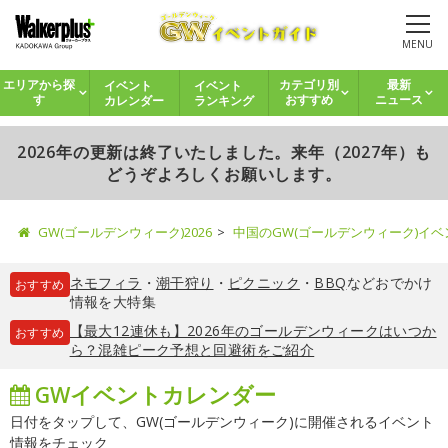
MENU
イベント
イベント
エリアから探
カテゴリ別
最新
カレンダー
ランキング
す
おすすめ
ニュース
2026年の更新は終了いたしました。来年（2027年）も
どうぞよろしくお願いします。
GW(ゴールデンウィーク)2026
中国のGW(ゴールデンウィーク)イ
ネモフィラ
・
潮干狩り
・
ピクニック
・
BBQ
などおでかけ
おすすめ
情報を大特集
【最大12連休も】2026年のゴールデンウィークはいつか
おすすめ
ら？混雑ピーク予想と回避術をご紹介
GWイベントカレンダー
日付をタップして、GW(ゴールデンウィーク)に開催されるイベント
情報をチェック