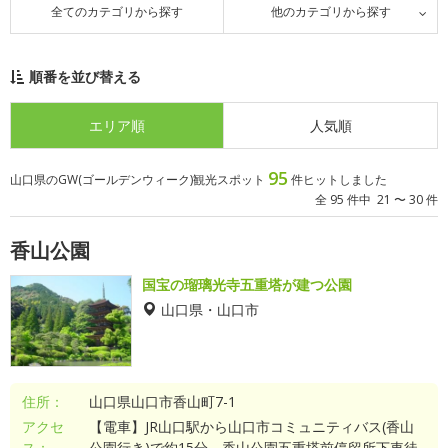
全てのカテゴリから探す
他のカテゴリから探す
順番を並び替える
エリア順
人気順
95
山口県のGW(ゴールデンウィーク)観光スポット
件ヒットしました
全 95 件中 21 〜 30 件
香山公園
国宝の瑠璃光寺五重塔が建つ公園
山口県・山口市
住所：
山口県山口市香山町7-1
アクセ
【電車】JR山口駅から山口市コミュニティバス(香山
ス：
公園行き)で約15分、香山公園五重塔前停留所下車徒