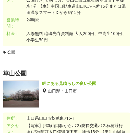
歩1分 【車】中国自動車道山口ICから約15分または湯
田温泉スマートICから約15分
営業時
24時間
間：
料金：
入場無料 瑠璃光寺資料館 大人200円、中高生100円、
小学生50円
公園
草山公園
岬にある見晴らしの良い公園
山口県・山口市
住所：
山口県山口市秋穂東716-1
アクセ
【電車】JR新山口駅からバス(防長交通バス秋穂荘行
ス：
き)で秋穂荘入口停留所下車、徒歩15分 【車】山陽自