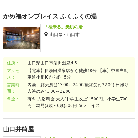
かめ福オンプレイス ふくふくの湯
「福来る」美肌の湯
山口県・山口市
住所：
山口県山口市湯田温泉4-5
アクセ
【電車】JR湯田温泉駅から徒歩10分 【車】中国自動
ス：
車道小郡ICから約15分
営業時
内湯、露天風呂13:00～24:00(最終受付22:00) 日帰り
間：
入浴のみ13:00～22:00
料金：
有料 入浴料金 大人(中学生以上)1500円、小学生700
円、幼児(3歳～6歳)300円 ※フェイス...
山口井筒屋