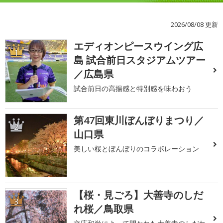
2026/08/08 更新
エディオンピースウイング広
1
島 試合前日スタジアムツアー
／広島県
試合前日の高揚感と特別感を味わおう
第47回東川ぼんぼりまつり／
2
山口県
美しい桜とぼんぼりのコラボレーション
【桜・見ごろ】大善寺のしだ
3
れ桜／鳥取県