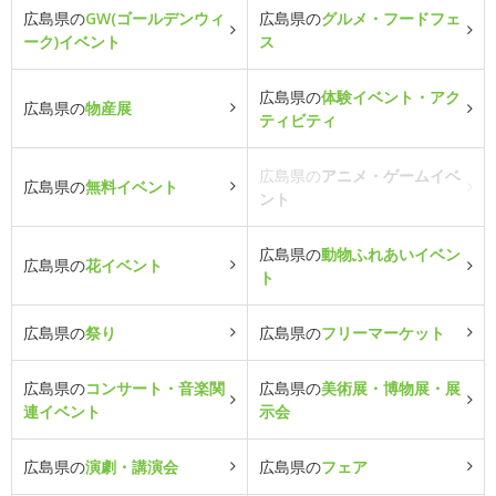
広島県の
GW(ゴールデンウィ
広島県の
グルメ・フードフェ
ーク)イベント
ス
広島県の
体験イベント・アク
広島県の
物産展
ティビティ
広島県の
アニメ・ゲームイベ
広島県の
無料イベント
ント
広島県の
動物ふれあいイベン
広島県の
花イベント
ト
広島県の
祭り
広島県の
フリーマーケット
広島県の
コンサート・音楽関
広島県の
美術展・博物展・展
連イベント
示会
広島県の
演劇・講演会
広島県の
フェア