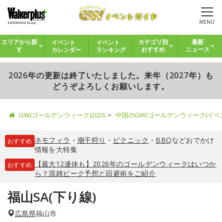
MENU
イベント
イベント
エリアから探
カテゴリ別
最新
カレンダー
ランキング
す
おすすめ
ニュース
2026年の更新は終了いたしました。来年（2027年）も
どうぞよろしくお願いします。
GW(ゴールデンウィーク)2026
中国のGW(ゴールデンウィーク)イ
ネモフィラ
・
潮干狩り
・
ピクニック
・
BBQ
などおでかけ
おすすめ
情報を大特集
【最大12連休も】2026年のゴールデンウィークはいつか
おすすめ
ら？混雑ピーク予想と回避術をご紹介
福山SA(下り線)
広島県
福山市