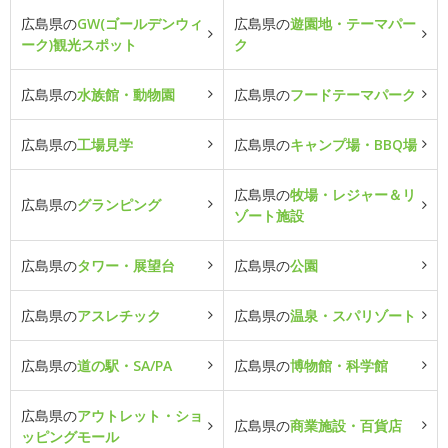
広島県の
GW(ゴールデンウィ
広島県の
遊園地・テーマパー
ーク)観光スポット
ク
広島県の
水族館・動物園
広島県の
フードテーマパーク
広島県の
工場見学
広島県の
キャンプ場・BBQ場
広島県の
牧場・レジャー＆リ
広島県の
グランピング
ゾート施設
広島県の
タワー・展望台
広島県の
公園
広島県の
アスレチック
広島県の
温泉・スパリゾート
広島県の
道の駅・SA/PA
広島県の
博物館・科学館
広島県の
アウトレット・ショ
広島県の
商業施設・百貨店
ッピングモール