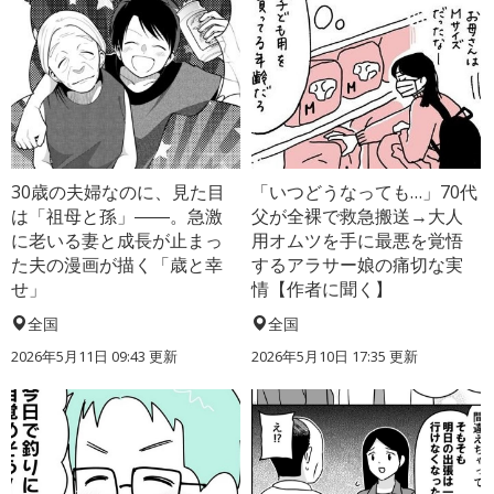
30歳の夫婦なのに、見た目
「いつどうなっても…」70代
は「祖母と孫」――。急激
父が全裸で救急搬送→大人
に老いる妻と成長が止まっ
用オムツを手に最悪を覚悟
た夫の漫画が描く「歳と幸
するアラサー娘の痛切な実
せ」
情【作者に聞く】
全国
全国
2026年5月11日 09:43 更新
2026年5月10日 17:35 更新