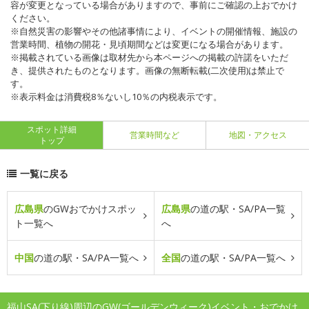
容が変更となっている場合がありますので、事前にご確認の上おでかけ
ください。
※自然災害の影響やその他諸事情により、イベントの開催情報、施設の
営業時間、植物の開花・見頃期間などは変更になる場合があります。
※掲載されている画像は取材先から本ページへの掲載の許諾をいただ
き、提供されたものとなります。画像の無断転載(二次使用)は禁止で
す。
※表示料金は消費税8％ないし10％の内税表示です。
スポット詳細
営業時間など
地図・アクセス
トップ
一覧に戻る
広島県
のGWおでかけスポッ
広島県
の道の駅・SA/PA一覧
ト一覧へ
へ
中国
の道の駅・SA/PA一覧へ
全国
の道の駅・SA/PA一覧へ
福山SA(下り線)周辺のGW(ゴールデンウィーク)イベント・おでかけ