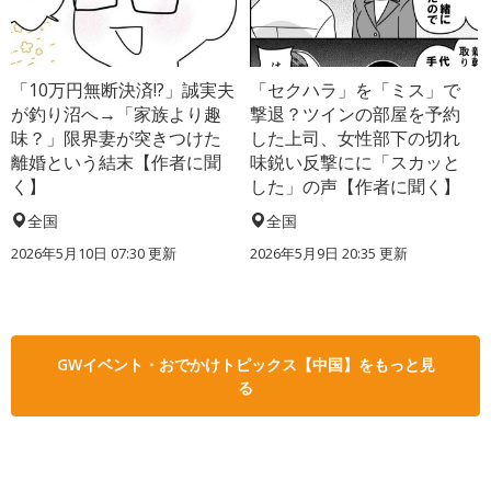
「10万円無断決済!?」誠実夫
「セクハラ」を「ミス」で
が釣り沼へ→「家族より趣
撃退？ツインの部屋を予約
味？」限界妻が突きつけた
した上司、女性部下の切れ
離婚という結末【作者に聞
味鋭い反撃にに「スカッと
く】
した」の声【作者に聞く】
全国
全国
2026年5月10日 07:30 更新
2026年5月9日 20:35 更新
GWイベント・おでかけトピックス【中国】をもっと見
る