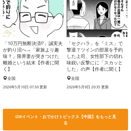
「10万円無断決済!?」誠実夫
「セクハラ」を「ミス」で
が釣り沼へ→「家族より趣
撃退？ツインの部屋を予約
味？」限界妻が突きつけた
した上司、女性部下の切れ
離婚という結末【作者に聞
味鋭い反撃にに「スカッと
く】
した」の声【作者に聞く】
全国
全国
2026年5月10日 07:30 更新
2026年5月9日 20:35 更新
GWイベント・おでかけトピックス【中国】をもっと見
る