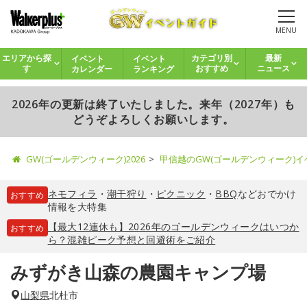
MENU
イベント
イベント
エリアから探
カテゴリ別
最新
カレンダー
ランキング
す
おすすめ
ニュース
2026年の更新は終了いたしました。来年（2027年）も
どうぞよろしくお願いします。
GW(ゴールデンウィーク)2026
甲信越のGW(ゴールデンウィーク)
ネモフィラ
・
潮干狩り
・
ピクニック
・
BBQ
などおでかけ
おすすめ
情報を大特集
【最大12連休も】2026年のゴールデンウィークはいつか
おすすめ
ら？混雑ピーク予想と回避術をご紹介
みずがき山森の農園キャンプ場
山梨県
北杜市