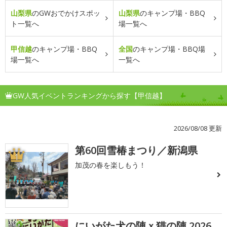
山梨県
のGWおでかけスポッ
山梨県
のキャンプ場・BBQ
ト一覧へ
場一覧へ
甲信越
のキャンプ場・BBQ
全国
のキャンプ場・BBQ場
場一覧へ
一覧へ
GW人気イベントランキングから探す【甲信越】
2026/08/08 更新
第60回雪椿まつり／新潟県
1
加茂の春を楽しもう！
にいがた犬の陣ｘ猫の陣 2026