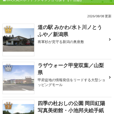
2026/08/08 更新
道の駅 みかわ/水ト川ノとう
1
ふや／新潟県
将軍杉が見守る新潟の奥座敷
ラザウォーク甲斐双葉／山梨
2
県
甲府盆地の情報発信をリードする大型ショ
ッピングモール
四季の杜おしの公園 岡田紅陽
3
写真美術館・小池邦夫絵手紙