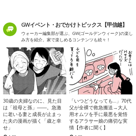
GWイベント・おでかけトピックス【甲信越】
ウォーカー編集部が選ぶ、GW(ゴールデンウィーク)の楽し
み方を紹介。家で楽しめるコンテンツも続々！
30歳の夫婦なのに、見た目
「いつどうなっても…」70代
は「祖母と孫」――。急激
父が全裸で救急搬送→大人
に老いる妻と成長が止まっ
用オムツを手に最悪を覚悟
た夫の漫画が描く「歳と幸
するアラサー娘の痛切な実
せ」
情【作者に聞く】