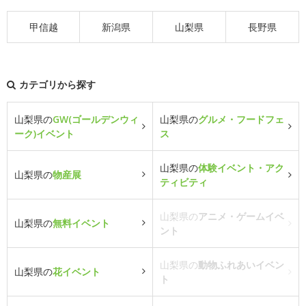
甲信越
新潟県
山梨県
長野県
カテゴリから探す
山梨県の
GW(ゴールデンウィ
山梨県の
グルメ・フードフェ
ーク)イベント
ス
山梨県の
体験イベント・アク
山梨県の
物産展
ティビティ
山梨県の
アニメ・ゲームイベ
山梨県の
無料イベント
ント
山梨県の
動物ふれあいイベン
山梨県の
花イベント
ト