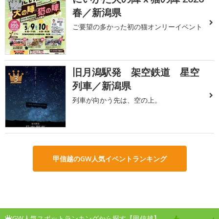
2
春／新潟県
ご要望の多かった初の猫オンリーイベント
旧月潟駅発 架空鉄道 星空
3
列車／新潟県
列車が向かう先は、空の上。
甲信越のGW人気イベントランキング
GW人気スポットランキングから探す【甲信越】