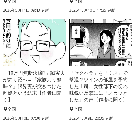
全国
全国
2026年5月11日 09:43 更新
2026年5月10日 17:35 更新
「10万円無断決済!?」誠実夫
「セクハラ」を「ミス」で
が釣り沼へ→「家族より趣
撃退？ツインの部屋を予約
味？」限界妻が突きつけた
した上司、女性部下の切れ
離婚という結末【作者に聞
味鋭い反撃にに「スカッと
く】
した」の声【作者に聞く】
全国
全国
2026年5月10日 07:30 更新
2026年5月9日 20:35 更新