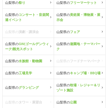
山梨県の
祭り
山梨県の
フリーマーケット
山梨県の
コンサート・音楽関
山梨県の
美術展・博物展・展
連イベント
示会
山梨県の
演劇・講演会
山梨県の
フェア
山梨県の
GW(ゴールデンウィ
山梨県の
遊園地・テーマパー
ーク)観光スポット
ク
山梨県の
水族館・動物園
山梨県の
フードテーマパーク
山梨県の
工場見学
山梨県の
キャンプ場・BBQ場
山梨県の
牧場・レジャー＆リ
山梨県の
グランピング
ゾート施設
山梨県の
タワー・展望台
山梨県の
公園