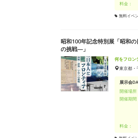
料金：
無料イベ
昭和100年記念特別展「昭和
の挑戦―」
何をフロン
東京都・
展示会DA
開催場所
開催期間
料金：
無料イベ