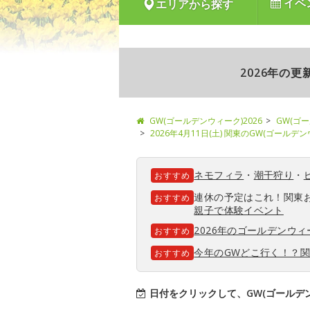
イベ
エリアから探す
2026年の
GW(ゴールデンウィーク)2026
GW(ゴ
2026年4月11日(土) 関東のGW(ゴールデ
ネモフィラ
・
潮干狩り
・
おすすめ
連休の予定はこれ！関東
おすすめ
親子で体験イベント
2026年のゴールデンウ
おすすめ
今年のGWどこ行く！？
おすすめ
日付をクリックして、GW(ゴールデ