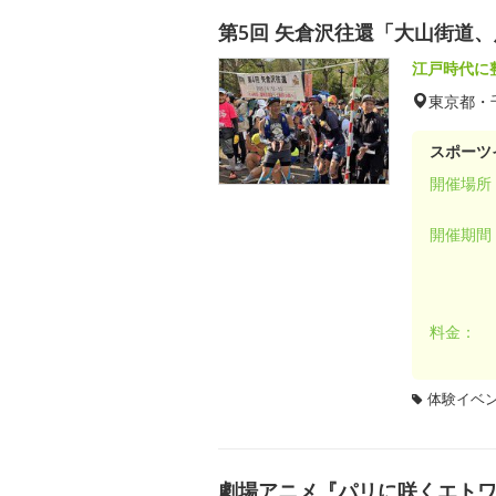
第5回 矢倉沢往還「大山街道
江戸時代に
東京都・
スポーツ
開催場所
開催期間
料金：
体験イベ
劇場アニメ『パリに咲くエト