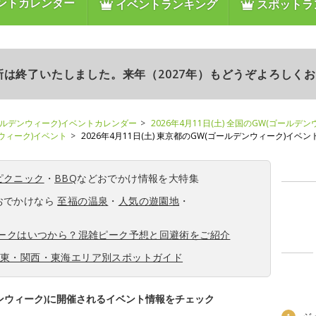
ントカレンダー
イベントランキング
スポットラ
更新は終了いたしました。来年（2027年）もどうぞよろしく
ールデンウィーク)イベントカレンダー
2026年4月11日(土) 全国のGW(ゴールデ
ンウィーク)イベント
2026年4月11日(土) 東京都のGW(ゴールデンウィーク)イベン
ピクニック
・
BBQ
などおでかけ情報を大特集
おでかけなら
至福の温泉
・
人気の遊園地
・
ィークはいつから？混雑ピーク予想と回避術をご紹介
関東・関西・東海エリア別スポットガイド
ンウィーク)に開催されるイベント情報をチェック