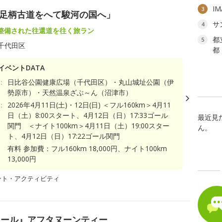
I
3
、足柄古道をへて駿河の国へ」
サ
4
整備された往還道を往く旅ラン
都
5
千代田区
都
イベントDATA
：
日比谷公園健康広場（千代田区）・丸山城址公園（伊
勢原市）・天然温泉ざぶ～ん（沼津市）
：
2026年4月11日(土)・12日(日) ＜フル160km＞4月11
日（土）8:00スタート、4月12日（日）17:33ゴール
最近見
関門 ＜ナイト100km＞4月11日（土）19:00スター
ん。
ト、4月12日（日）17:22ゴール関門
有料 参加費：フル160km 18,000円、ナイト100km
13,000円
ント・アクティビティ
ワール』アフタヌーンティー