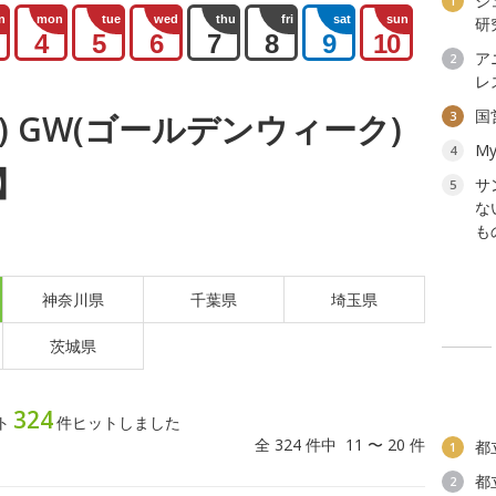
ジ
1
n
mon
tue
wed
thu
fri
sat
sun
研
4
5
6
7
8
9
10
ア
2
レ
国
土) GW(ゴールデンウィーク)
3
My
4
】
サ
5
な
も
神奈川県
千葉県
埼玉県
茨城県
324
ト
件ヒットしました
全 324 件中 11 〜 20 件
都
1
都
2