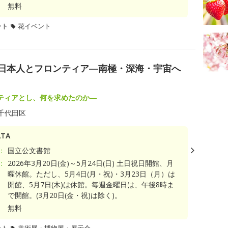
無料
ント
花イベント
の日本人とフロンティア―南極・深海・宇宙へ
ティアとし、何を求めたのか―
千代田区
TA
：
国立公文書館
：
2026年3月20日(金)～5月24日(日) 土日祝日開館、月
曜休館。ただし、5月4日(月・祝)・3月23日（月）は
開館、5月7日(木)は休館。毎週金曜日は、午後8時ま
で開館。(3月20日(金・祝)は除く)。
無料
ント
美術展・博物展・展示会