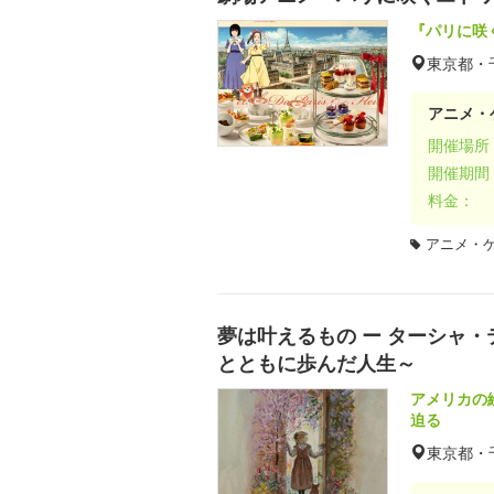
『パリに咲
東京都・
アニメ・
開催場所
開催期間
料金：
アニメ・
夢は叶えるもの ー ターシャ
とともに歩んだ人生～
アメリカの
迫る
東京都・