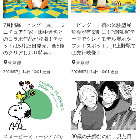
7月開幕「ピングー展」、ミ
「ピングー」初の体験型展
ニチュア作家・田中達也と
覧会が有楽町に！“遊園地”テ
のコラボ作品が登場！チケ
ーマでクレイモデル展示や
ットは5月23日発売、全5種
フォトスポット、JR上野駅で
のクリアしおり特典も
は先行映像も
東京都
東京都
2026年7月14日 10:01 更新
2026年7月14日 10:01 更新
スヌーピーミュージアムで
30歳の夫婦なのに、見た目