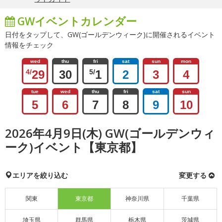
GWイベントカレンダー
日付をタップして、GW(ゴールデンウィーク)に開催されるイベント
情報をチェック
wed
thu
fri
sat
sun
mon
4/
29
30
5/
1
2
3
4
tue
wed
thu
fri
sat
sun
5
6
7
8
9
10
2026年4月9日(木) GW(ゴールデンウィ
ーク)イベント【東京都】
エリアを絞り込む
変更する
関東
東京都
神奈川県
千葉県
埼玉県
群馬県
栃木県
茨城県