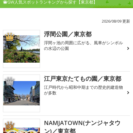
GW人気スポットランキングから探す【東京都】
2026/08/09 更新
浮間公園／東京都
1
浮間ヶ池の周囲に広がる、風車がシンボル
の水辺の公園
江戸東京たてもの園／東京都
2
江戸時代から昭和中期までの歴史的建造物
が多数
NAMJATOWN(ナンジャタウ
3
ン)／東京都