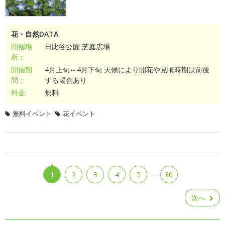
花・自然DATA
開催場
日比谷公園 芝庭広場
所：
開催期
4月上旬～4月下旬 天候により開花や見頃時期は前後
間：
する場合あり
料金:
無料
無料イベント
花イベント
…
1
2
3
4
5
30
次へ