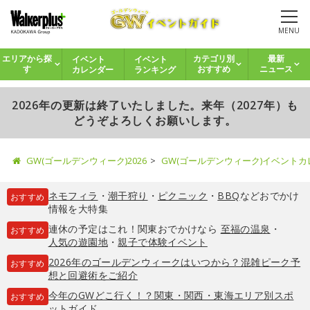
MENU
イベント
イベント
エリアから探
カテゴリ別
最新
カレンダー
ランキング
す
おすすめ
ニュース
2026年の更新は終了いたしました。来年（2027年）も
どうぞよろしくお願いします。
GW(ゴールデンウィーク)2026
GW(ゴールデンウィーク)イベント
ネモフィラ
・
潮干狩り
・
ピクニック
・
BBQ
などおでかけ
おすすめ
情報を大特集
連休の予定はこれ！関東おでかけなら
至福の温泉
・
おすすめ
人気の遊園地
・
親子で体験イベント
2026年のゴールデンウィークはいつから？混雑ピーク予
おすすめ
想と回避術をご紹介
今年のGWどこ行く！？関東・関西・東海エリア別スポ
おすすめ
ットガイド