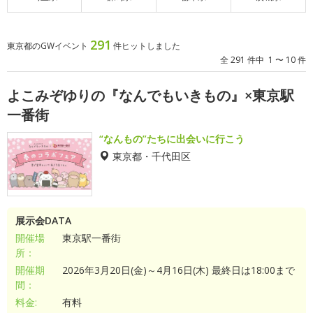
291
東京都のGWイベント
件ヒットしました
全 291 件中 1 〜 10 件
よこみぞゆりの『なんでもいきもの』×東京駅
一番街
“なんもの”たちに出会いに行こう
東京都・千代田区
展示会DATA
開催場
東京駅一番街
所：
開催期
2026年3月20日(金)～4月16日(木) 最終日は18:00まで
間：
料金:
有料