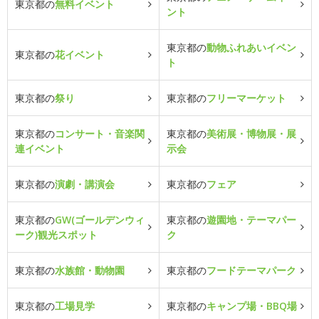
東京都の
無料イベント
ント
東京都の
動物ふれあいイベン
東京都の
花イベント
ト
東京都の
祭り
東京都の
フリーマーケット
東京都の
コンサート・音楽関
東京都の
美術展・博物展・展
連イベント
示会
東京都の
演劇・講演会
東京都の
フェア
東京都の
GW(ゴールデンウィ
東京都の
遊園地・テーマパー
ーク)観光スポット
ク
東京都の
水族館・動物園
東京都の
フードテーマパーク
東京都の
工場見学
東京都の
キャンプ場・BBQ場