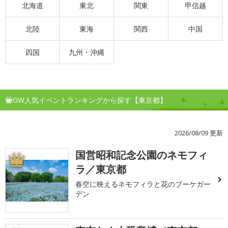
北海道
東北
関東
甲信越
北陸
東海
関西
中国
四国
九州・沖縄
GW人気イベントランキングから探す【東京都】
2026/08/09 更新
国営昭和記念公園のネモフィ
1
ラ／東京都
春空に映えるネモフィラと花のブーケガー
デン