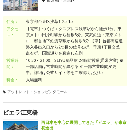
東京都・台東区
住所：
東京都台東区浅草1-25-15
アクセ
【電車】つくばエクスプレス浅草駅から徒歩1分。東
ス：
京メトロ田原町駅から徒歩5分。東武鉄道・東京メト
ロ・都営地下鉄浅草駅から徒歩8分 【車】首都高速道
路入谷出入口から2つ目の信号右折、千束1丁目交差
点右折、国際通りを直進し左側
営業時
10:30～21:00、SEIYU食品館 24時間営業(通常営業) ※
間：
一部店舗は営業時間が異なる ※一部営業時間変更
中。詳細は公式サイト等をご確認ください
料金：
入場無料
アウトレット・ショッピングモール
ビエラ江東橋
西日本を中心に展開してきた「ビエラ」が東京
初進出