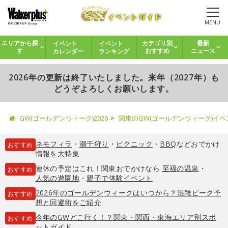
MENU
イベント
イベント
エリアから探
カテゴリ別
最新
カレンダー
ランキング
す
おすすめ
ニュース
2026年の更新は終了いたしました。来年（2027年）も
どうぞよろしくお願いします。
GW(ゴールデンウィーク)2026
関東のGW(ゴールデンウィーク)イ
ネモフィラ
・
潮干狩り
・
ピクニック
・
BBQ
などおでかけ
おすすめ
情報を大特集
連休の予定はこれ！関東おでかけなら
至福の温泉
・
おすすめ
人気の遊園地
・
親子で体験イベント
2026年のゴールデンウィークはいつから？混雑ピーク予
おすすめ
想と回避術をご紹介
今年のGWどこ行く！？関東・関西・東海エリア別スポ
おすすめ
ットガイド