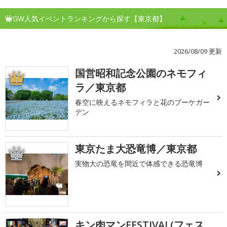
GW人気イベントランキングから探す【東京都】
2026/08/09 更新
国営昭和記念公園のネモフィ
1
ラ／東京都
春空に映えるネモフィラと花のブーケガー
デン
東京たま大恐竜博／東京都
2
実物大の恐竜を間近で体感できる恐竜博
キン肉マンFESTIVAL(フェス