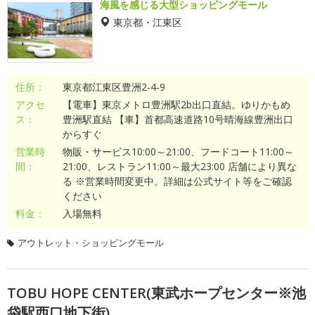
海風を感じる大型ショッピングモール
東京都・江東区
住所：
東京都江東区豊洲2-4-9
アクセ
【電車】東京メトロ豊洲駅2b出口直結。ゆりかもめ
ス：
豊洲駅直結 【車】首都高速道路10号晴海線豊洲出口
からすぐ
営業時
物販・サービス10:00～21:00、フードコート11:00～
間：
21:00、レストラン11:00～最大23:00 店舗により異な
る ※営業時間変更中。詳細は公式サイト等をご確認
ください
料金：
入場無料
アウトレット・ショッピングモール
TOBU HOPE CENTER(東武ホープセンター※池
袋駅西口地下街)