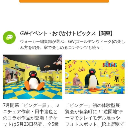
GWイベント・おでかけトピックス【関東】
ウォーカー編集部が選ぶ、GW(ゴールデンウィーク)の楽し
み方を紹介。家で楽しめるコンテンツも続々！
7月開幕「ピングー展」、ミ
「ピングー」初の体験型展
ニチュア作家・田中達也と
覧会が有楽町に！“遊園地”テ
のコラボ作品が登場！チケ
ーマでクレイモデル展示や
ットは5月23日発売、全5種
フォトスポット、JR上野駅で