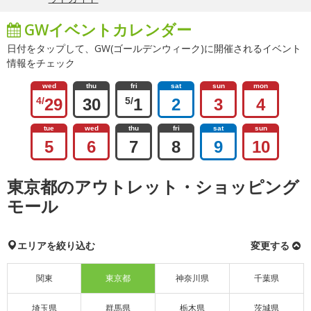
GWイベントカレンダー
日付をタップして、GW(ゴールデンウィーク)に開催されるイベント
情報をチェック
wed
thu
fri
sat
sun
mon
4/
29
30
5/
1
2
3
4
tue
wed
thu
fri
sat
sun
5
6
7
8
9
10
東京都のアウトレット・ショッピング
モール
エリアを絞り込む
変更する
関東
東京都
神奈川県
千葉県
埼玉県
群馬県
栃木県
茨城県