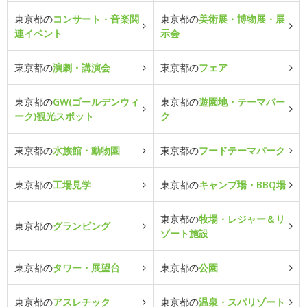
東京都の
コンサート・音楽関
東京都の
美術展・博物展・展
連イベント
示会
東京都の
演劇・講演会
東京都の
フェア
東京都の
GW(ゴールデンウィ
東京都の
遊園地・テーマパー
ーク)観光スポット
ク
東京都の
水族館・動物園
東京都の
フードテーマパーク
東京都の
工場見学
東京都の
キャンプ場・BBQ場
東京都の
牧場・レジャー＆リ
東京都の
グランピング
ゾート施設
東京都の
タワー・展望台
東京都の
公園
東京都の
アスレチック
東京都の
温泉・スパリゾート