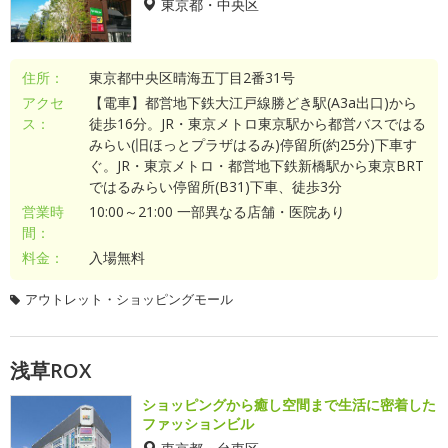
東京都・中央区
住所：
東京都中央区晴海五丁目2番31号
アクセ
【電車】都営地下鉄大江戸線勝どき駅(A3a出口)から
ス：
徒歩16分。JR・東京メトロ東京駅から都営バスではる
みらい(旧ほっとプラザはるみ)停留所(約25分)下車す
ぐ。JR・東京メトロ・都営地下鉄新橋駅から東京BRT
ではるみらい停留所(B31)下車、徒歩3分
営業時
10:00～21:00 一部異なる店舗・医院あり
間：
料金：
入場無料
アウトレット・ショッピングモール
浅草ROX
ショッピングから癒し空間まで生活に密着した
ファッションビル